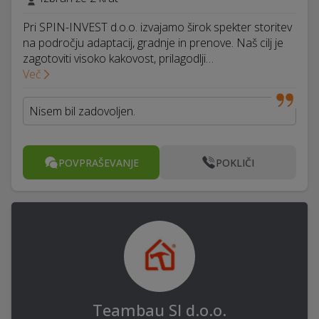
Pri SPIN-INVEST d.o.o. izvajamo širok spekter storitev
na področju adaptacij, gradnje in prenove. Naš cilj je
zagotoviti visoko kakovost, prilagodlji…
Več
Nisem bil zadovoljen.
POVPRAŠEVANJE
POKLIČI
Teambau SI d.o.o.