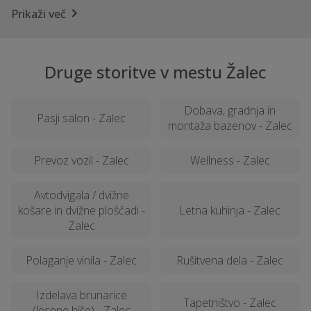
Prikaži več
Druge storitve v mestu Žalec
Dobava, gradnja in
Pasji salon - Zalec
montaža bazenov - Zalec
Prevoz vozil - Zalec
Wellness - Zalec
Avtodvigala / dvižne
košare in dvižne ploščadi -
Letna kuhinja - Zalec
Zalec
Polaganje vinila - Zalec
Rušitvena dela - Zalec
Izdelava brunarice
Tapetništvo - Zalec
(lesene hiše) - Zalec