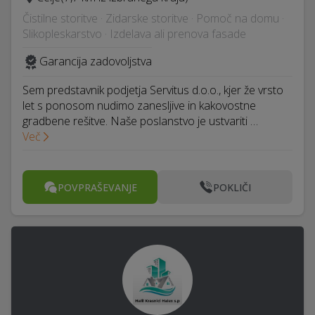
Čistilne storitve · Zidarske storitve · Pomoč na domu ·
Slikopleskarstvo · Izdelava ali prenova fasade
Garancija zadovoljstva
Sem predstavnik podjetja Servitus d.o.o., kjer že vrsto
let s ponosom nudimo zanesljive in kakovostne
gradbene rešitve. Naše poslanstvo je ustvariti …
Več
POVPRAŠEVANJE
POKLIČI