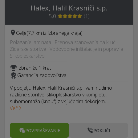
Halex, Halil Krasniči s.p.
5,0
(
1
)
Celje
(7,7 km iz izbranega kraja)
Polaganje laminata · Prenova stanovanja na ključ ·
Zidarske storitve · Vodovodne inštalacije in popravila ·
Slikopleskarstvo
Izbran že 1 krat
Garancija zadovoljstva
V podjetju Halex, Halil Krasniči s.p., vam nudimo
različne storitve: slikopleskarstvo v kompletu,
suhomontaža (knauf) z vključenim dekorjem, …
Več
POVPRAŠEVANJE
POKLIČI