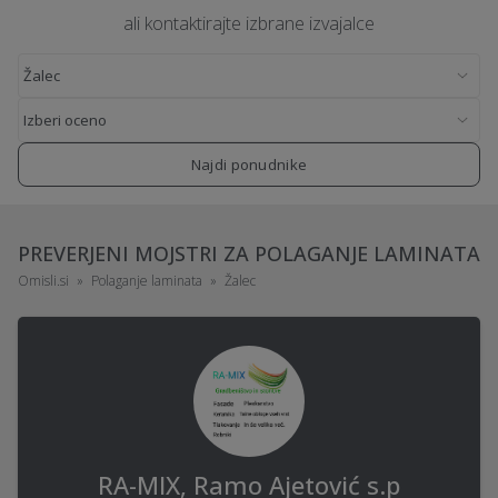
ali kontaktirajte izbrane izvajalce
Najdi ponudnike
PREVERJENI MOJSTRI ZA POLAGANJE LAMINATA
Omisli.si
Polaganje laminata
Žalec
RA-MIX, Ramo Ajetović s.p