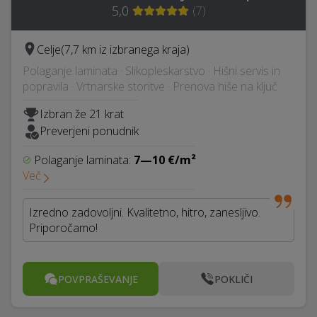
5,0
(
7
)
Celje
(7,7 km iz izbranega kraja)
Polaganje laminata · Slikopleskarstvo · Hišni servis in
popravila · Vrtnarske storitve · Prenova hiše na ključ
Izbran že 21 krat
Preverjeni ponudnik
Polaganje laminata:
7—10 €/m²
Več
Izredno zadovoljni. Kvalitetno, hitro, zanesljivo.
Priporočamo!
POVPRAŠEVANJE
POKLIČI