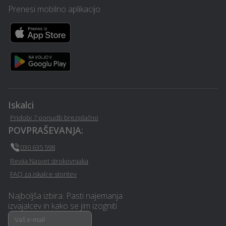
Catering hrane in pijače -
Prenesi mobilno aplikacijo
Pasja šola - Zalec
Zalec
Nezgodno zavarovanje -
Ogrevanje - Zalec
Zalec
Pomoč na domu - Zalec
Izolacija - Zalec
Prezračevalni sistemi in
Izdelava in montaža pulta
Iskalci
rekuperacija - Zalec
- Zalec
Pridobi 7 ponudb brezplačno
POVPRAŠEVANJA:
E-učenje na daljavo -
Strešna okna - Zalec
030 635 598
Zalec
Revija Nasvet strokovnjaka
FAQ za iskalce storitev
Gradnja hiše na ključ -
Parketarstvo - Zalec
Zalec
Najboljša izbira: Pasti najemanja
izvajalcev in kako se jim izogniti
Grafično oblikovanje -
Polaganje tapet - Zalec
Zalec