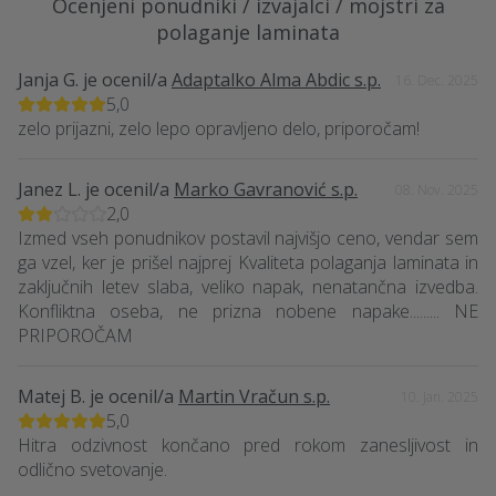
Ocenjeni ponudniki / izvajalci / mojstri za
polaganje laminata
Janja G.
je ocenil/a
Adaptalko Alma Abdic s.p.
16. Dec. 2025
5,0
zelo prijazni, zelo lepo opravljeno delo, priporočam!
Janez L.
je ocenil/a
Marko Gavranović s.p.
08. Nov. 2025
2,0
Izmed vseh ponudnikov postavil najvišjo ceno, vendar sem
ga vzel, ker je prišel najprej Kvaliteta polaganja laminata in
zaključnih letev slaba, veliko napak, nenatančna izvedba.
Konfliktna oseba, ne prizna nobene napake......... NE
PRIPOROČAM
Matej B.
je ocenil/a
Martin Vračun s.p.
10. Jan. 2025
5,0
Hitra odzivnost končano pred rokom zanesljivost in
odlično svetovanje.