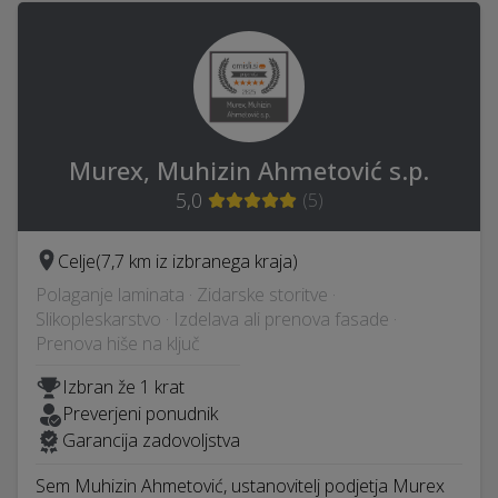
Murex, Muhizin Ahmetović s.p.
5,0
(
5
)
Celje
(7,7 km iz izbranega kraja)
Polaganje laminata · Zidarske storitve ·
Slikopleskarstvo · Izdelava ali prenova fasade ·
Prenova hiše na ključ
Izbran že 1 krat
Preverjeni ponudnik
Garancija zadovoljstva
Sem Muhizin Ahmetović, ustanovitelj podjetja Murex