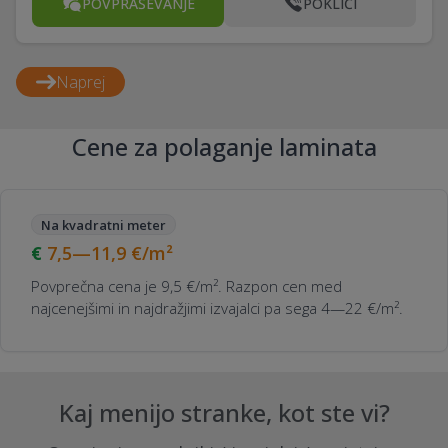
POVPRAŠEVANJE
POKLIČI
Naprej
Cene za polaganje laminata
Na kvadratni meter
7,5—11,9
€/m²
Povprečna cena je 9,5 €/m². Razpon cen med
najcenejšimi in najdražjimi izvajalci pa sega 4—22 €/m².
Kaj menijo stranke, kot ste vi?