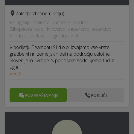
Žalec
(v izbranem kraju)
Polaganje laminata · Zidarske storitve ·
Slikopleskarstvo · Krovstvo, kleparstvo, tesarstvo ·
Prodaja, izdelava in vgradnja vrat
V podjetju Teambau SI d.o.o. izvajamo vse vrste
gradbenih in zemeljskih del na področju celotne
Slovenije in Evrope. S ponosom sodelujemo tudi z
ugle…
Več
POVPRAŠEVANJE
POKLIČI