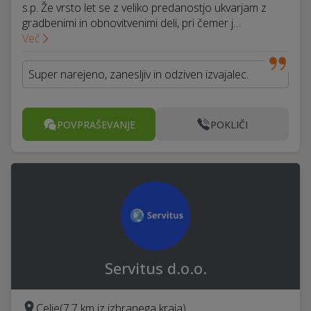
s.p. Že vrsto let se z veliko predanostjo ukvarjam z
gradbenimi in obnovitvenimi deli, pri čemer j…
Več
Super narejeno, zanesljiv in odziven izvajalec.
POVPRAŠEVANJE
POKLIČI
Servitus d.o.o.
Celje
(7,7 km iz izbranega kraja)