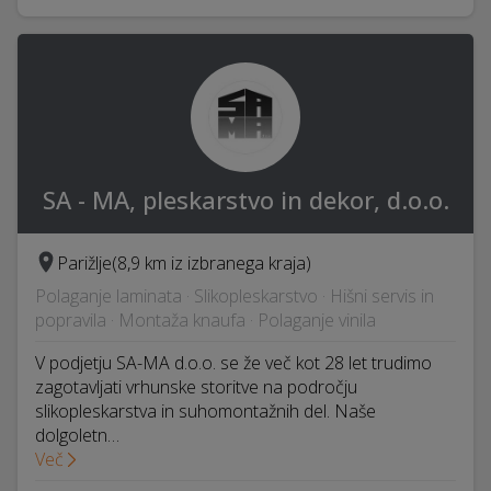
SA - MA, pleskarstvo in dekor, d.o.o.
Parižlje
(8,9 km iz izbranega kraja)
Polaganje laminata · Slikopleskarstvo · Hišni servis in
popravila · Montaža knaufa · Polaganje vinila
V podjetju SA-MA d.o.o. se že več kot 28 let trudimo
zagotavljati vrhunske storitve na področju
slikopleskarstva in suhomontažnih del. Naše
dolgoletn…
Več