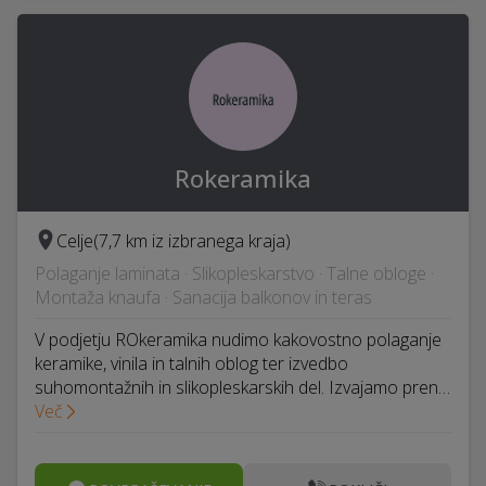
Rokeramika
Celje
(7,7 km iz izbranega kraja)
Polaganje laminata · Slikopleskarstvo · Talne obloge ·
Montaža knaufa · Sanacija balkonov in teras
V podjetju ROkeramika nudimo kakovostno polaganje
keramike, vinila in talnih oblog ter izvedbo
suhomontažnih in slikopleskarskih del. Izvajamo pren…
Več