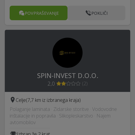
POVPRAŠEVANJE
POKLIČI
SPIN-INVEST D.O.O.
2,0
(
2
)
Celje
(7,7 km iz izbranega kraja)
Polaganje laminata · Zidarske storitve · Vodovodne
inštalacije in popravila · Slikopleskarstvo · Najem
avtomobilov
Izbran že 2 krat