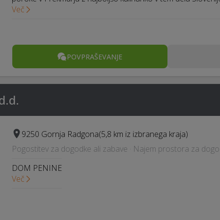
Več
POVPRAŠEVANJE
d.d.
9250 Gornja Radgona
(5,8 km iz izbranega kraja)
Pogostitev za dogodke ali zabave · Najem prostora za dogod
DOM PENINE
Več