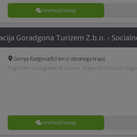
POVPRAŠEVANJE
cija Goradgona Turizem Z.b.o. - Socialn
Gornja Radgona
(8,0 km iz izbranega kraja)
Pogostitev za dogodke ali zabave · Najem prostora za dog
POVPRAŠEVANJE