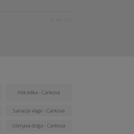
28. Maj. 2026
Hidravlika - Cankova
Sanacija vlage - Cankova
Izterjava dolga - Cankova