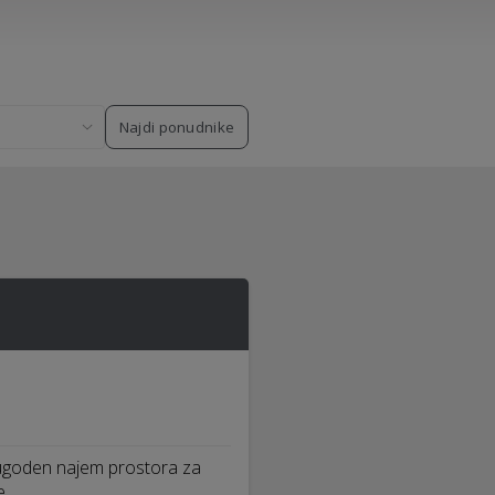
Najdi ponudnike
 ugoden najem prostora za
e. …