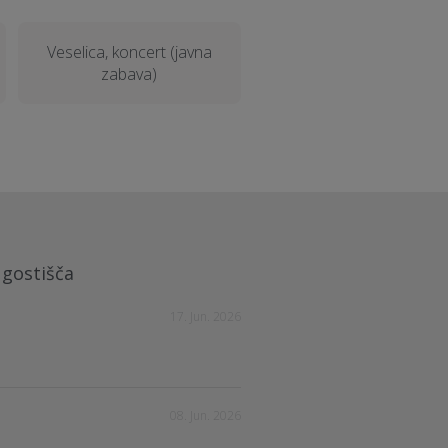
Veselica, koncert (javna
zabava)
i gostišča
17. Jun. 2026
08. Jun. 2026