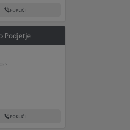
POKLIČI
o Podjetje
odke
POKLIČI