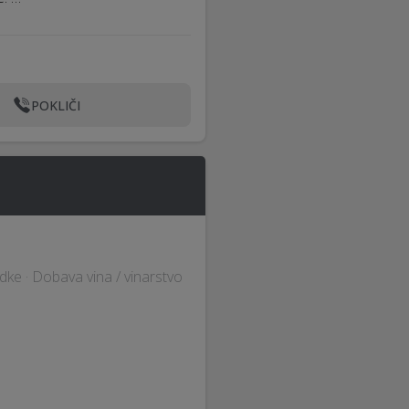
POKLIČI
ke · Dobava vina / vinarstvo