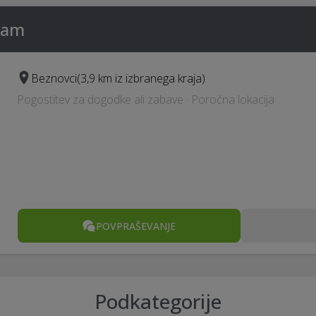
hram
Beznovci
(3,9 km iz izbranega kraja)
Pogostitev za dogodke ali zabave · Poročna lokacija
POVPRAŠEVANJE
Podkategorije