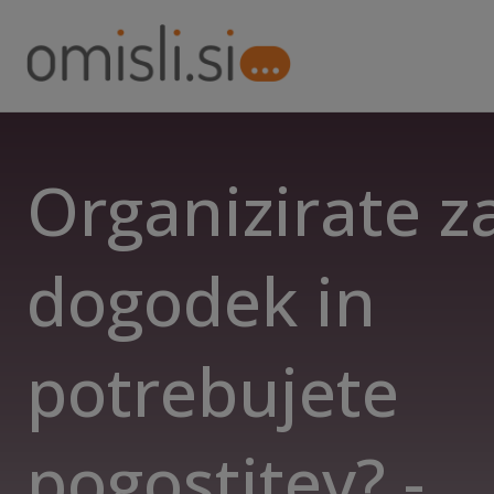
Organizirate z
dogodek in
potrebujete
pogostitev? -