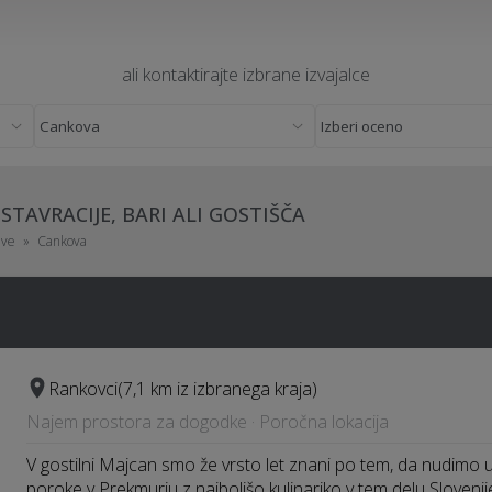
ali kontaktirajte izbrane izvajalce
STAVRACIJE, BARI ALI GOSTIŠČA
ave
Cankova
Rankovci
(7,1 km iz izbranega kraja)
Najem prostora za dogodke · Poročna lokacija
V gostilni Majcan smo že vrsto let znani po tem, da nudimo
poroke v Prekmurju z najboljšo kulinariko v tem delu Slovenij