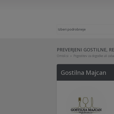
PREVERJENI GOSTILNE, RE
Omisli.si
Pogostitev za dogodke ali zab
Gostilna Majcan