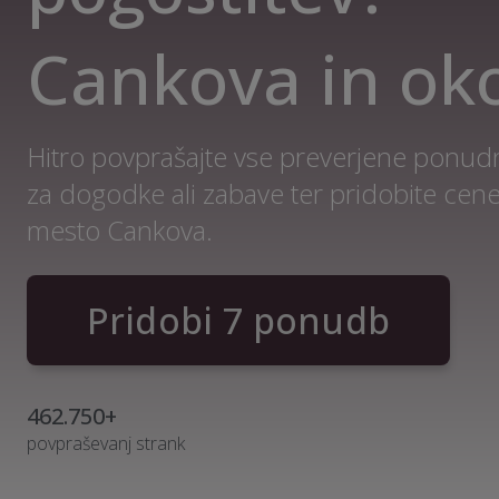
Cankova in oko
Hitro povprašajte vse preverjene ponudn
za dogodke ali zabave ter pridobite cen
mesto Cankova.
Pridobi 7 ponudb
462.750+
povpraševanj strank