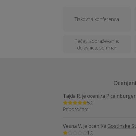
Tiskovna konferenca
Tečaj, izobraževanje,
delavnica, seminar
Ocenjeni 
Tajda R.
je ocenil/a
Picainburge
5,0
Priporočam!
Vesna V.
je ocenil/a
Gostinske Sto
1,0