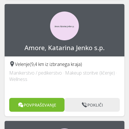
Amore, Katarina Jenko s.p.
Velenje
(9,4 km iz izbranega kraja)
Manikerstvo / pedikerstvo · Makeup storitve (ličenje) ·
Wellness
POVPRAŠEVANJE
POKLIČI