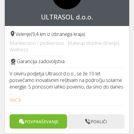
ULTRASOL d.o.o.
Velenje
(9,4 km iz izbranega kraja)
Manikerstvo / pedikerstvo · Makeup storitve (ličenje) ·
Wellness
Garancija zadovoljstva
V okviru podjetja Ultrasol d.o.o., se že 10 let
posvečamo inovativnim rešitvam na področju solarne
energije. S ponosom lahko povemo, da smo do danes
…
Več
POVPRAŠEVANJE
POKLIČI