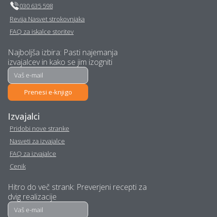
030 635 598
Izolacija - Braslovce
Operacija oči - Braslovce
Revija Nasvet strokovnjaka
FAQ za iskalce storitev
Prenova stanovanja na
Fizioterapija - Braslovce
ključ - Braslovce
Najboljša izbira: Pasti najemanja
izvajalcev in kako se jim izogniti
Urejanje okolice -
Kozmetični salon -
Braslovce
Braslovce
Prenesi e-knjigo
Prenova hiše na ključ -
Polepitev vozila -
Izvajalci
Braslovce
Braslovce
Pridobi nove stranke
Nasveti za izvajalce
E-učenje na daljavo -
Sanacija vlage - Braslovce
FAQ za izvajalce
Braslovce
Cenik
Avtokozmetika -
Sanacija balkonov in teras
Hitro do več strank: Preverjeni recepti za
Braslovce
- Braslovce
dvig realizacije
Razrez cistern in čiščenje