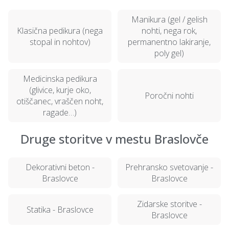
Manikura (gel / gelish
Klasična pedikura (nega
nohti, nega rok,
stopal in nohtov)
permanentno lakiranje,
poly gel)
Medicinska pedikura
(glivice, kurje oko,
Poročni nohti
otiščanec, vraščen noht,
ragade…)
Druge storitve v mestu Braslovče
Dekorativni beton -
Prehransko svetovanje -
Braslovce
Braslovce
Zidarske storitve -
Statika - Braslovce
Braslovce