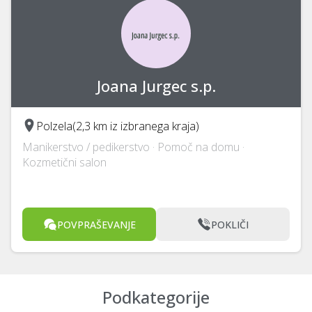
Joana Jurgec s.p.
Polzela
(2,3 km iz izbranega kraja)
Manikerstvo / pedikerstvo · Pomoč na domu ·
Kozmetični salon
POVPRAŠEVANJE
POKLIČI
Podkategorije