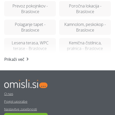
Prevoz pokojnikov -
Poročna lokacija -
Braslovce
Braslovce
Polaganje tapet -
Kamnolom, peskokop -
Braslovce
Braslovce
Lesena terasa, WPC
Kemična čistilnica,
terase - Braslovce
pralnica - Braslovce
Prikaži več
Najem tiskalnika -
Geomehanika - Braslovce
Braslovce
Najem mobilnega WC-ja -
Računalništvo in IT
Braslovce
storitve - Braslovce
O nas
Šiviljstvo, krojaštvo in
Varstvo pri delu -
Pogoji uporabe
vezenje - Braslovce
Braslovce
Nastavitve zasebnosti