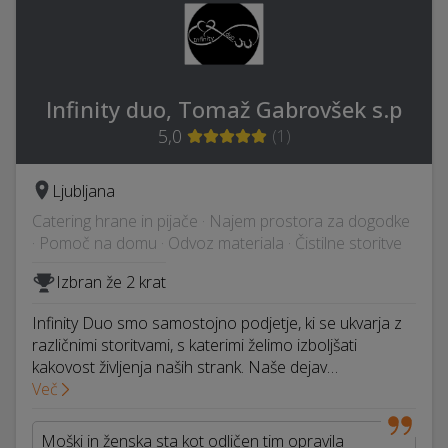
Infinity duo, Tomaž Gabrovšek s.p
5,0
(
1
)
Ljubljana
Catering hrane in pijače · Najem prostora za dogodke
· Pomoč na domu · Odvoz materiala · Čistilne storitve
Izbran že 2 krat
Infinity Duo smo samostojno podjetje, ki se ukvarja z
različnimi storitvami, s katerimi želimo izboljšati
kakovost življenja naših strank. Naše dejav…
Več
Moški in ženska sta kot odličen tim opravila