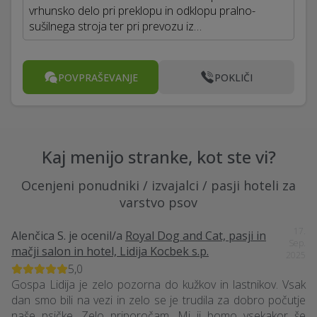
vrhunsko delo pri preklopu in odklopu pralno-
sušilnega stroja ter pri prevozu iz…
POVPRAŠEVANJE
POKLIČI
Kaj menijo stranke, kot ste vi?
Ocenjeni ponudniki / izvajalci / pasji hoteli za
varstvo psov
17.
Alenčica S.
je ocenil/a
Royal Dog and Cat, pasji in
Sep.
mačji salon in hotel, Lidija Kocbek s.p.
2025
5,0
Gospa Lidija je zelo pozorna do kužkov in lastnikov. Vsak
dan smo bili na vezi in zelo se je trudila za dobro počutje
naše psičke. Zelo priporočam. Mi ji bomo vsekakor še