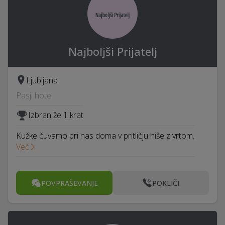
Najboljši Prijatelj
Ljubljana
Pasji hotel
Izbran že 1 krat
Kužke čuvamo pri nas doma v pritličju hiše z vrtom.
Več
POVPRAŠEVANJE
POKLIČI