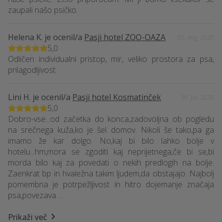
zaupali našo psičko.
Helena K.
je ocenil/a
Pasji hotel ZOO-OAZA
01. Avg. 2025
5,0
Odličen individualni pristop, mir, veliko prostora za psa,
prilagodljivost.
Lini H.
je ocenil/a
Pasji hotel Kosmatinček
30. Jul. 2025
5,0
Dobro-vse...od začetka do konca,zadovoljna ob pogledu
na srečnega kuža,ko je šel domov. Nikoli še tako,pa ga
imamo že kar dolgo. No,kaj bi bilo lahko bolje v
hotelu...hm,mora se zgoditi kaj neprijetnega,če bi se,bi
morda bilo kaj za povedati o nekih predlogih na bolje.
Zaenkrat bp in hvaležna takim ljudem,da obstajajo. Najbolj
pomembna je potrpežljivost in hitro dojemanje značaja
psa,povezava …
Prikaži več