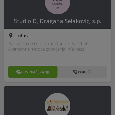
Studio D, Dragana Selakovic, s.p.
Ljubljana
Pomoč na domu · Čistilne storitve · Pasji hotel ·
Alternativne metode zdravljenja · Wellness
POVPRAŠEVANJE
POKLIČI