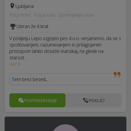
Ljubljana
Pasji hotel · Pasja šola · Sprehajanje psov
Izbran že 6 krat
V podjetju Lepo vzgojen pes d.o.o. verjamemo, da se s
spoštovanjem, razumevanjem in prilagojenim
pristopom lahko doseže marsikaj, ne glede na
starost…
Več
Sem brez besed,...
POVPRAŠEVANJE
POKLIČI