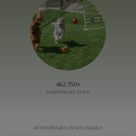
462.750+
povpraševanj strank
ali kontaktirajte izbrane izvajalce