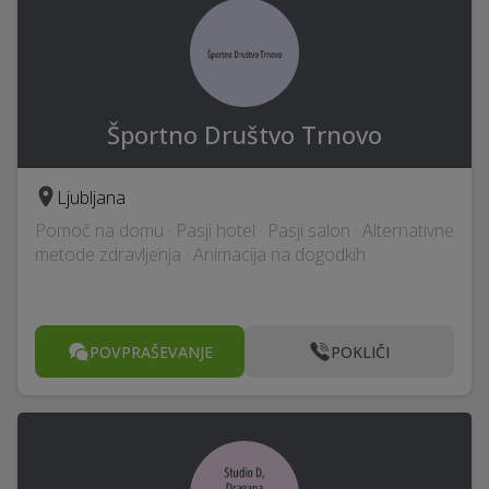
Športno Društvo Trnovo
Ljubljana
Pomoč na domu · Pasji hotel · Pasji salon · Alternativne
metode zdravljenja · Animacija na dogodkih
POVPRAŠEVANJE
POKLIČI