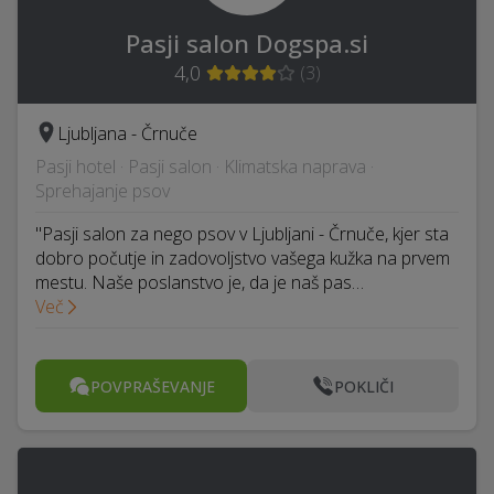
Pasji salon Dogspa.si
4,0
(
3
)
Ljubljana - Črnuče
Pasji hotel · Pasji salon · Klimatska naprava ·
Sprehajanje psov
"Pasji salon za nego psov v Ljubljani - Črnuče, kjer sta
dobro počutje in zadovoljstvo vašega kužka na prvem
mestu. Naše poslanstvo je, da je naš pas…
Več
POVPRAŠEVANJE
POKLIČI