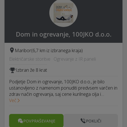
Dom in ogrevanje, 100JKO d.o.o.
Maribor
(6,7 km iz izbranega kraja)
Električarske storitve · Ogrevanje z IR paneli
Izbran že 8 krat
Podjetje Dom in ogrevanje, 100JKO d.o.o., je bilo
ustanovljeno z namenom ponuditi predvsem varčen in
zdrav način ogrevanja, saj cene kurilnega olja i…
Več
POVPRAŠEVANJE
POKLIČI