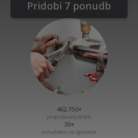
Pridobi 7 ponudb
462.750+
povpraševanj strank
30+
ponudnikov za ogrevanje