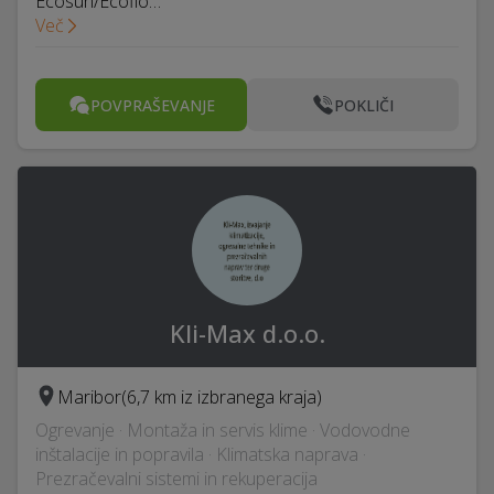
Ecosun/Ecoflo…
Več
POVPRAŠEVANJE
POKLIČI
Kli-Max d.o.o.
Maribor
(6,7 km iz izbranega kraja)
Ogrevanje · Montaža in servis klime · Vodovodne
inštalacije in popravila · Klimatska naprava ·
Prezračevalni sistemi in rekuperacija