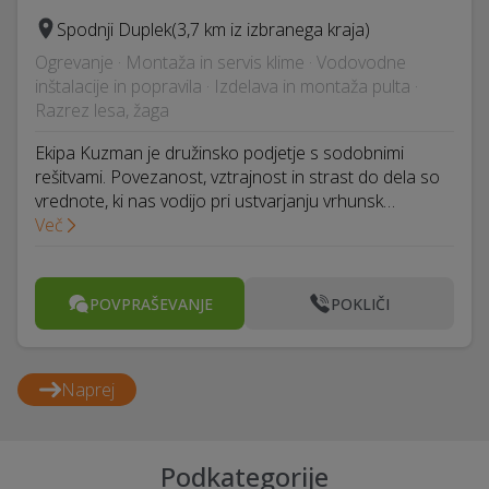
Spodnji Duplek
(3,7 km iz izbranega kraja)
Ogrevanje · Montaža in servis klime · Vodovodne
inštalacije in popravila · Izdelava in montaža pulta ·
Razrez lesa, žaga
Ekipa Kuzman je družinsko podjetje s sodobnimi
rešitvami. Povezanost, vztrajnost in strast do dela so
vrednote, ki nas vodijo pri ustvarjanju vrhunsk…
Več
POVPRAŠEVANJE
POKLIČI
Naprej
Podkategorije