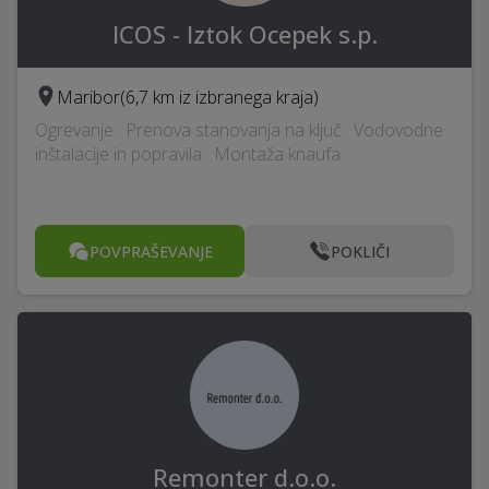
ICOS - Iztok Ocepek s.p.
Maribor
(6,7 km iz izbranega kraja)
Ogrevanje · Prenova stanovanja na ključ · Vodovodne
inštalacije in popravila · Montaža knaufa
POVPRAŠEVANJE
POKLIČI
Remonter d.o.o.