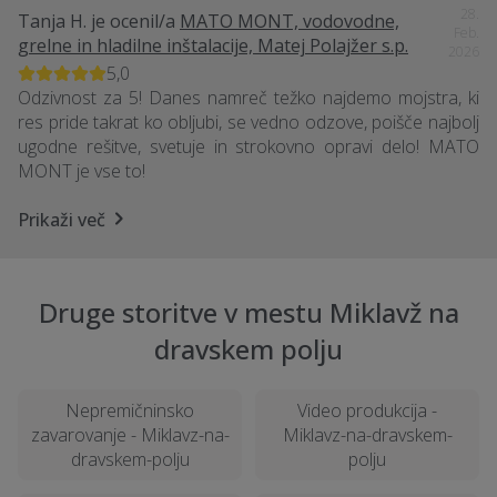
28.
Tanja H.
je ocenil/a
MATO MONT, vodovodne,
Feb.
grelne in hladilne inštalacije, Matej Polajžer s.p.
2026
5,0
Odzivnost za 5! Danes namreč težko najdemo mojstra, ki
res pride takrat ko obljubi, se vedno odzove, poišče najbolj
ugodne rešitve, svetuje in strokovno opravi delo! MATO
MONT je vse to!
Prikaži več
Druge storitve v mestu Miklavž na
dravskem polju
Nepremičninsko
Video produkcija -
zavarovanje - Miklavz-na-
Miklavz-na-dravskem-
dravskem-polju
polju