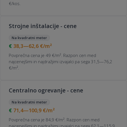
€/kos.
Strojne inštalacije - cene
Na kvadratni meter
38,3—62,6
€/m²
Povprečna cena je 49 €/m². Razpon cen med
najcenejšimi in najdražjimi izvajalci pa sega 31,5—76,2
€/m².
Centralno ogrevanje - cene
Na kvadratni meter
71,4—100,9
€/m²
Povprečna cena je 84,9 €/m². Razpon cen med
najcenejšimi in najdražjimi izvajalci pa sega 62,1—115,9