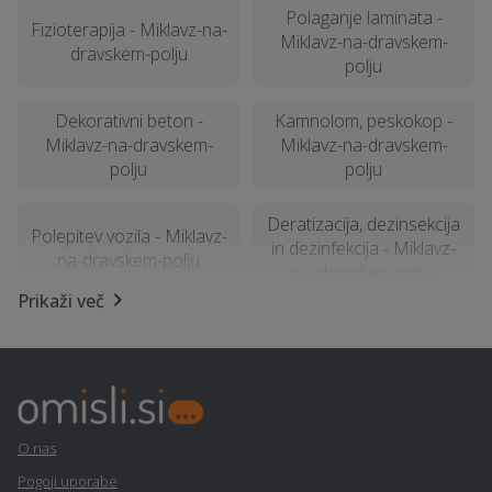
Polaganje laminata -
Fizioterapija - Miklavz-na-
Miklavz-na-dravskem-
dravskem-polju
polju
Dekorativni beton -
Kamnolom, peskokop -
Miklavz-na-dravskem-
Miklavz-na-dravskem-
polju
polju
Deratizacija, dezinsekcija
Polepitev vozila - Miklavz-
in dezinfekcija - Miklavz-
na-dravskem-polju
na-dravskem-polju
Prikaži več
Poročna lokacija -
Parketarstvo - Miklavz-na-
Miklavz-na-dravskem-
dravskem-polju
polju
Polaganje vinila - Miklavz-
Avtoservis - Miklavz-na-
O nas
na-dravskem-polju
dravskem-polju
Pogoji uporabe