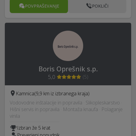
POVPRAŠEVANJE
POKLIČI
Boris Oprešnik s.p.
5,0
(
5
)
Kamnica
(9,9 km iz izbranega kraja)
Vodovodne inštalacije in popravila · Slikopleskarstvo ·
Hišni servis in popravila · Montaža knaufa · Polaganje
vinila
Izbran že 5 krat
Preverjeni ponudnik