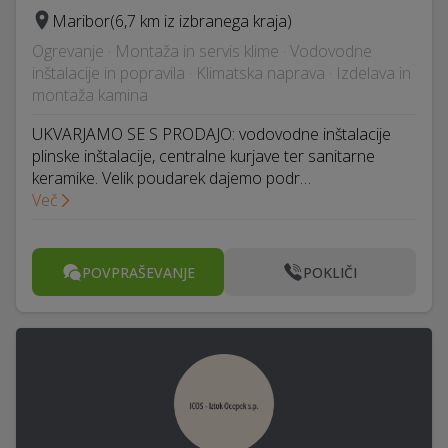
Maribor
(6,7 km iz izbranega kraja)
Ogrevanje · Montaža in servis klime · Vodovodne
inštalacije in popravila · Klimatska naprava · Izdelava in
montaža kamina
UKVARJAMO SE S PRODAJO: vodovodne inštalacije
plinske inštalacije, centralne kurjave ter sanitarne
keramike. Velik poudarek dajemo podr…
Več
POVPRAŠEVANJE
POKLIČI