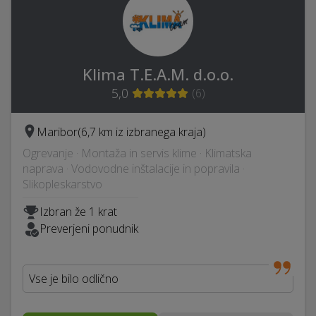
Klima T.E.A.M. d.o.o.
5,0
(
6
)
Maribor
(6,7 km iz izbranega kraja)
Ogrevanje · Montaža in servis klime · Klimatska
naprava · Vodovodne inštalacije in popravila ·
Slikopleskarstvo
Izbran že 1 krat
Preverjeni ponudnik
Vse je bilo odlično