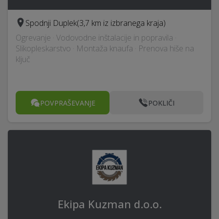
Spodnji Duplek
(3,7 km iz izbranega kraja)
Ogrevanje · Vodovodne inštalacije in popravila ·
Slikopleskarstvo · Montaža knaufa · Prenova hiše na
ključ
POVPRAŠEVANJE
POKLIČI
Ekipa Kuzman d.o.o.