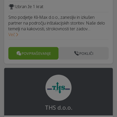
Izbran že 1 krat
Smo podjetje Kli-Max d.o.o., zanesljiv in izkušen
partner na področju inštalacijskih storitev. Naše delo
temelji na kakovosti, strokovnosti ter zadov…
Več
POVPRAŠEVANJE
POKLIČI
THS d.o.o.