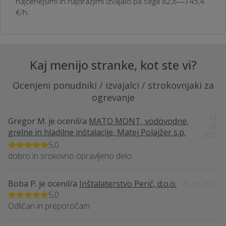
najcenejšimi in najdražjimi izvajalci pa sega 82,6—145,4
€/h.
Kaj menijo stranke, kot ste vi?
Ocenjeni ponudniki / izvajalci / strokovnjaki za
ogrevanje
13.
Gregor M.
je ocenil/a
MATO MONT, vodovodne,
Jul.
grelne in hladilne inštalacije, Matej Polajžer s.p.
2026
5,0
dobro in srokovno opravljeno delo
Boba P.
je ocenil/a
Inštalaterstvo Perić, d.o.o.
05. Jun. 2026
5,0
Odličan in preporočam