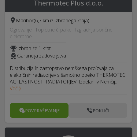
Thermotec Plus d.o.o.
Maribor
(6,7 km iz izbranega kraja)
Ogrevanje · Toplotne črpalke · Izgradnja sončne
elektrarne
Izbran že 1 krat
Garancija zadovoljstva
Distribucija in zastopstvo nemškega proizvajalca
električnih radiatorjev s šamotno opeko THERMOTEC
AG. LASTNOSTI RADIATORJEV: Izdelani v Nemčij…
Več
POVPRAŠEVANJE
POKLIČI