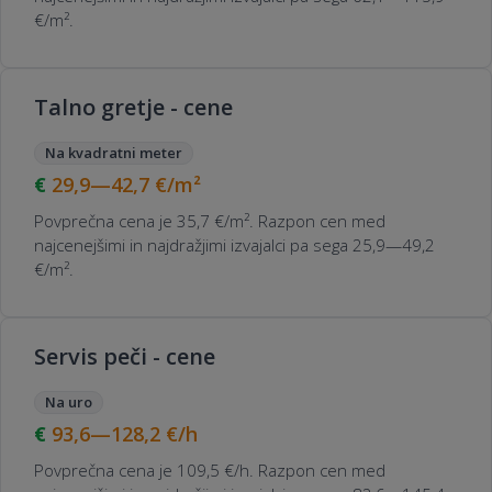
€/m².
Talno gretje - cene
Na kvadratni meter
29,9—42,7
€/m²
Povprečna cena je 35,7 €/m². Razpon cen med
najcenejšimi in najdražjimi izvajalci pa sega 25,9—49,2
€/m².
Servis peči - cene
Na uro
93,6—128,2
€/h
Povprečna cena je 109,5 €/h. Razpon cen med