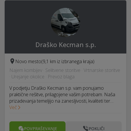
Draško Kecman s.p.
Novo mesto
(9,1 km iz izbranega kraja)
Najem kombijev · Selitvene storitve · Vrtnarske storitve
· Urejanje okolice · Prevoz blaga
V podjetju Draško Kecman s.p. vam ponujamo
praktične rešitve, prilagojene vašim potrebam. Naša
prizadevanja temeljijo na zanesljivosti, kvaliteti ter…
Več
POVPRAŠEVANJE
POKLIČI