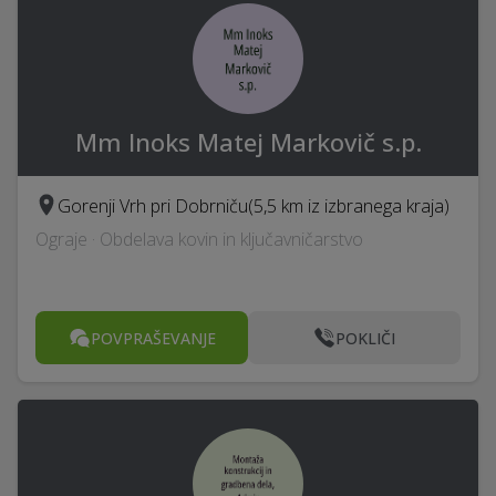
Mm Inoks Matej Markovič s.p.
Gorenji Vrh pri Dobrniču
(5,5 km iz izbranega kraja)
Ograje · Obdelava kovin in ključavničarstvo
POVPRAŠEVANJE
POKLIČI