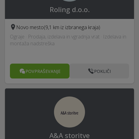
Roling d.o.o.
Novo mesto
(9,1 km iz izbranega kraja)
Ograje · Prodaja, izdelava in vgradnja vrat · Izdelava in
montaža nadstreška
POVPRAŠEVANJE
POKLIČI
A&A storitve