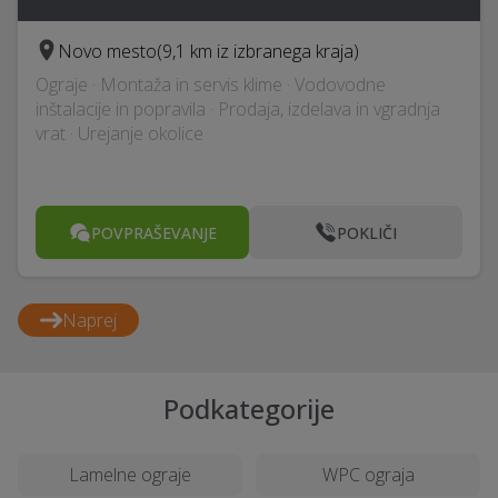
Novo mesto
(9,1 km iz izbranega kraja)
Ograje · Montaža in servis klime · Vodovodne
inštalacije in popravila · Prodaja, izdelava in vgradnja
vrat · Urejanje okolice
POVPRAŠEVANJE
POKLIČI
Naprej
Podkategorije
Lamelne ograje
WPC ograja