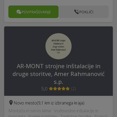
POVPRAŠEVANJE
POKLIČI
AR-MONT strojne inštalacije in
druge storitve, Amer Rahmanović
s.p.
5,0
(
2
)
Novo mesto
(9,1 km iz izbranega kraja)
Montaža in servis klime · Vodovodne inštalacije in
popravila · Najem kombijev · Toplotne črpalke · Pomoč