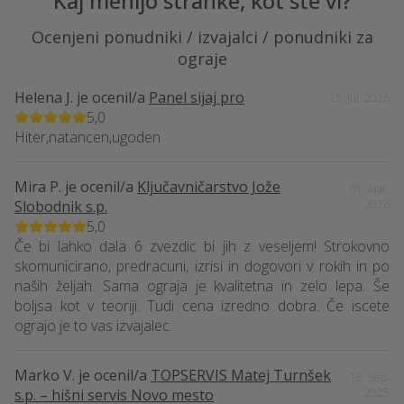
Kaj menijo stranke, kot ste vi?
Ocenjeni ponudniki / izvajalci / ponudniki za
ograje
Helena J.
je ocenil/a
Panel sijaj pro
15. Jul. 2026
5,0
Hiter,natancen,ugoden
Mira P.
je ocenil/a
Ključavničarstvo Jože
01. Mar.
Slobodnik s.p.
2026
5,0
Če bi lahko dala 6 zvezdic bi jih z veseljem! Strokovno
skomunicirano, predracuni, izrisi in dogovori v rokih in po
naših željah. Sama ograja je kvalitetna in zelo lepa. Še
boljsa kot v teoriji. Tudi cena izredno dobra. Če iscete
ograjo je to vas izvajalec.
Marko V.
je ocenil/a
TOPSERVIS Matej Turnšek
18. Sep.
s.p. – hišni servis Novo mesto
2025