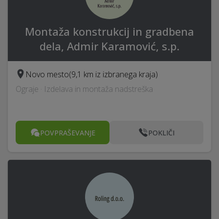
Montaža konstrukcij in gradbena
dela, Admir Karamović, s.p.
Novo mesto
(9,1 km iz izbranega kraja)
Ograje · Izdelava in montaža nadstreška
POVPRAŠEVANJE
POKLIČI