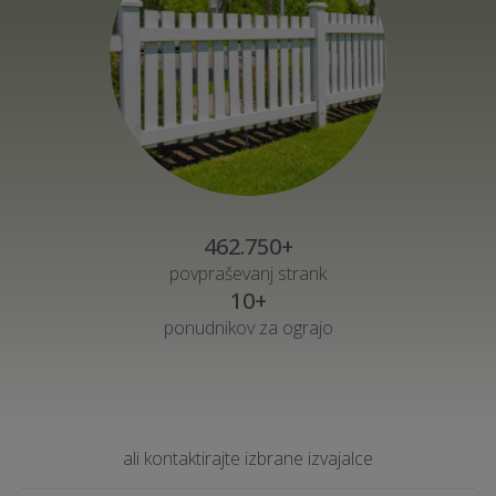
462.750+
povpraševanj strank
10+
ponudnikov za ograjo
ali kontaktirajte izbrane izvajalce