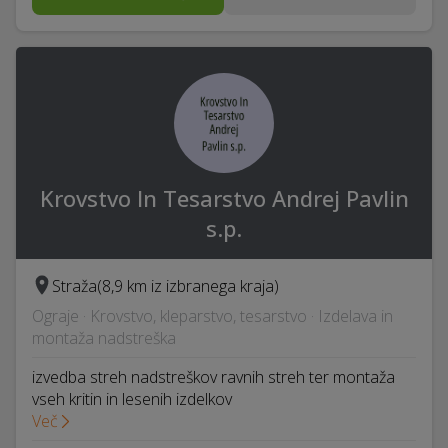
Krovstvo In Tesarstvo Andrej Pavlin
s.p.
Straža
(8,9 km iz izbranega kraja)
Ograje · Krovstvo, kleparstvo, tesarstvo · Izdelava in
montaža nadstreška
izvedba streh nadstreškov ravnih streh ter montaža
vseh kritin in lesenih izdelkov
Več