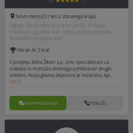
5,0
(
2
)
Novo mesto
(9,1 km iz izbranega kraja)
Ograje · Servis oken in vrat ter senčil · Prodaja,
izdelava in vgradnja vrat · Hišni servis in popravila ·
Montaža in prodaja oken
Izbran že 3 krat
V podjetju Miha Žibert s.p., smo specializirani za
izdelavo in montažo lesenega pohištva ter drugih
izdelkov. Naša glavna dejavnost je mizarstvo, kje…
Več
POVPRAŠEVANJE
POKLIČI