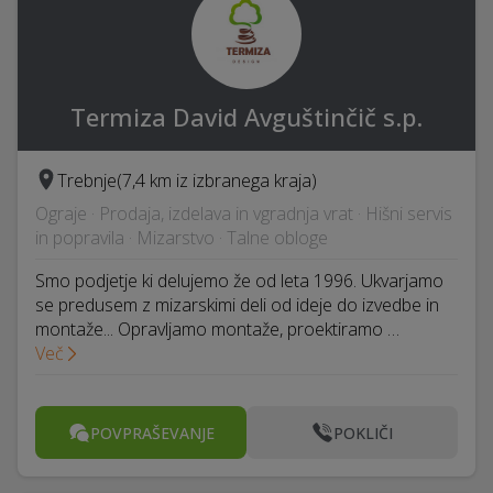
Termiza David Avguštinčič s.p.
Trebnje
(7,4 km iz izbranega kraja)
Ograje · Prodaja, izdelava in vgradnja vrat · Hišni servis
in popravila · Mizarstvo · Talne obloge
Smo podjetje ki delujemo že od leta 1996. Ukvarjamo
se predusem z mizarskimi deli od ideje do izvedbe in
montaže... Opravljamo montaže, proektiramo …
Več
POVPRAŠEVANJE
POKLIČI