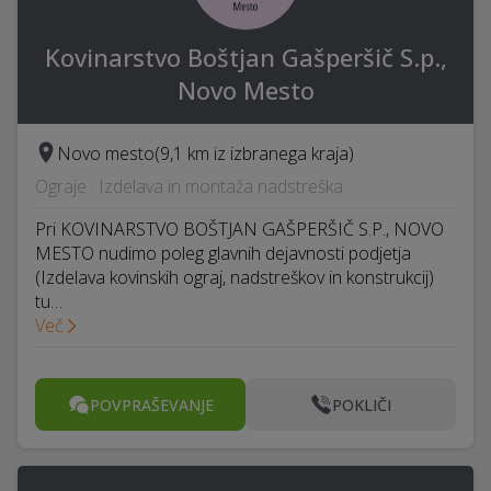
Kovinarstvo Boštjan Gašperšič S.p.,
Novo Mesto
Novo mesto
(9,1 km iz izbranega kraja)
Ograje · Izdelava in montaža nadstreška
Pri KOVINARSTVO BOŠTJAN GAŠPERŠIČ S.P., NOVO
MESTO nudimo poleg glavnih dejavnosti podjetja
(Izdelava kovinskih ograj, nadstreškov in konstrukcij)
tu…
Več
POVPRAŠEVANJE
POKLIČI