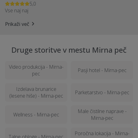
5,0
Vse naj naj
Prikaži več
Druge storitve v mestu Mirna peč
Video produkcija - Mirna-
Pasji hotel - Mirna-pec
pec
Izdelava brunarice
Parketarstvo - Mirna-pec
(lesene hiše) - Mirna-pec
Male čistilne naprave -
Wellness - Mirna-pec
Mirna-pec
Poročna lokacija - Mirna-
Talne obloge - Mirna-pec