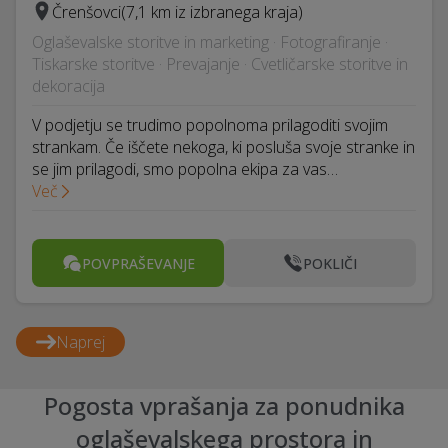
Črenšovci
(7,1 km iz izbranega kraja)
Oglaševalske storitve in marketing · Fotografiranje ·
Tiskarske storitve · Prevajanje · Cvetličarske storitve in
dekoracija
V podjetju se trudimo popolnoma prilagoditi svojim
strankam. Če iščete nekoga, ki posluša svoje stranke in
se jim prilagodi, smo popolna ekipa za vas…
Več
POVPRAŠEVANJE
POKLIČI
Naprej
Pogosta vprašanja za ponudnika
oglaševalskega prostora in