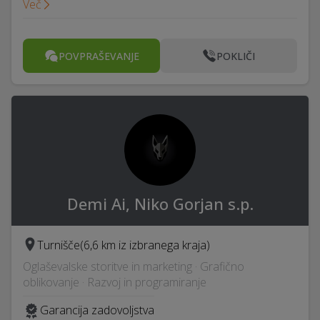
Več
POVPRAŠEVANJE
POKLIČI
Demi Ai, Niko Gorjan s.p.
Turnišče
(6,6 km iz izbranega kraja)
Oglaševalske storitve in marketing · Grafično
oblikovanje · Razvoj in programiranje
Garancija zadovoljstva