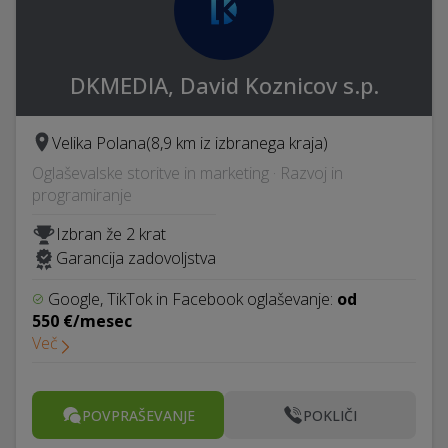
DKMEDIA, David Koznicov s.p.
Velika Polana
(8,9 km iz izbranega kraja)
Oglaševalske storitve in marketing · Razvoj in
programiranje
Izbran že 2 krat
Garancija zadovoljstva
Google, TikTok in Facebook oglaševanje:
od
550 €/mesec
Več
POVPRAŠEVANJE
POKLIČI