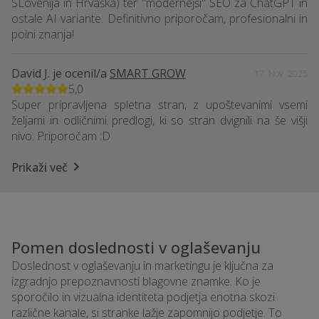
SLovenija in Hrvaška) ter "modernejši" SEO za ChatGPT in
ostale AI variante. Definitivno priporočam, profesionalni in
polni znanja!
David J.
je ocenil/a
SMART GROW
17. Nov. 2025
5,0
Super pripravljena spletna stran, z upoštevanimi vsemi
željami in odličnimi predlogi, ki so stran dvignili na še višji
nivo. Priporočam :D
Prikaži več
Pomen doslednosti v oglaševanju
Doslednost v oglaševanju in marketingu je ključna za
izgradnjo prepoznavnosti blagovne znamke. Ko je
sporočilo in vizualna identiteta podjetja enotna skozi
različne kanale, si stranke lažje zapomnijo podjetje. To