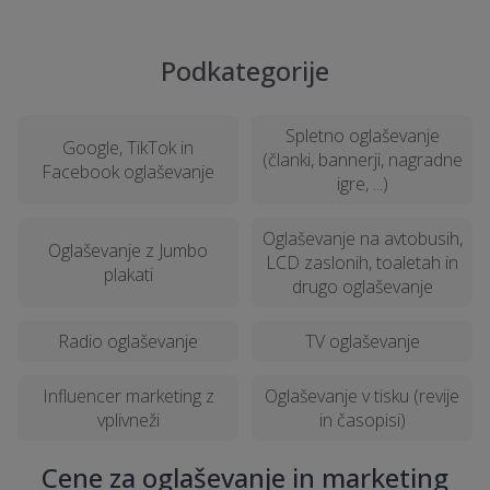
oglaševalske in marketinške kampanje?
Podkategorije
Pričakovani rok izvedbe marketinške
kampanje?
Spletno oglaševanje
Google, TikTok in
(članki, bannerji, nagradne
Facebook oglaševanje
igre, ...)
Kako preveriti reference in izkušnje
agencije za oglaševanje in marketing?
Oglaševanje na avtobusih,
Oglaševanje z Jumbo
LCD zaslonih, toaletah in
plakati
Ali je možen ogled na lokaciji v Beltincih
drugo oglaševanje
pred izvedbo marketinške kampanje?
Radio oglaševanje
TV oglaševanje
Kaj vključuje običajna izvedba storitve
Influencer marketing z
Oglaševanje v tisku (revije
oglaševanja in marketinga?
vplivneži
in časopisi)
Cene za oglaševanje in marketing
Kako poskrbeti za vzdrževanje