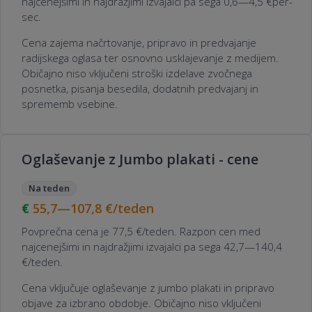
najcenejšimi in najdražjimi izvajalci pa sega 0,6—4,5 €per-
sec.
Cena zajema načrtovanje, pripravo in predvajanje
radijskega oglasa ter osnovno usklajevanje z medijem.
Običajno niso vključeni stroški izdelave zvočnega
posnetka, pisanja besedila, dodatnih predvajanj in
sprememb vsebine.
Oglaševanje z Jumbo plakati - cene
Na teden
55,7—107,8
€/teden
Povprečna cena je 77,5 €/teden. Razpon cen med
najcenejšimi in najdražjimi izvajalci pa sega 42,7—140,4
€/teden.
Cena vključuje oglaševanje z jumbo plakati in pripravo
objave za izbrano obdobje. Običajno niso vključeni