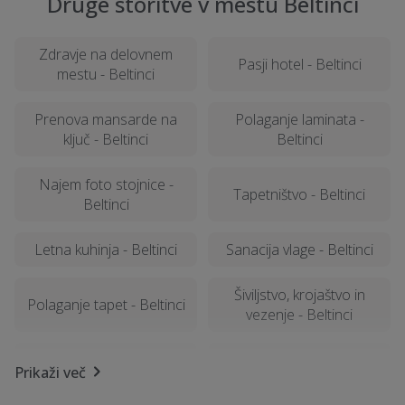
Druge storitve v mestu Beltinci
Zdravje na delovnem
Pasji hotel - Beltinci
mestu - Beltinci
Prenova mansarde na
Polaganje laminata -
ključ - Beltinci
Beltinci
Najem foto stojnice -
Tapetništvo - Beltinci
Beltinci
Letna kuhinja - Beltinci
Sanacija vlage - Beltinci
Šiviljstvo, krojaštvo in
Polaganje tapet - Beltinci
vezenje - Beltinci
Razrez lesa, žaga -
Samoobramba - Beltinci
Prikaži več
Beltinci