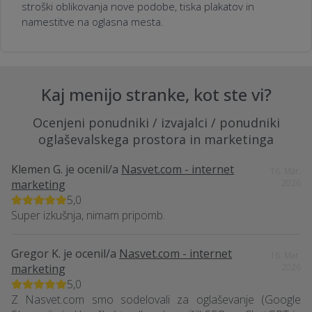
stroški oblikovanja nove podobe, tiska plakatov in
namestitve na oglasna mesta.
Kaj menijo stranke, kot ste vi?
Ocenjeni ponudniki / izvajalci / ponudniki
oglaševalskega prostora in marketinga
Klemen G.
je ocenil/a
Nasvet.com - internet
16. Mar.
marketing
2026
5,0
Super izkušnja, nimam pripomb.
Gregor K.
je ocenil/a
Nasvet.com - internet
16. Mar.
marketing
2026
5,0
Z Nasvet.com smo sodelovali za oglaševanje (Google