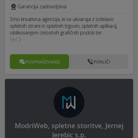
Garancija zadovoljstva
Smo kreativna agencija, ki se ukvaraja z izdelavo
spletnih strani in spletnih trgovin, spletnih aplikacij,
oblikovanjem celostnih grafičnih podob ter…
Več
POVPRAŠEVANJE
POKLIČI
ModriWeb, spletne storitve, Jernej
Jerebic s.p.