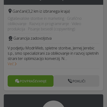
Gančani
(3,2 km iz izbranega kraja)
Oglaševalske storitve in marketing · Grafično
oblikovanje · Razvoj in programiranje · Video
produkcija · Pisanje besedil (copywriting)
Garancija zadovoljstva
V podjetju ModriWeb, spletne storitve, Jernej Jerebic
s.p., smo specializirani za oblikovanje in razvoj spletnih
strani ter optimizacijo konverzij. N…
Več
POVPRAŠEVANJE
POKLIČI