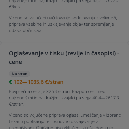
najcenejšimi in najdražjimi izvajalci pa sega 65,2—7672,7
€/kos.
V ceno so vključeni načrtovanje sodelovanja z vplivneži,
priprava vsebine in usklajevanje objav ter spremljanje
odziva občinstva.
Oglaševanje v tisku (revije in časopisi) -
cene
Na stran
102—1035,6
€/stran
Povprečna cena je 325 €/stran. Razpon cen med
najcenejšimi in najdražjimi izvajalci pa sega 40,4—2617,3
€/stran.
V ceno so vključene priprava oglasa, umeščanje v izbrano
tiskano publikacijo ter osnovno usklajevanje z
uredništvom. Običajno niso vključeni stroški dodatnih