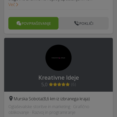
Več
POVPRAŠEVANJE
POKLIČI
Kreativne Ideje
5,0
(
6
)
Murska Sobota
(8,6 km iz izbranega kraja)
Oglaševalske storitve in marketing · Grafično
oblikovanje · Razvoj in programiranje