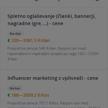
marketinških aktivnosti po izvedbi
projekta?
Spletno oglaševanje (članki, bannerji,
nagradne igre, ...) - cene
Na dan
320—3361,3
€/dan
Povprečna cena je 540 €/dan. Razpon cen med
najcenejšimi in najdražjimi izvajalci pa sega 100—12000
€/dan.
Influencer marketing z vplivneži - cene
Na kos
188—2659,2
€/kos
Povprečna cena je 707,1 €/kos. Razpon cen med