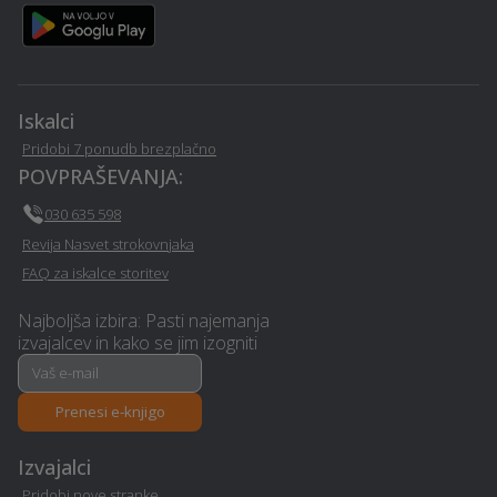
Prodaja avtodelov -
Asfaltiranje - Beltinci
Beltinci
Poslovni programi -
Razvoj in programiranje -
Iskalci
Beltinci
Beltinci
Pridobi 7 ponudb brezplačno
POVPRAŠEVANJA:
Restavriranje pohištva -
Razpis - Beltinci
Beltinci
030 635 598
Revija Nasvet strokovnjaka
Nosečnost - Beltinci
Zidarske storitve - Beltinci
FAQ za iskalce storitev
Najboljša izbira: Pasti najemanja
Avtodvigala / dvižne
izvajalcev in kako se jim izogniti
Mizarstvo - Beltinci
košare in dvižne ploščadi -
Beltinci
Prenesi e-knjigo
Nepremičninsko
Glasbena šola - Beltinci
zavarovanje - Beltinci
Izvajalci
Pridobi nove stranke