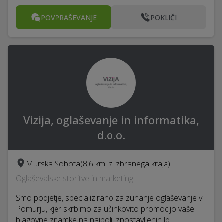
POVPRAŠEVANJE
POKLIČI
Vizija, oglaševanje in informatika,
d.o.o.
Murska Sobota
(8,6 km iz izbranega kraja)
Oglaševalske storitve in marketing
Smo podjetje, specializirano za zunanje oglaševanje v
Pomurju, kjer skrbimo za učinkovito promocijo vaše
blagovne znamke na najbolj izpostavljenih lo…