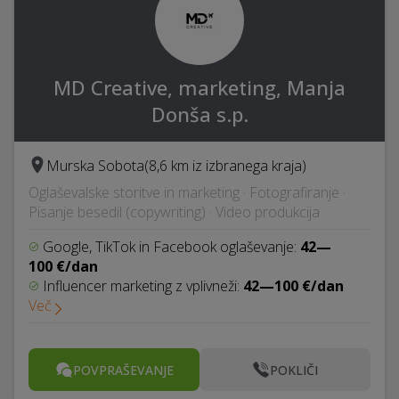
MD Creative, marketing, Manja
Donša s.p.
Murska Sobota
(8,6 km iz izbranega kraja)
Oglaševalske storitve in marketing · Fotografiranje ·
Pisanje besedil (copywriting) · Video produkcija
Google, TikTok in Facebook oglaševanje:
42—
100 €/dan
Influencer marketing z vplivneži:
42—100 €/dan
Več
POVPRAŠEVANJE
POKLIČI