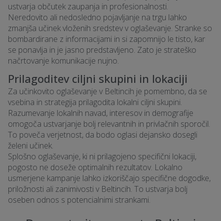
ustvarja občutek zaupanja in profesionalnosti.
Neredovito ali nedosledno pojavljanje na trgu lahko
zmanjša učinek vloženih sredstev v oglaševanje. Stranke so
bombardirane z informacijami in si zapomnijo le tisto, kar
se ponavlja in je jasno predstavljeno. Zato je strateško
načrtovanje komunikacije nujno.
Prilagoditev ciljni skupini in lokaciji
Za učinkovito oglaševanje v Beltincih je pomembno, da se
vsebina in strategija prilagodita lokalni ciljni skupini.
Razumevanje lokalnih navad, interesov in demografije
omogoča ustvarjanje bolj relevantnih in privlačnih sporočil.
To poveča verjetnost, da bodo oglasi dejansko dosegli
želeni učinek.
Splošno oglaševanje, ki ni prilagojeno specifični lokaciji,
pogosto ne doseže optimalnih rezultatov. Lokalno
usmerjene kampanje lahko izkoriščajo specifične dogodke,
priložnosti ali zanimivosti v Beltincih. To ustvarja bolj
oseben odnos s potencialnimi strankami.