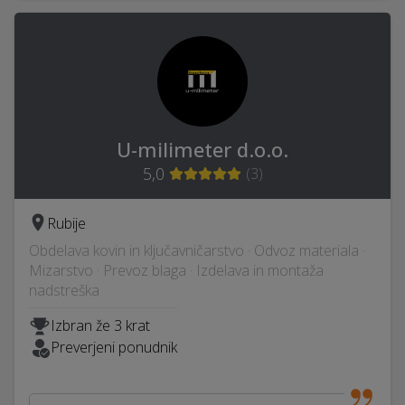
U-milimeter d.o.o.
5,0
(
3
)
Rubije
Obdelava kovin in ključavničarstvo · Odvoz materiala ·
Mizarstvo · Prevoz blaga · Izdelava in montaža
nadstreška
Izbran že 3 krat
Preverjeni ponudnik