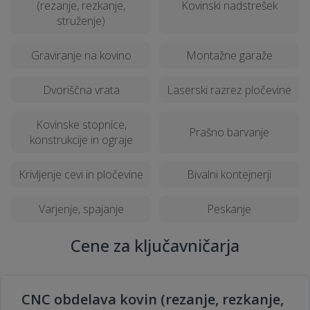
Kako izbrati pravega ponudnika za
(rezanje, rezkanje,
Kovinski nadstrešek
struženje)
obdelavo kovin in ključavničarstvo?
Graviranje na kovino
Montažne garaže
Ali se lahko CNC struženje in frezanje
uporabljata skupaj?
Dvoriščna vrata
Laserski razrez pločevine
Kovinske stopnice,
Kateri materiali so najpogosteje
Prašno barvanje
konstrukcije in ograje
obdelovani s peskanjem in prašnim
barvanjem?
Krivljenje cevi in pločevine
Bivalni kontejnerji
Kako dolgo traja postopek peskanja in
Varjenje, spajanje
Peskanje
prašnega barvanja?
Cene za ključavničarja
CNC obdelava kovin (rezanje, rezkanje,