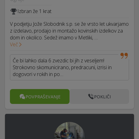
Izbran že 1 krat
V podjetju Jože Slobodnik s.p. se že vrsto let ukvarjamo
z izdelavo, prodajo in montažo kovinskih izdelkov za
dom in okolico. Sedež imamo v Metliki, …
Več
Če bi lahko dala 6 zvezdic bi jih z veseljem!
Strokovno skomunicirano, predracuni, izrisi in
dogovori v rokih in po…
POVPRAŠEVANJE
POKLIČI