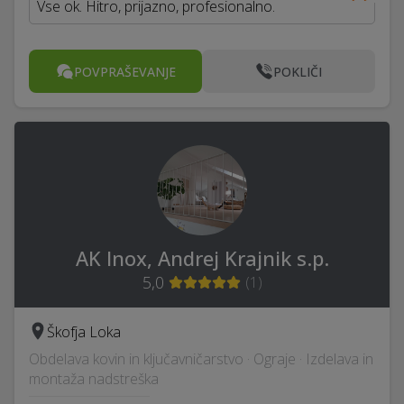
Vse ok. Hitro, prijazno, profesionalno.
POVPRAŠEVANJE
POKLIČI
AK Inox, Andrej Krajnik s.p.
5,0
(
1
)
Škofja Loka
Obdelava kovin in ključavničarstvo · Ograje · Izdelava in
montaža nadstreška