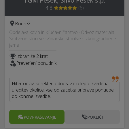
TGM Pesek, Silvo Pesek s.p.
4,8
(
6
)
Bodrež
Obdelava kovin in ključavničarstvo · Odvoz materiala ·
Selitvene storitve · Zidarske storitve · Izkop gradbene
jame
Izbran že 2 krat
Preverjeni ponudnik
Hiter odziv, korekten odnos. Zelo lepo izvedena
ureditev okolice, vse od zacetka priprave ponudbe
do koncne izvedbe.
POVPRAŠEVANJE
POKLIČI