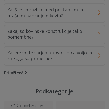
Kakšne so razlike med peskanjem in
prašnim barvanjem kovin?
Zakaj so kovinske konstrukcije tako
pomembne?
Katere vrste varjenja kovin so na voljo in
za koga so primerne?
Prikaži več
Kaj je CNC obdelava in zakaj se uporablja?
Kakšen je cenik za storitve obdelave kovin
Podkategorije
in ključavničarstva?
CNC obdelava kovin