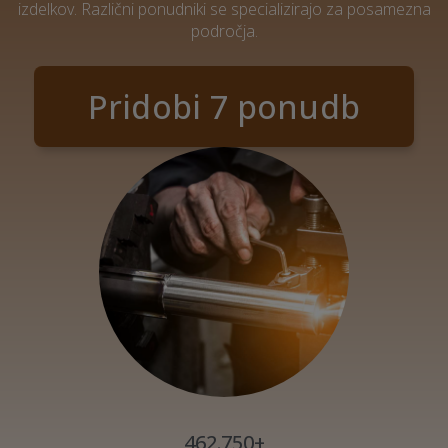
izdelkov. Različni ponudniki se specializirajo za posamezna
področja.
Pridobi 7 ponudb
462.750+