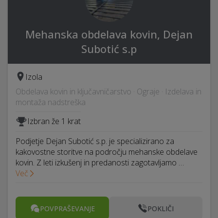
Mehanska obdelava kovin, Dejan
Subotić s.p
Izola
Obdelava kovin in ključavničarstvo · Ograje · Izdelava in
montaža nadstreška
Izbran že 1 krat
Podjetje Dejan Subotić s.p. je specializirano za
kakovostne storitve na področju mehanske obdelave
kovin. Z leti izkušenj in predanosti zagotavljamo …
Več
POVPRAŠEVANJE
POKLIČI