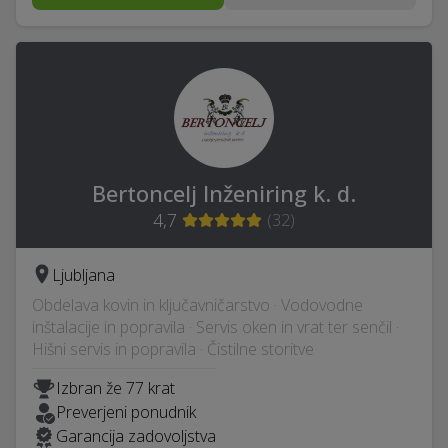
Bertoncelj Inženiring k. d.
4,7
(
32
)
Ljubljana
Obdelava kovin in ključavničarstvo · Vodovodne
inštalacije in popravila · Servis oken in vrat ter senčil ·
Hišni servis in popravila · Čistilne storitve
Izbran že 77 krat
Preverjeni ponudnik
Garancija zadovoljstva