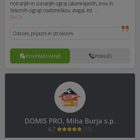
notranjih in zunanjih ograj (aluminijastih, inox in
železnih ograj) nadstreškov, dvigal, itd. …
Več
Odzivni, prijazni in strokovni.
POVPRAŠEVANJE
POKLIČI
DOMIS PRO, Miha Burja s.p.
4,7
(
15
)