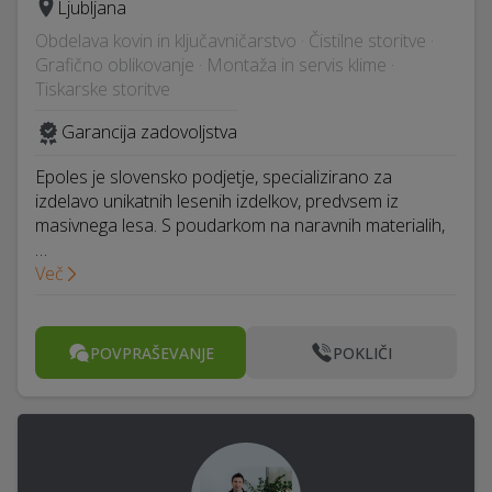
Ljubljana
Obdelava kovin in ključavničarstvo · Čistilne storitve ·
Grafično oblikovanje · Montaža in servis klime ·
Tiskarske storitve
Garancija zadovoljstva
Epoles je slovensko podjetje, specializirano za
izdelavo unikatnih lesenih izdelkov, predvsem iz
masivnega lesa. S poudarkom na naravnih materialih,
…
Več
POVPRAŠEVANJE
POKLIČI