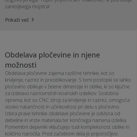
zanesljivega mojstra!
Prikaži več
Obdelava pločevine in njene
možnosti
Obdelava pločevine zajema različne tehnike, kot so
krivljenje, razrez in preoblikovanje. S temi postopki se lahko
pločevino oblikuje v želene dimenzije in oblike, ki so ključne
za izdelavo raznovrstnih kovinskih izdelkov. Sodobna
oprema, kot so CNC stroji za krivljenje in razrez, omogoča
visoko natančnost in učinkovitost pri delu s pločevino.
Izbira prave tehnike obdelave pločevine je odvisna od
debeline in vrste materiala ter končnega namena izdelka.
Pomembni dejavniki vključujejo tudi kompleksnost oblike in
količino naročila. Pred začetkom dela je priporočljivo