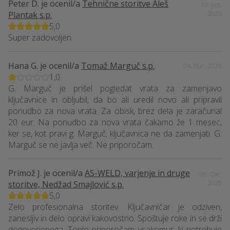
Peter D.
je ocenil/a
Tehnične storitve Aleš
19. Jun.
Plantak s.p.
2026
5,0
Super zadovoljen.
Hana G.
je ocenil/a
Tomaž Marguč s.p.
04. Mar. 2026
1,0
G. Marguč je prišel pogledat vrata za zamenjavo
ključavnice in obljubil, da bo ali uredil novo ali pripravil
ponudbo za nova vrata. Za obisk, brez dela je zaračunal
20 eur. Na ponudbo za nova vrata čakamo že 1 mesec,
ker se, kot pravi g. Marguč, ključavnica ne da zamenjati. G.
Marguč se ne javlja več. Ne priporočam.
Primož J.
je ocenil/a
AS-WELD, varjenje in druge
08. Okt.
storitve, Nedžad Smajlović s.p.
2025
5,0
Zelo profesionalna storitev. Ključavničar je odziven,
zanesljiv in delo opravi kakovostno. Spoštuje roke in se drži
dogovorjenega. Toplo priporočam vsakomur, ki potrebuje