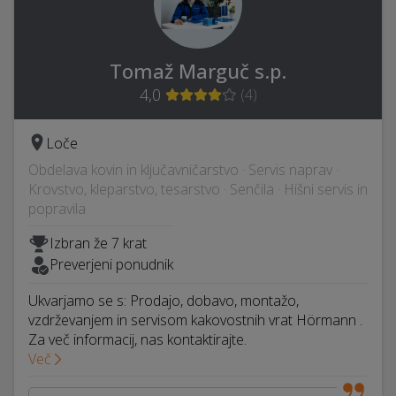
Tomaž Marguč s.p.
4,0
(
4
)
Loče
Obdelava kovin in ključavničarstvo · Servis naprav ·
Krovstvo, kleparstvo, tesarstvo · Senčila · Hišni servis in
popravila
Izbran že 7 krat
Preverjeni ponudnik
Ukvarjamo se s: Prodajo, dobavo, montažo,
vzdrževanjem in servisom kakovostnih vrat Hörmann .
Za več informacij, nas kontaktirajte.
Več