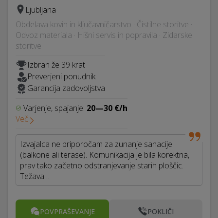
Ljubljana
Obdelava kovin in ključavničarstvo · Čistilne storitve ·
Odvoz materiala · Hišni servis in popravila · Zidarske
storitve
Izbran že 39 krat
Preverjeni ponudnik
Garancija zadovoljstva
Varjenje, spajanje:
20—30 €/h
Več
Izvajalca ne priporočam za zunanje sanacije
(balkone ali terase). Komunikacija je bila korektna,
prav tako začetno odstranjevanje starih ploščic.
Težava…
POVPRAŠEVANJE
POKLIČI