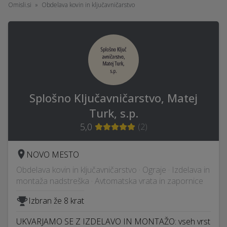
Omisli.si
Obdelava kovin in ključavničarstvo
Splošno Ključavničarstvo, Matej
Turk, s.p.
5,0
(
2
)
NOVO MESTO
Obdelava kovin in ključavničarstvo · Ograje · Izdelava in
montaža nadstreška · Avtomatska vrata in zapornice
Izbran že 8 krat
UKVARJAMO SE Z IZDELAVO IN MONTAŽO: vseh vrst