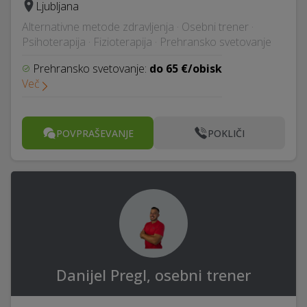
Ljubljana
Alternativne metode zdravljenja · Osebni trener ·
Psihoterapija · Fizioterapija · Prehransko svetovanje
Prehransko svetovanje:
do 65 €/obisk
Več
POVPRAŠEVANJE
POKLIČI
Danijel Pregl, osebni trener