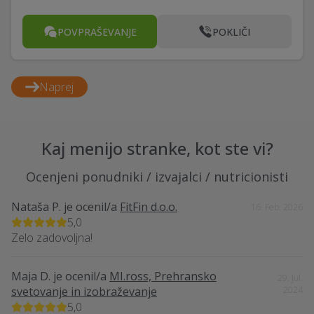
POVPRAŠEVANJE
POKLIČI
Naprej
Kaj menijo stranke, kot ste vi?
Ocenjeni ponudniki / izvajalci / nutricionisti
Nataša P.
je ocenil/a
FitFin d.o.o.
16. Feb. 2026
5,0
Zelo zadovoljna!
Maja D.
je ocenil/a
MI.ross, Prehransko
29. Jul.
svetovanje in izobraževanje
2024
5,0