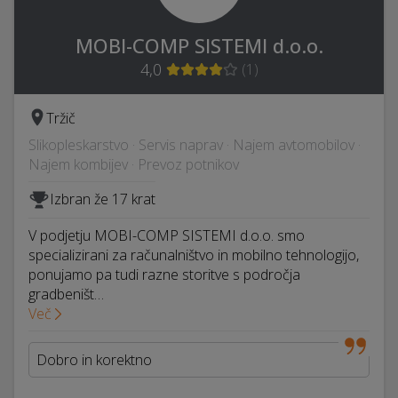
MOBI-COMP SISTEMI d.o.o.
4,0
(
1
)
Tržič
Slikopleskarstvo · Servis naprav · Najem avtomobilov ·
Najem kombijev · Prevoz potnikov
Izbran že 17 krat
V podjetju MOBI-COMP SISTEMI d.o.o. smo
specializirani za računalništvo in mobilno tehnologijo,
ponujamo pa tudi razne storitve s področja
gradbeništ…
Več
Dobro in korektno