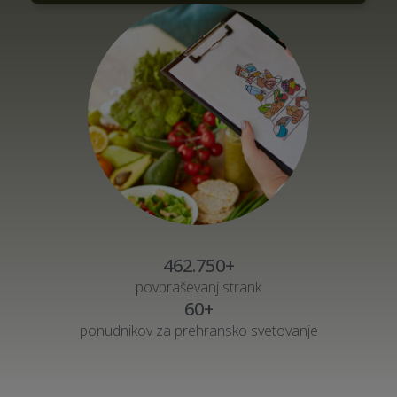
462.750+
povpraševanj strank
60+
ponudnikov za prehransko svetovanje