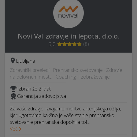
Novi Val zdravje in lepota, d.o.o.
5,0
(
8
)
Ljubljana
Zdravniški pregledi · Prehransko svetovanje · Zdravje
na delovnem mestu · Coaching · Izobraževanje
Izbran že 2 krat
Garancija zadovoljstva
Za vaše zdravje: izvajamo meritve arterijskega ožilja,
kjer ugotovimo kakšno je vaše stanje prehransko
svetovanje prehranska dopolnila tol…
Več