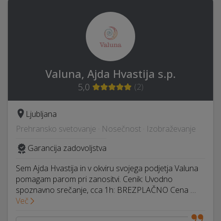
Valuna, Ajda Hvastija s.p.
5,0
(
2
)
Ljubljana
Prehransko svetovanje · Nosečnost · Izobraževanje
Garancija zadovoljstva
Sem Ajda Hvastija in v okviru svojega podjetja Valuna
pomagam parom pri zanositvi. Cenik: Uvodno
spoznavno srečanje, cca 1h: BREZPLAČNO Cena …
Več