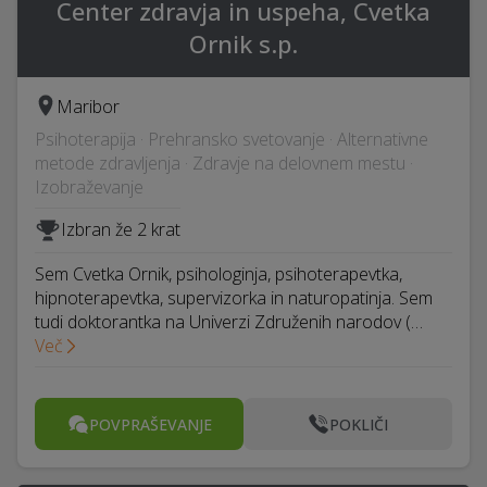
Center zdravja in uspeha, Cvetka
Ornik s.p.
Maribor
Psihoterapija · Prehransko svetovanje · Alternativne
metode zdravljenja · Zdravje na delovnem mestu ·
Izobraževanje
Izbran že 2 krat
Sem Cvetka Ornik, psihologinja, psihoterapevtka,
hipnoterapevtka, supervizorka in naturopatinja. Sem
tudi doktorantka na Univerzi Združenih narodov (…
Več
POVPRAŠEVANJE
POKLIČI