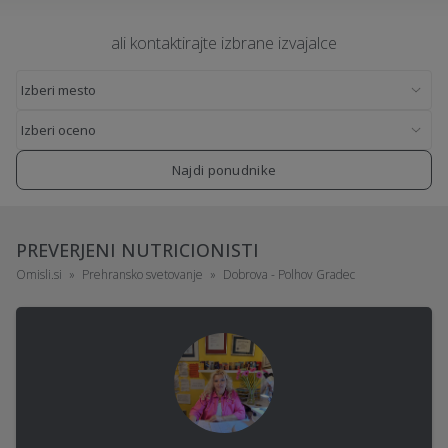
ali kontaktirajte izbrane izvajalce
Najdi ponudnike
PREVERJENI NUTRICIONISTI
Omisli.si
Prehransko svetovanje
Dobrova - Polhov Gradec