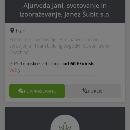
Ajurveda Jani, svetovanje in
izobraževanje, Janez Šubic s.p.
Trzin
Prehransko svetovanje · Alternativne metode
zdravljenja · Team building dogodki · Osebni trener ·
Coaching
Prehransko svetovanje:
od 60 €/obisk
Več
POVPRAŠEVANJE
POKLIČI