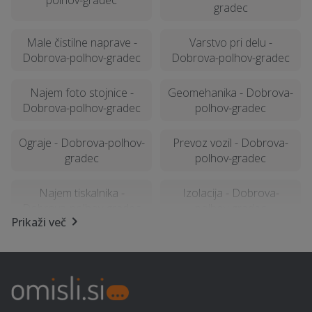
polhov-gradec
gradec
Male čistilne naprave -
Varstvo pri delu -
Dobrova-polhov-gradec
Dobrova-polhov-gradec
Najem foto stojnice -
Geomehanika - Dobrova-
Dobrova-polhov-gradec
polhov-gradec
Ograje - Dobrova-polhov-
Prevoz vozil - Dobrova-
gradec
polhov-gradec
Najem tiskalnika -
Izolacija - Dobrova-
Dobrova-polhov-gradec
polhov-gradec
Prikaži več
Kemična čistilnica,
Pogostitev za dogodke ali
pralnica - Dobrova-
zabave - Dobrova-polhov-
polhov-gradec
gradec
Montaža knaufa -
Gradnja hiše na ključ -