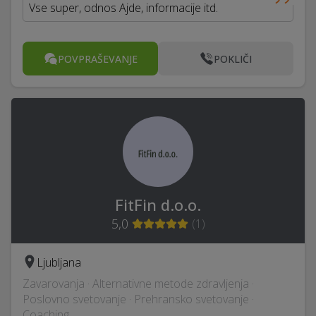
Vse super, odnos Ajde, informacije itd.
POVPRAŠEVANJE
POKLIČI
FitFin d.o.o.
5,0
(
1
)
Ljubljana
Zavarovanja · Alternativne metode zdravljenja ·
Poslovno svetovanje · Prehransko svetovanje ·
Coaching