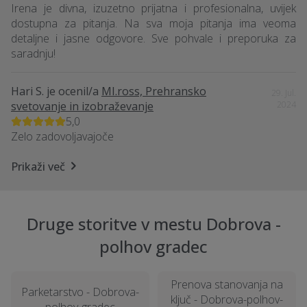
Irena je divna, izuzetno prijatna i profesionalna, uvijek
dostupna za pitanja. Na sva moja pitanja ima veoma
detaljne i jasne odgovore. Sve pohvale i preporuka za
saradnju!
Hari S.
je ocenil/a
MI.ross, Prehransko
29. Jul.
svetovanje in izobraževanje
2024
5,0
Zelo zadovoljavajoče
Prikaži več
Druge storitve v mestu Dobrova -
polhov gradec
Prenova stanovanja na
Parketarstvo - Dobrova-
ključ - Dobrova-polhov-