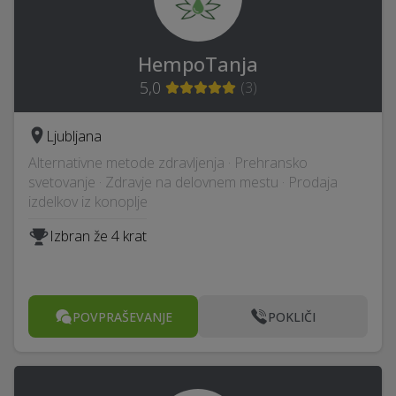
HempoTanja
5,0
(
3
)
Ljubljana
Alternativne metode zdravljenja · Prehransko
svetovanje · Zdravje na delovnem mestu · Prodaja
izdelkov iz konoplje
Izbran že 4 krat
POVPRAŠEVANJE
POKLIČI