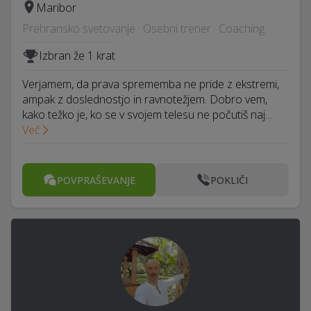
Maribor
Prehransko svetovanje · Osebni trener · Coaching
Izbran že 1 krat
Verjamem, da prava sprememba ne pride z ekstremi,
ampak z doslednostjo in ravnotežjem. Dobro vem,
kako težko je, ko se v svojem telesu ne počutiš naj…
Več
POVPRAŠEVANJE
POKLIČI