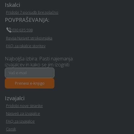
Iskalci
Pridobi 7 ponudb brezplačno
Založba - Dobrova-
Pomoč na domu -
POVPRAŠEVANJA:
polhov-gradec
Dobrova-polhov-gradec
030 635 598
Fotografiranje - Dobrova-
Sanacija vlage - Dobrova-
Revija Nasvet strokovnjaka
polhov-gradec
polhov-gradec
FAQ za iskalce storitev
Interier / notranje
Najboljša izbira: Pasti najemanja
Manikerstvo / pedikerstvo
oblikovanje - Dobrova-
izvajalcev in kako se jim izogniti
- Dobrova-polhov-gradec
polhov-gradec
Prenesi e-knjigo
Potujoči bar - Dobrova-
Dekorativni beton -
polhov-gradec
Dobrova-polhov-gradec
Izvajalci
Pridobi nove stranke
Razrez lesa, žaga -
Snemanje poroke -
Dobrova-polhov-gradec
Dobrova-polhov-gradec
Nasveti za izvajalce
FAQ za izvajalce
Pravno svetovanje in
Cenik
Toplotne črpalke -