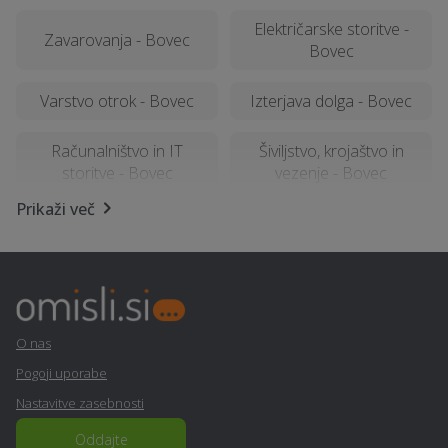
Električarske storitve -
Zavarovanja - Bovec
Bovec
Varstvo otrok - Bovec
Izterjava dolga - Bovec
Računalništvo in IT
Šiviljstvo, krojaštvo in
storitve - Bovec
vezenje - Bovec
Prikaži več
SEO optimizacija spletnih
Nagrobni spomenik -
strani - Bovec
Bovec
Popravilo strojev in
Stenske obloge - Bovec
mehanizacije - Bovec
O nas
Ozvočenje in razsvetljava
Pogoji uporabe
Razpis - Bovec
prireditev - Bovec
Nastavitve zasebnosti
Pravno svetovanje in
Oddajte