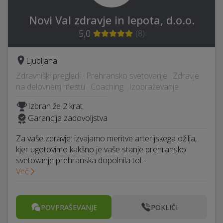
Novi Val zdravje in lepota, d.o.o.
5,0
(
8
)
Ljubljana
Zdravniški pregledi · Prehransko svetovanje · Zdravje
na delovnem mestu · Coaching · Izobraževanje
Izbran že 2 krat
Garancija zadovoljstva
Za vaše zdravje: izvajamo meritve arterijskega ožilja,
kjer ugotovimo kakšno je vaše stanje prehransko
svetovanje prehranska dopolnila tol…
Več
POVPRAŠEVANJE
POKLIČI