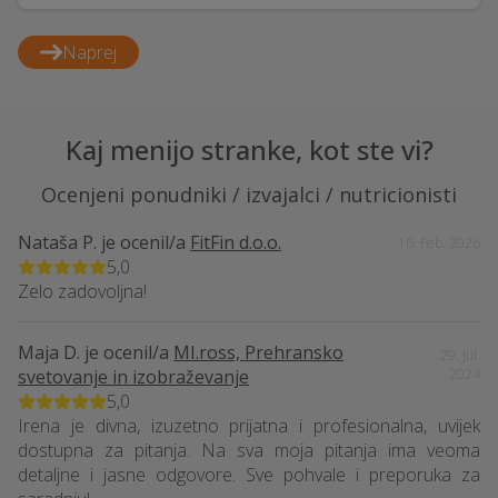
Naprej
Kaj menijo stranke, kot ste vi?
Ocenjeni ponudniki / izvajalci / nutricionisti
Nataša P.
je ocenil/a
FitFin d.o.o.
16. Feb. 2026
5,0
Zelo zadovoljna!
Maja D.
je ocenil/a
MI.ross, Prehransko
29. Jul.
svetovanje in izobraževanje
2024
5,0
Irena je divna, izuzetno prijatna i profesionalna, uvijek
dostupna za pitanja. Na sva moja pitanja ima veoma
detaljne i jasne odgovore. Sve pohvale i preporuka za