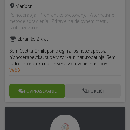
Maribor
Psihoterapija · Prehransko svetovanje · Alternativne
metode zdravljenja · Zdravje na delovnem mestu ·
Izobraževanje
Izbran že 2 krat
Sem Cvetka Ornik, psihologinja, psihoterapevtka,
hipnoterapevtka, supervizorka in naturopatinja. Sem
tudi doktorantka na Univerzi Združenih narodov (…
Več
POVPRAŠEVANJE
POKLIČI