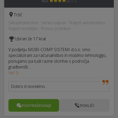
4,0
(
1
)
Tržič
Slikopleskarstvo · Servis naprav · Najem avtomobilov ·
Najem kombijev · Prevoz potnikov
Izbran že 17 krat
V podjetju MOBI-COMP SISTEMI d.o.o. smo
specializirani za računalništvo in mobilno tehnologijo,
ponujamo pa tudi razne storitve s področja
gradbeništ…
Več
Dobro in korektno
POVPRAŠEVANJE
POKLIČI