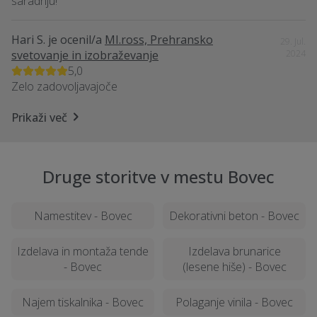
saradnju!
Hari S.
je ocenil/a
MI.ross, Prehransko
29. Jul.
svetovanje in izobraževanje
2024
5,0
Zelo zadovoljavajoče
Prikaži več
Druge storitve v mestu Bovec
Namestitev - Bovec
Dekorativni beton - Bovec
Izdelava in montaža tende
Izdelava brunarice
- Bovec
(lesene hiše) - Bovec
Najem tiskalnika - Bovec
Polaganje vinila - Bovec