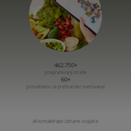
462.750+
povpraševanj strank
60+
ponudnikov za prehransko svetovanje
ali kontaktirajte izbrane izvajalce