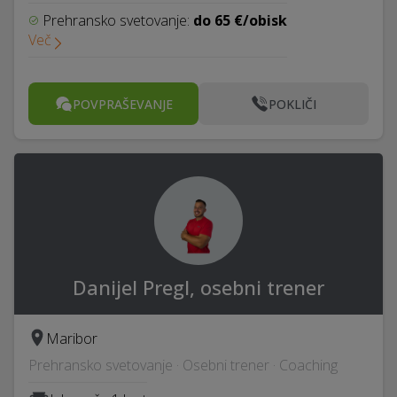
Prehransko svetovanje:
do 65 €/obisk
Več
POVPRAŠEVANJE
POKLIČI
Danijel Pregl, osebni trener
Maribor
Prehransko svetovanje · Osebni trener · Coaching