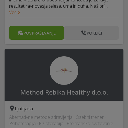
rezultat ravnovesja telesa, uma in duha. Naš pri…
Več
POVPRAŠEVANJE
POKLIČI
Method Rebika Healthy d.o.o.
Ljubljana
Alternativne metode zdravljenja · Osebni trener ·
Psihoterapija · Fizioterapija · Prehransko svetovanje