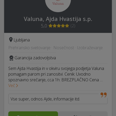
Valuna, Ajda Hvastija s.p.
5,0
(
2
)
Ljubljana
Prehransko svetovanje · Nosečnost · Izobraževanje
Garancija zadovoljstva
Sem Ajda Hvastija in v okviru svojega podjetja Valuna
pomagam parom pri zanositvi. Cenik: Uvodno
spoznavno srečanje, cca 1h: BREZPLAČNO Cena …
Več
Vse super, odnos Ajde, informacije itd.