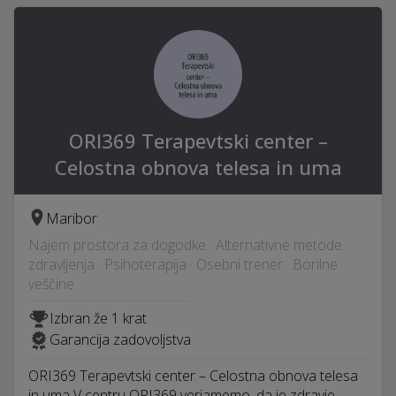
ORI369 Terapevtski center –
Celostna obnova telesa in uma
Maribor
Najem prostora za dogodke · Alternativne metode
zdravljenja · Psihoterapija · Osebni trener · Borilne
veščine
Izbran že 1 krat
Garancija zadovoljstva
ORI369 Terapevtski center – Celostna obnova telesa
in uma V centru ORI369 verjamemo, da je zdravje