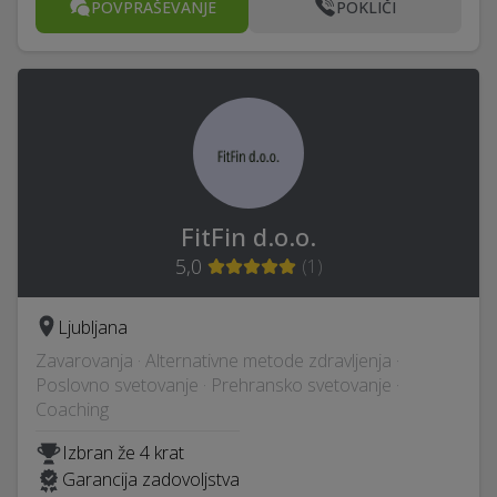
POVPRAŠEVANJE
POKLIČI
FitFin d.o.o.
5,0
(
1
)
Ljubljana
Zavarovanja · Alternativne metode zdravljenja ·
Poslovno svetovanje · Prehransko svetovanje ·
Coaching
Izbran že 4 krat
Garancija zadovoljstva