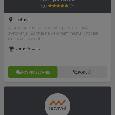
5,0
(
3
)
Ljubljana
Alternativne metode zdravljenja · Prehransko
svetovanje · Zdravje na delovnem mestu · Prodaja
izdelkov iz konoplje
Izbran že 4 krat
POVPRAŠEVANJE
POKLIČI