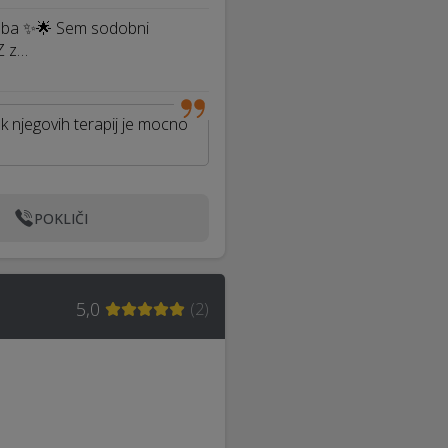
tloba ✨🌟 Sem sodobni
 Z z…
k njegovih terapij je mocno
POKLIČI
5,0
(
2
)