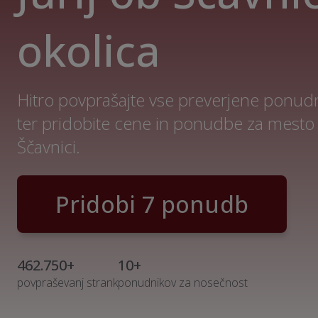
okolica
Hitro povprašajte vse preverjene ponud
ter pridobite cene in ponudbe za mesto S
Ščavnici.
Pridobi 7 ponudb
462.750+
10+
povpraševanj strank
ponudnikov za nosečnost