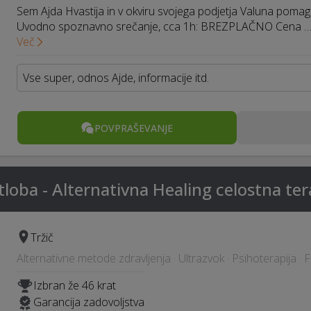
Sem Ajda Hvastija in v okviru svojega podjetja Valuna pomag
Uvodno spoznavno srečanje, cca 1h: BREZPLAČNO Cena 
Več
Vse super, odnos Ajde, informacije itd.
POVPRAŠEVANJE
tloba - Alternativna Healing celostna ter
Tržič
Alternativne metode zdravljenja · Ultrazvok · Psihoterapija · 
Izbran že 46 krat
Garancija zadovoljstva