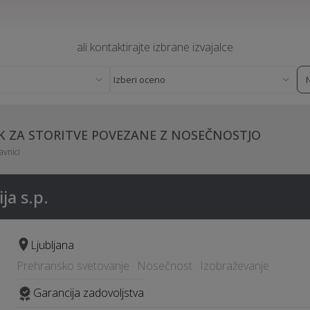
ali kontaktirajte izbrane izvajalce
K ZA STORITVE POVEZANE Z NOSEČNOSTJO
avnici
ja s.p.
Ljubljana
Prehransko svetovanje · Nosečnost · Izobraževanje
Garancija zadovoljstva