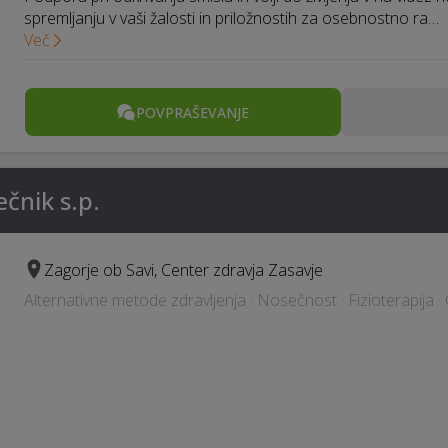
spremljanju v vaši žalosti in priložnostih za osebnostno ra…
Več
POVPRAŠEVANJE
ečnik s.p.
Zagorje ob Savi, Center zdravja Zasavje
Alternativne metode zdravljenja · Nosečnost · Fizioterapija ·