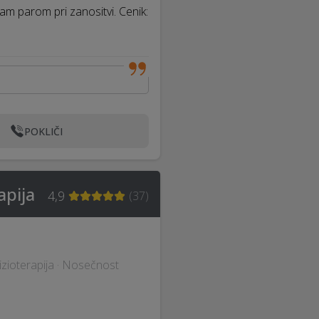
am parom pri zanositvi. Cenik:
…
POKLIČI
apija
4,9
(
37
)
Fizioterapija · Nosečnost