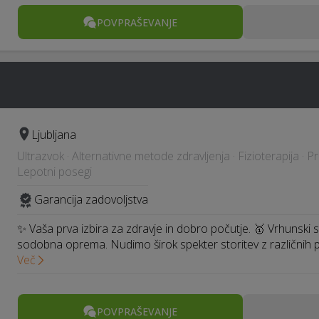
POVPRAŠEVANJE
Ljubljana
Ultrazvok · Alternativne metode zdravljenja · Fizioterapija · 
Lepotni posegi
Garancija zadovoljstva
✨ Vaša prva izbira za zdravje in dobro počutje. 🥇 Vrhunski s
sodobna oprema. Nudimo širok spekter storitev z različnih 
Več
POVPRAŠEVANJE