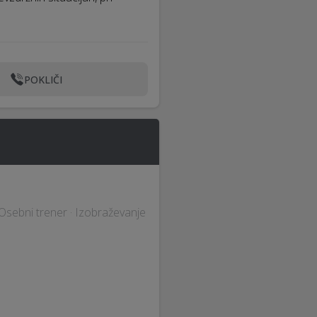
POKLIČI
 Osebni trener · Izobraževanje