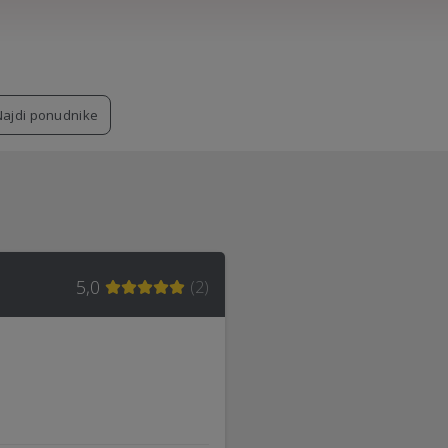
Najdi ponudnike
5,0
(
2
)