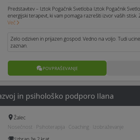
Predstavitev – Iztok Pogačnik Svetloba Iztok Pogačnik Sve
energijski terapevt, ki vam pomaga razrešiti izvor vaših stisk.
Več
Zelo odziven in prijazen gospod. Vedno na voljo. Tudi ucine
zaznan.
POVPRAŠEVANJE
azvoj in psihološko podporo Ilana
Žalec
Nosečnost · Psihoterapija · Coaching · Izobraževanje
Izbran že 2 krat