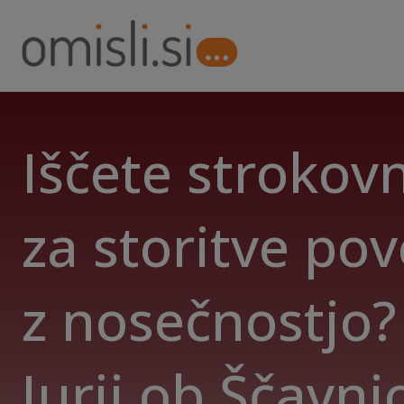
Iščete strokov
za storitve po
z nosečnostjo? 
Jurij ob Ščavnic