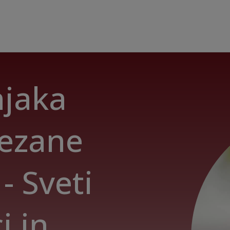
njaka
vezane
- Sveti
i in