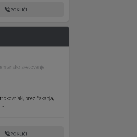
POKLIČI
Prehransko svetovanje ·
trokovnjaki, brez čakanja,
p…
POKLIČI