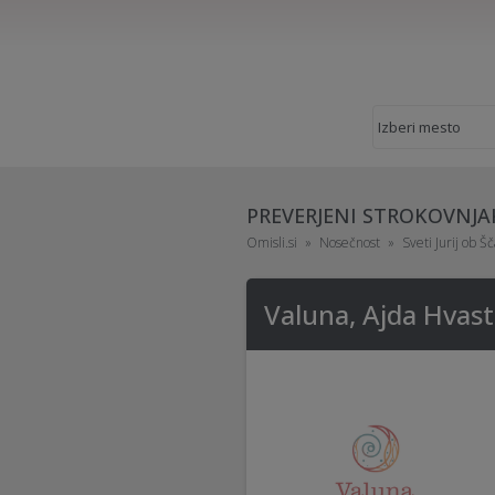
PREVERJENI STROKOVNJA
Omisli.si
Nosečnost
Sveti Jurij ob Šč
Valuna, Ajda Hvasti