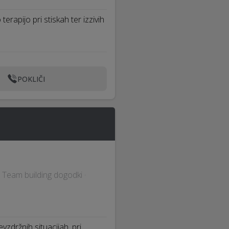
erapijo pri stiskah ter izzivih
POKLIČI
· Team building dogodki ·
evzdržnih situacijah, pri