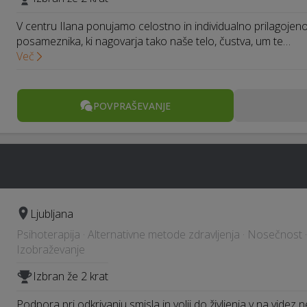
V centru Ilana ponujamo celostno in individualno prilagojeno t
posameznika, ki nagovarja tako naše telo, čustva, um te…
Več
POVPRAŠEVANJE
Ljubljana
Psihoterapija · Alternativne metode zdravljenja · Nosečnost 
Izobraževanje
Izbran že 2 krat
Podpora pri odkrivanju smisla in volji do življenja v na videz n