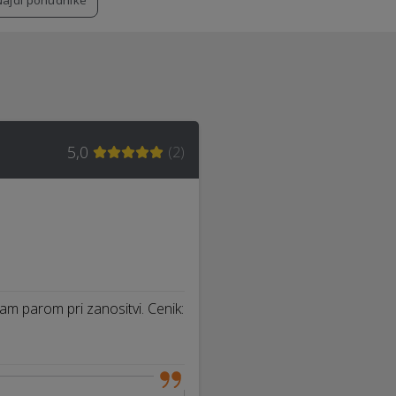
Najdi ponudnike
5,0
(
2
)
am parom pri zanositvi. Cenik:
…