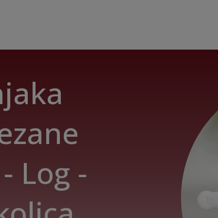
njaka
vezane
- Log -
kolica