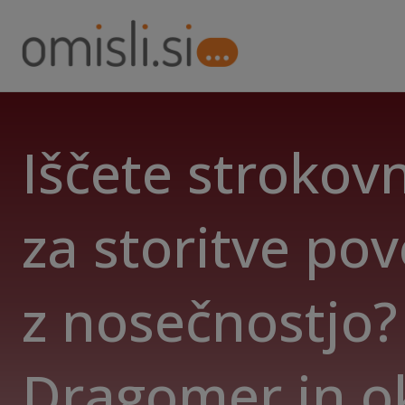
Iščete strokov
za storitve po
z nosečnostjo? 
Dragomer in o