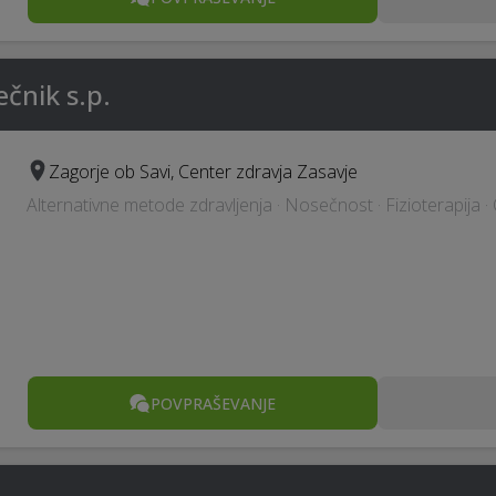
ečnik s.p.
Zagorje ob Savi, Center zdravja Zasavje
Alternativne metode zdravljenja · Nosečnost · Fizioterapija ·
POVPRAŠEVANJE