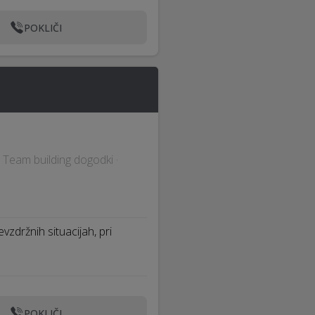
POKLIČI
· Team building dogodki ·
evzdržnih situacijah, pri
POKLIČI