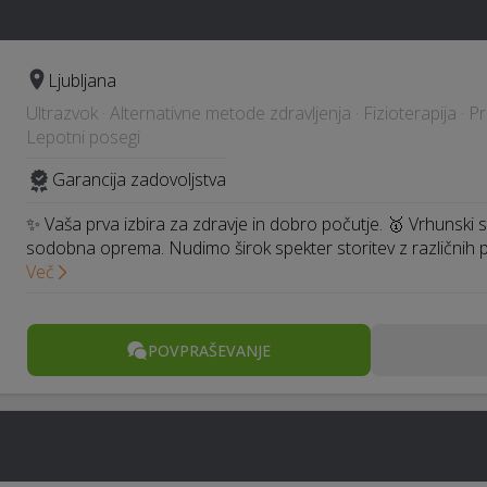
Ljubljana
Ultrazvok · Alternativne metode zdravljenja · Fizioterapija · 
Lepotni posegi
Garancija zadovoljstva
✨ Vaša prva izbira za zdravje in dobro počutje. 🥇 Vrhunski s
sodobna oprema. Nudimo širok spekter storitev z različnih 
Več
POVPRAŠEVANJE