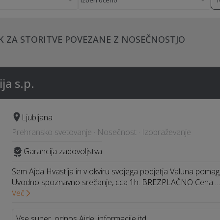
K ZA STORITVE POVEZANE Z NOSEČNOSTJO
ja s.p.
Ljubljana
Prehransko svetovanje · Nosečnost · Izobraževanje
Garancija zadovoljstva
Sem Ajda Hvastija in v okviru svojega podjetja Valuna pomag
Uvodno spoznavno srečanje, cca 1h: BREZPLAČNO Cena 
Več
Vse super, odnos Ajde, informacije itd.