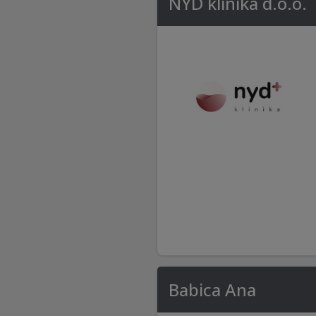
NYD klinika d.o.o.
Babica Ana