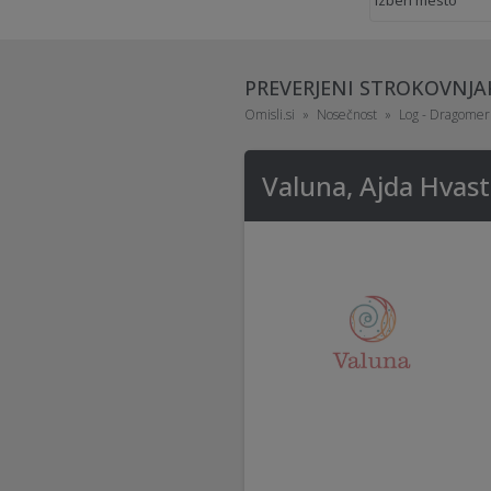
PREVERJENI STROKOVNJA
Omisli.si
Nosečnost
Log - Dragomer
Valuna, Ajda Hvasti