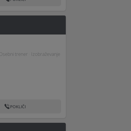
 Osebni trener · Izobraževanje
POKLIČI