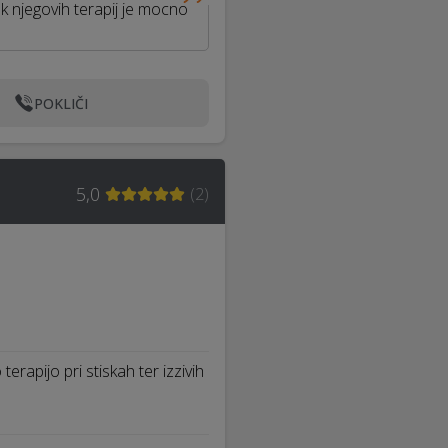
k njegovih terapij je mocno
POKLIČI
5,0
(
2
)
erapijo pri stiskah ter izzivih