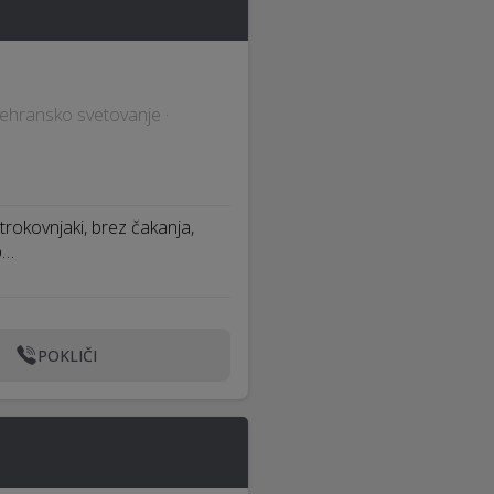
Prehransko svetovanje ·
trokovnjaki, brez čakanja,
p…
POKLIČI