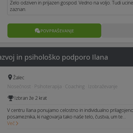
Zelo odziven in prijazen gospod. Vedno na voljo. Tudi ucine
zaznan.
POVPRAŠEVANJE
azvoj in psihološko podporo Ilana
Žalec
Nosečnost · Psihoterapija · Coaching · Izobraževanje
Izbran že 2 krat
V centru Ilana ponujamo celostno in individualno prilagojeno t
posameznika, ki nagovarja tako naše telo, čustva, um te…
Več