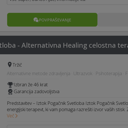
POVPRAŠEVANJE
tloba - Alternativna Healing celostna ter
Tržič
Alternativne metode zdravljenja · Ultrazvok · Psihoterapija · 
Izbran že 46 krat
Garancija zadovoljstva
Predstavitev – Iztok Pogačnik Svetloba Iztok Pogačnik Sve
energijski terapevt, ki vam pomaga razrešiti izvor vaših stisk.
Več