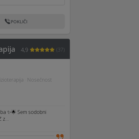
POKLIČI
apija
4,9
(
37
)
Fizioterapija · Nosečnost
tloba ✨🌟 Sem sodobni
 Z z…