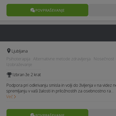
POVPRAŠEVANJE
Ljubljana
Psihoterapija · Alternativne metode zdravljenja · Nosečnost 
Izobraževanje
Izbran že 2 krat
Podpora pri odkrivanju smisla in volji do življenja v na videz n
spremljanju v vaši žalosti in priložnostih za osebnostno ra…
Več
POVPRAŠEVANJE