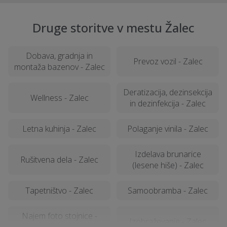
Druge storitve v mestu Žalec
Dobava, gradnja in
Prevoz vozil - Zalec
montaža bazenov - Zalec
Deratizacija, dezinsekcija
Wellness - Zalec
in dezinfekcija - Zalec
Letna kuhinja - Zalec
Polaganje vinila - Zalec
Izdelava brunarice
Rušitvena dela - Zalec
(lesene hiše) - Zalec
Tapetništvo - Zalec
Samoobramba - Zalec
Najem foto stojnice -
Izobraževanje - Zalec