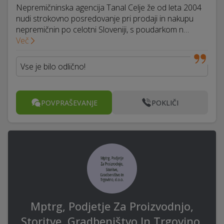
Nepremičninska agencija Tanal Celje že od leta 2004
nudi strokovno posredovanje pri prodaji in nakupu
nepremičnin po celotni Sloveniji, s poudarkom n…
Več
Vse je bilo odlično!
POVPRAŠEVANJE
POKLIČI
Mptrg, Podjetje Za Proizvodnjo,
Storitve, Gradbeništvo In Trgovino,