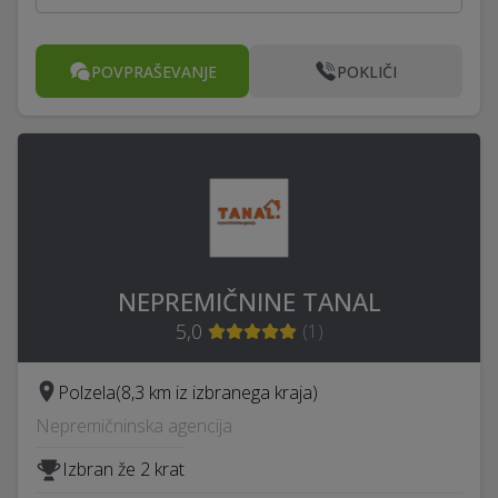
POVPRAŠEVANJE
POKLIČI
NEPREMIČNINE TANAL
5,0
(
1
)
Polzela
(8,3 km iz izbranega kraja)
Nepremičninska agencija
Izbran že 2 krat