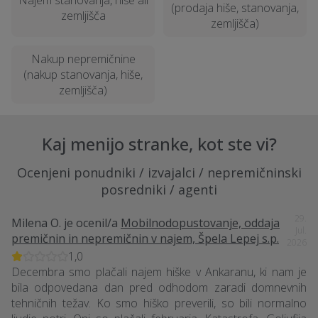
Najem stanovanja, hiše ali
(prodaja hiše, stanovanja,
zemljišča
zemljišča)
Nakup nepremičnine
(nakup stanovanja, hiše,
zemljišča)
Kaj menijo stranke, kot ste vi?
Ocenjeni ponudniki / izvajalci / nepremičninski
posredniki / agenti
29.
Milena O.
je ocenil/a
Mobilnodopustovanje, oddaja
Jul.
premičnin in nepremičnin v najem, Špela Lepej s.p.
2026
1,0
Decembra smo plačali najem hiške v Ankaranu, ki nam je
bila odpovedana dan pred odhodom zaradi domnevnih
tehničnih težav. Ko smo hiško preverili, so bili normalno