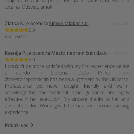
ljudje notri. Oni so plačali februarja. Katastrofa. Goljufija
totalna. Odsvetujemo!!!
Zlatka K.
je ocenil/a
Simon Mlakar s.p.
15. Jul. 2026
5,0
Vse izvrstno.
Ksenija P.
je ocenil/a
Mesto nepremičnin d.o.o.
02. Jul. 2026
5,0
I couldn't be more satisfied with my first experience selling
a condo in Slovenia. Daša Perko from
@mestonepremicnin has been a light sent by the Universe.
Professional yet never uptight, friendly and warm,
knowledgeable and confident in her guidance, and highly
effective in her execution. My sincere thanks to her and
absolute kudos! Working with her has been an outstanding
experience.
Prikaži več