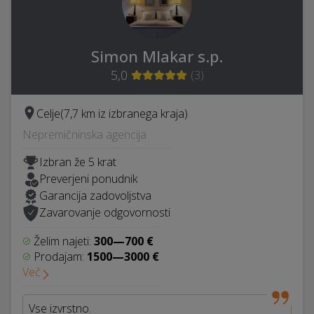
Simon Mlakar s.p.
5,0
(
3
)
Celje
(7,7 km iz izbranega kraja)
Nepremičninska agencija
Izbran že 5 krat
Preverjeni ponudnik
Garancija zadovoljstva
Zavarovanje odgovornosti
Želim najeti:
300—700 €
Prodajam:
1500—3000 €
Več
Vse izvrstno.