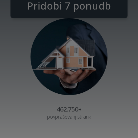
Pridobi 7 ponudb
462.750+
povpraševanj strank