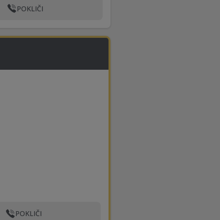
POKLIČI
POKLIČI