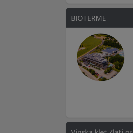
BIOTERME
Vinska klet Zlati gr