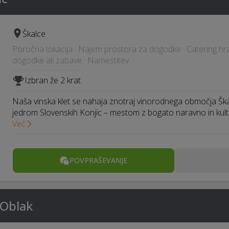
Škalce
Poročna lokacija · Najem prostora za dogodke · Catering hran
dogodke ali zabave · Namestitev
Izbran že 2 krat
Naša vinska klet se nahaja znotraj vinorodnega območja Š
jedrom Slovenskih Konjic – mestom z bogato naravno in kul
Več
POVPRAŠEVANJE
 Oblak