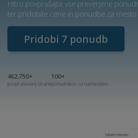
Hitro povprašajte vse preverjene ponud
ter pridobite cene in ponudbe za mesto
Pridobi 7 ponudb
462.750+
100+
povpraševanj strank
ponudnikov za namestitev