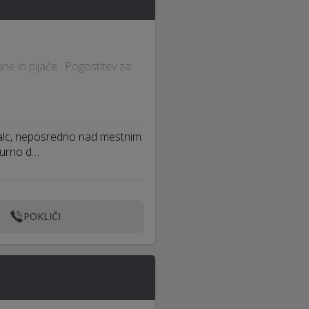
e in pijače · Pogostitev za
kalc, neposredno nad mestnim
turno d…
POKLIČI