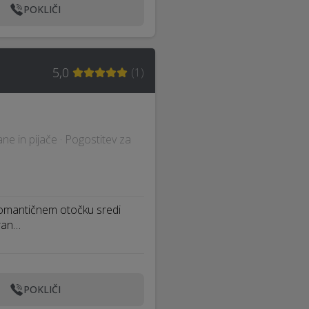
POKLIČI
5,0
(
1
)
e in pijače · Pogostitev za
 romantičnem otočku sredi
iran…
POKLIČI