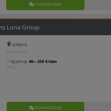
POVPRAŠEVANJE
ms Luna Group
Ljubljana
Namestitev
Apartmaji:
40—250 €/dan
Več
POVPRAŠEVANJE