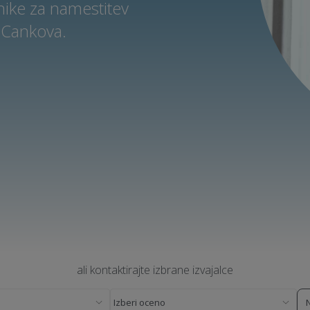
nike za namestitev
 Cankova.
ali kontaktirajte izbrane izvajalce