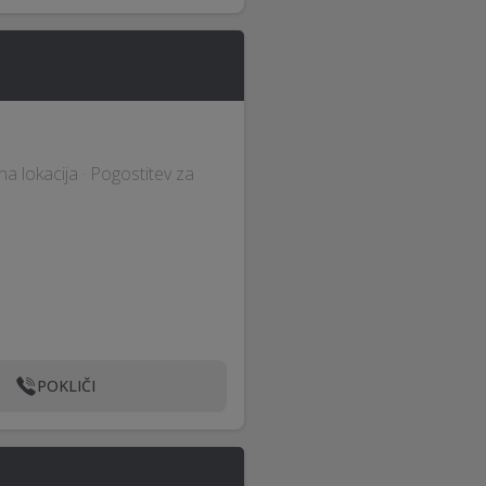
 lokacija · Pogostitev za
POKLIČI