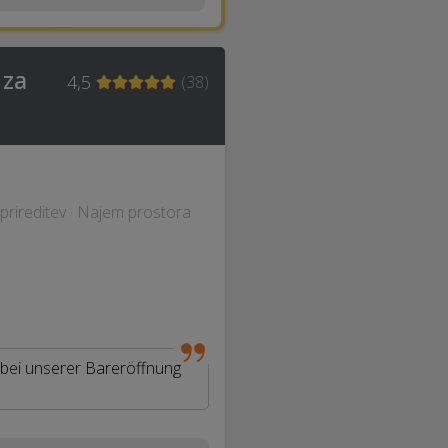
 za
4,5
(
38
)
 prireditev · Najem prostora
 bei unserer Bareröffnung