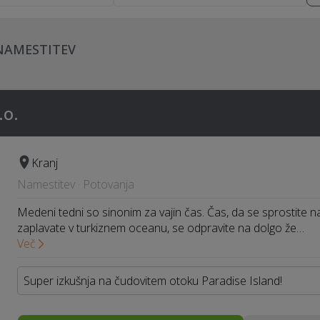
NAMESTITEV
.o.
Kranj
Namestitev · Potovanja
Medeni tedni so sinonim za vajin čas. Čas, da se sprostite na r
zaplavate v turkiznem oceanu, se odpravite na dolgo že…
Več
Super izkušnja na čudovitem otoku Paradise Island!