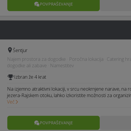
POVPRAŠEVANJE
Šentjur
Najem prostora za dogodke · Poročna lokacija · Catering hran
dogodke ali zabave · Namestitev
Izbran že 4 krat
Na izjemno atraktivni lokaciji, v srcu neokrnjene narave, na
jezera-Rajskem otoku, lahko izkoristite možnosti za organiz
Več
POVPRAŠEVANJE