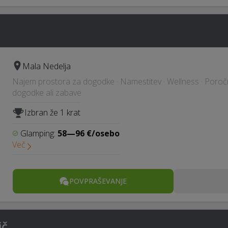
Mala Nedelja
Najem prostora za dogodke · Namestitev · Wellness · Poročna
dogodke ali zabave
Izbran že 1 krat
Glamping:
58—96 €/osebo
Več
POVPRAŠEVANJE
ič