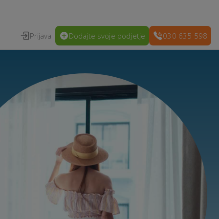
Prijava
Dodajte svoje podjetje
030 635 598