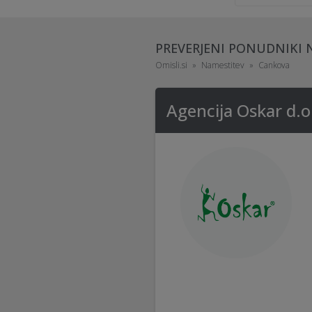
PREVERJENI PONUDNIKI 
Omisli.si
Namestitev
Cankova
Agencija Oskar d.o