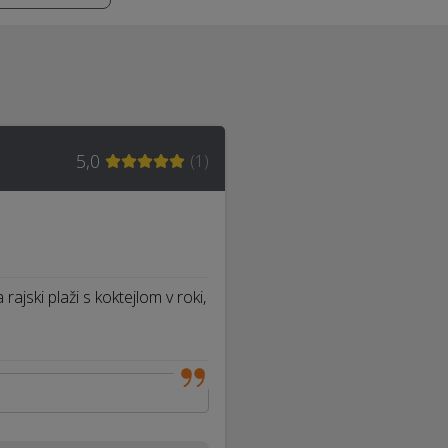
5,0
(
1
)
ajski plaži s koktejlom v roki,