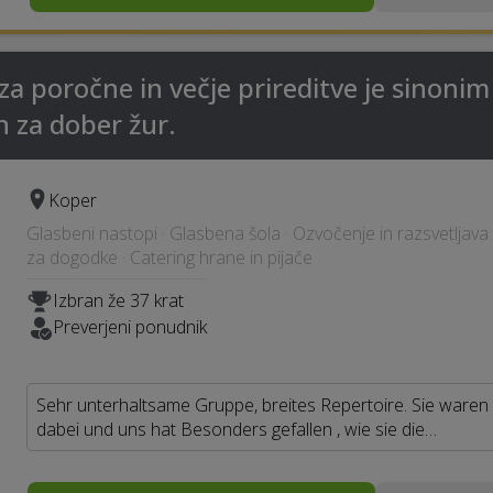
poročne in večje prireditve je sinonim
n za dober žur.
Koper
Glasbeni nastopi · Glasbena šola · Ozvočenje in razsvetljava
za dogodke · Catering hrane in pijače
Izbran že 37 krat
Preverjeni ponudnik
Sehr unterhaltsame Gruppe, breites Repertoire. Sie waren
dabei und uns hat Besonders gefallen , wie sie die…