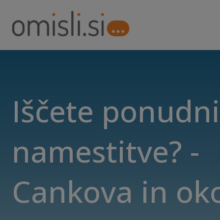
Iščete ponudn
namestitve? -
Cankova in oko