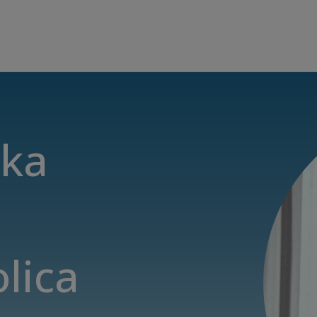
ika
lica