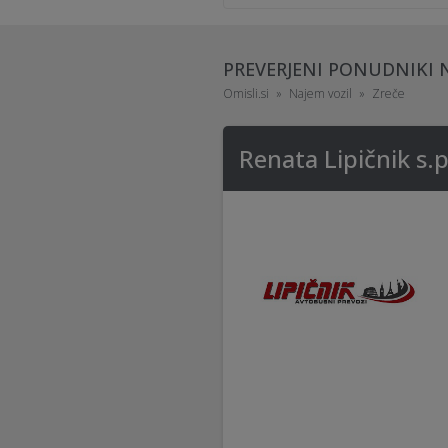
PREVERJENI PONUDNIKI 
Omisli.si
Najem vozil
Zreče
Renata Lipičnik s.p