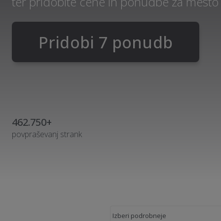
ter pridobite cene in ponudbe za mesto
Pridobi 7 ponudb
462.750+
povpraševanj strank