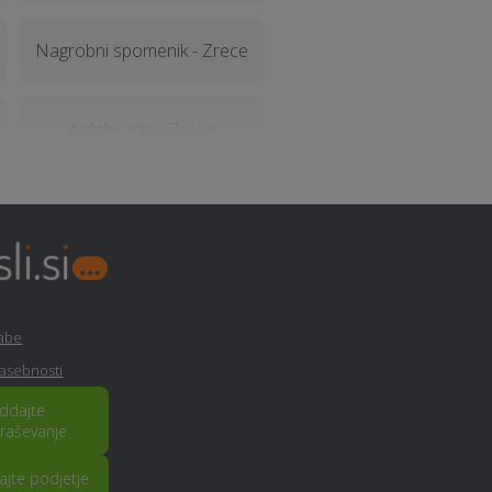
Nagrobni spomenik - Zrece
Asfaltiranje - Zrece
Lesena terasa, WPC terase -
Zrece
Urejanje okolice - Zrece
rabe
Sanacija vlage - Zrece
zasebnosti
ddajte
raševanje
Davčno svetovanje - Zrece
rajte podjetje