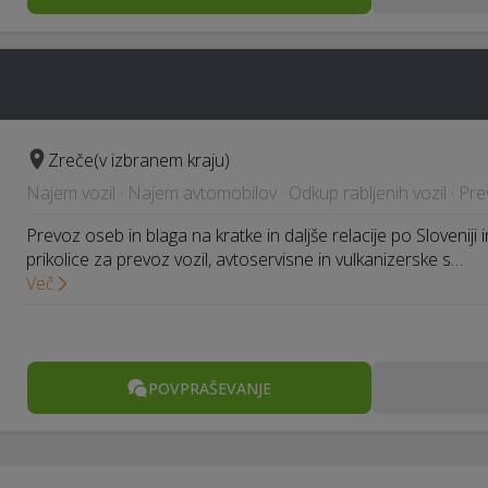
Zreče
(v izbranem kraju)
Najem vozil · Najem avtomobilov · Odkup rabljenih vozil · Pr
Prevoz oseb in blaga na kratke in daljše relacije po Sloveniji i
prikolice za prevoz vozil, avtoservisne in vulkanizerske s…
Več
POVPRAŠEVANJE