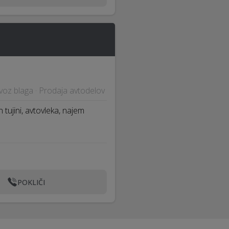
evoz blaga · Prodaja avtodelov
n tujini, avtovleka, najem
POKLIČI