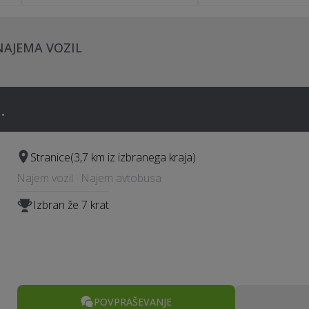
NAJEMA VOZIL
.
Stranice
(3,7 km iz izbranega kraja)
Najem vozil · Najem avtobusa
Izbran že 7 krat
POVPRAŠEVANJE