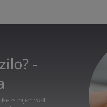
zilo? -
a
ike za najem vozil