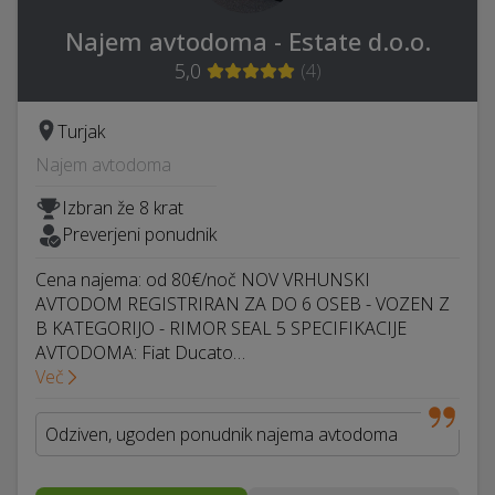
Najem avtodoma - Estate d.o.o.
5,0
(
4
)
Turjak
Najem avtodoma
Izbran že 8 krat
Preverjeni ponudnik
Cena najema: od 80€/noč NOV VRHUNSKI
AVTODOM REGISTRIRAN ZA DO 6 OSEB - VOZEN Z
B KATEGORIJO - RIMOR SEAL 5 SPECIFIKACIJE
AVTODOMA: Fiat Ducato…
Več
Odziven, ugoden ponudnik najema avtodoma