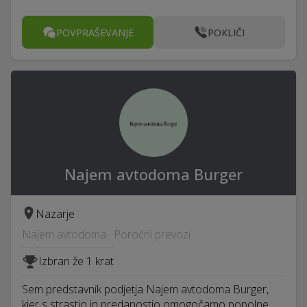
POVPRAŠEVANJE
POKLIČI
Najem avtodoma Burger
Nazarje
Najem avtodoma · Poročni prevozi
Izbran že 1 krat
Sem predstavnik podjetja Najem avtodoma Burger,
kjer s strastjo in predanostjo omogočamo popolne