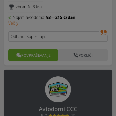
Izbran že 3 krat
Najem avtodoma:
93—215 €/dan
Več
Odlicno. Super fajn.
POVPRAŠEVANJE
POKLIČI
Avtodomi CCC
5,0
(
3
)