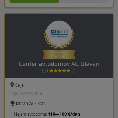
Center avtodomov AC Glavan
5,0
(
2
)
Celje
Najem avtodoma
Izbran že 7 krat
Najem avtodoma:
110—160 €/dan