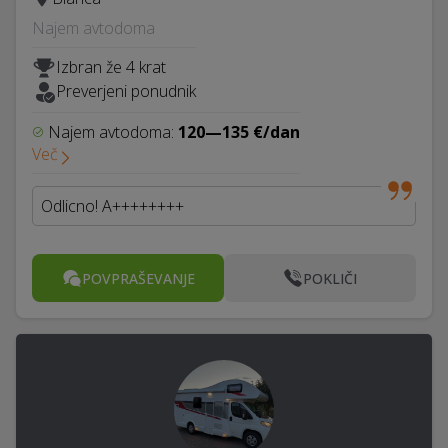
Najem avtodoma
Izbran že 4 krat
Preverjeni ponudnik
Najem avtodoma:
120—135 €/dan
Več
Odlicno! A++++++++
POVPRAŠEVANJE
POKLIČI