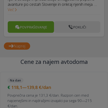
avanture po cestah Slovenije in onkraj njenih meja. …
Več
POVPRAŠEVANJE
POKLIČI
Naprej
Cene za najem avtodoma
Na dan
118,1—139,8
€/dan
Povprečna cena je 131,3 €/dan. Razpon cen med
najcenejšimi in najdražjimi izvajalci pa sega 90—215
€/dan.