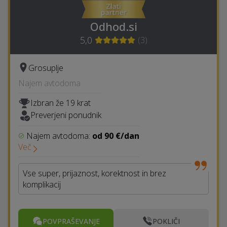
Odhod.si
5,0
(
3
)
Grosuplje
Najem avtodoma
Izbran že 19 krat
Preverjeni ponudnik
Najem avtodoma:
od 90 €/dan
Več
Vse super, prijaznost, korektnost in brez
komplikacij
POVPRAŠEVANJE
POKLIČI