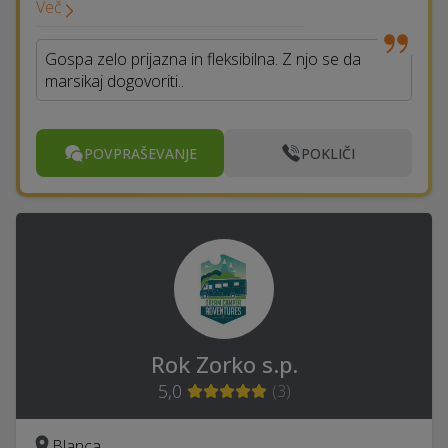
Več
Gospa zelo prijazna in fleksibilna. Z njo se da
marsikaj dogovoriti..
POVPRAŠEVANJE
POKLIČI
Rok Zorko s.p.
5,0
(
3
)
Blanca