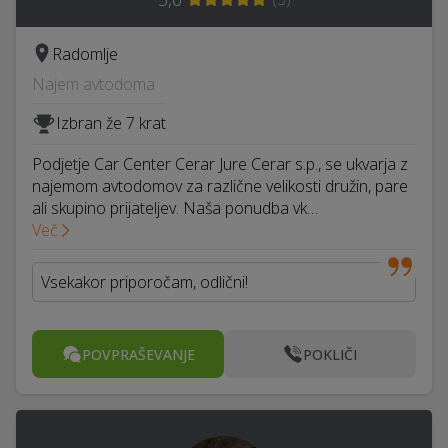
Radomlje
Najem avtodoma
Izbran že 7 krat
Podjetje Car Center Cerar Jure Cerar s.p., se ukvarja z
najemom avtodomov za različne velikosti družin, pare
ali skupino prijateljev. Naša ponudba vk…
Več
Vsekakor priporočam, odlični!
POVPRAŠEVANJE
POKLIČI