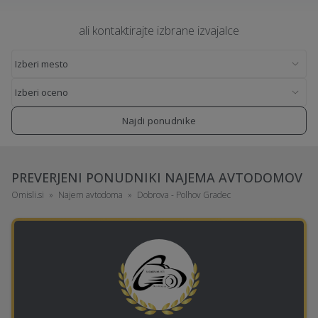
ali kontaktirajte izbrane izvajalce
Najdi ponudnike
PREVERJENI PONUDNIKI NAJEMA AVTODOMOV
Omisli.si
Najem avtodoma
Dobrova - Polhov Gradec