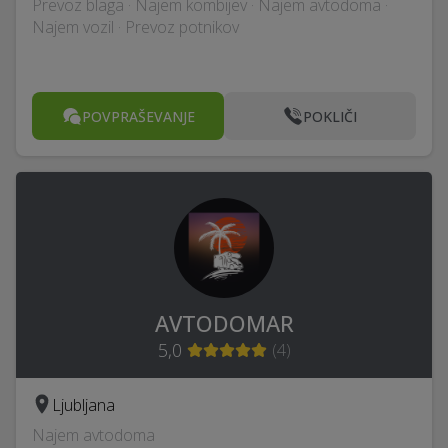
Prevoz blaga · Najem kombijev · Najem avtodoma ·
Najem vozil · Prevoz potnikov
POVPRAŠEVANJE
POKLIČI
AVTODOMAR
5,0
(
4
)
Ljubljana
Najem avtodoma