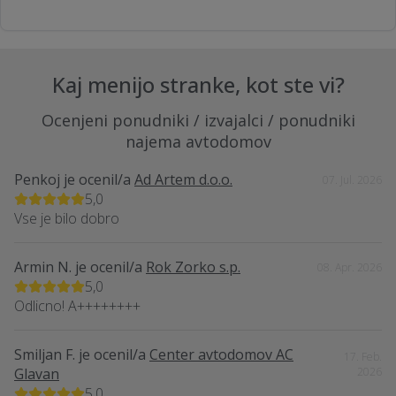
Kaj menijo stranke, kot ste vi?
Ocenjeni ponudniki / izvajalci / ponudniki
najema avtodomov
Penkoj
je ocenil/a
Ad Artem d.o.o.
07. Jul. 2026
5,0
Vse je bilo dobro
Armin N.
je ocenil/a
Rok Zorko s.p.
08. Apr. 2026
5,0
Odlicno! A++++++++
Smiljan F.
je ocenil/a
Center avtodomov AC
17. Feb.
Glavan
2026
5,0