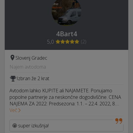
4Bart4
5,0
(
2
)
Slovenj Gradec
Najem avtodoma
Izbran že 2 krat
Avtodom lahko KUPITE ali NAJAMETE. Ponujamo
popolne partnerje za neskončne dogodivščine. CENA
NAJEMA ZA 2022: Predsezona: 1.1. – 22.4. 2022, 8.…
Več
🤩 super izkušnja!