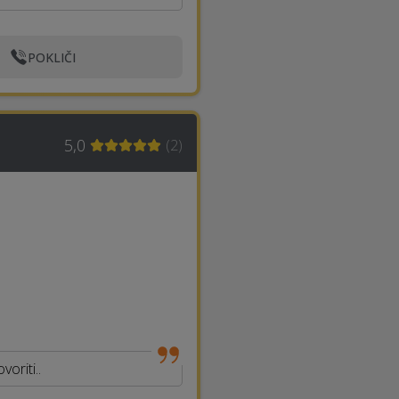
POKLIČI
5,0
(
2
)
oriti..