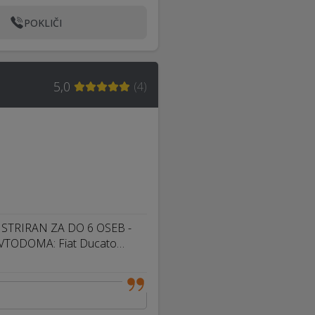
POKLIČI
5,0
(
4
)
STRIRAN ZA DO 6 OSEB -
AVTODOMA: Fiat Ducato…