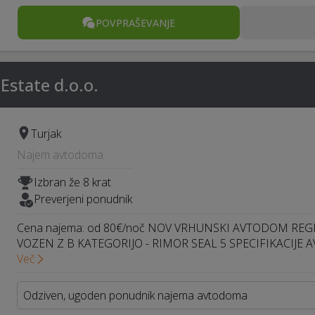
POVPRAŠEVANJE
Estate d.o.o.
Turjak
Najem avtodoma
Izbran že 8 krat
Preverjeni ponudnik
Cena najema: od 80€/noč NOV VRHUNSKI AVTODOM REGI
VOZEN Z B KATEGORIJO - RIMOR SEAL 5 SPECIFIKACIJE 
Več
Odziven, ugoden ponudnik najema avtodoma