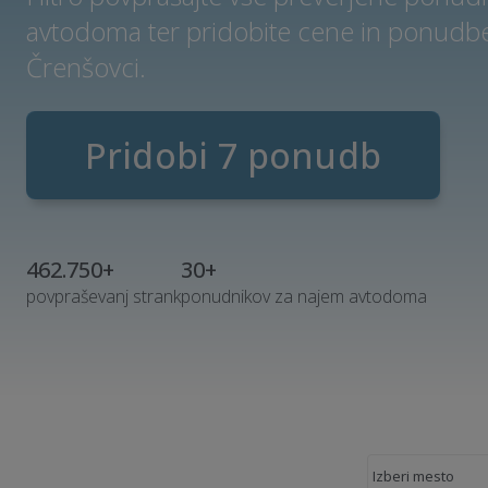
avtodoma ter pridobite cene in ponudb
Črenšovci.
Pridobi 7 ponudb
462.750+
30+
povpraševanj strank
ponudnikov za najem avtodoma