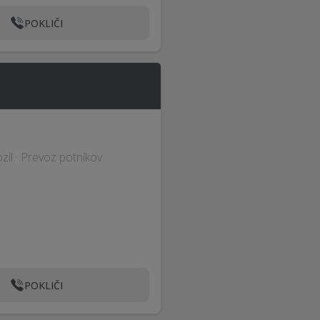
POKLIČI
il · Prevoz potnikov
POKLIČI