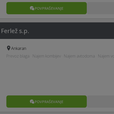
POVPRAŠEVANJE
Ferlež s.p.
Ankaran
Prevoz blaga · Najem kombijev · Najem avtodoma · Najem voz
POVPRAŠEVANJE