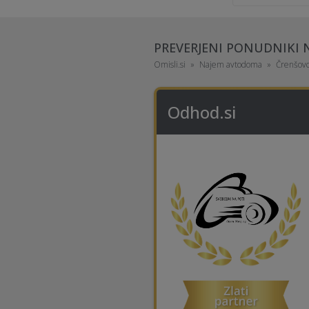
PREVERJENI PONUDNIKI
Omisli.si
Najem avtodoma
Črenšovc
Odhod.si