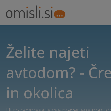
Želite najeti
avtodom? - Čr
in okolica
Hitro povprašajte vse preverjene ponud