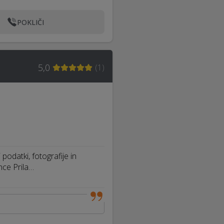
POKLIČI
5,0
(
1
)
odatki, fotografije in
ce Prila…