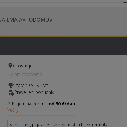
 NAJEMA AVTODOMOV
i
Grosuplje
Najem avtodoma
Izbran že 19 krat
Preverjeni ponudnik
Najem avtodoma:
od 90 €/dan
Več
Vse super, prijaznost, korektnost in brez komplikacij