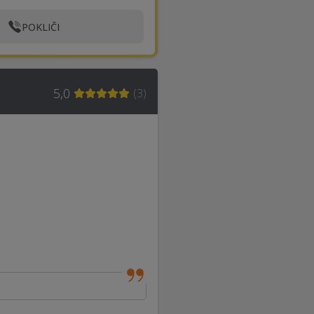
POKLIČI
5,0
(
3
)