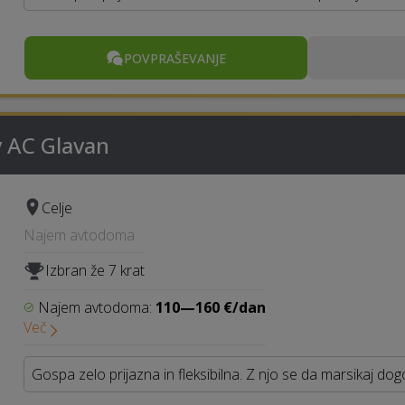
POVPRAŠEVANJE
 AC Glavan
Celje
Najem avtodoma
Izbran že 7 krat
Najem avtodoma:
110—160 €/dan
Več
Gospa zelo prijazna in fleksibilna. Z njo se da marsikaj dogov