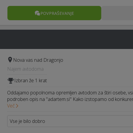
POVPRAŠEVANJE
Nova vas nad Dragonjo
Najem avtodoma
Izbran že 1 krat
Oddajamo popolnoma opremljen avtodom za štiri osebe, vsi p
podroben opis na "adartem.si" Kako izstopamo od konkuren
Več
Vse je bilo dobro