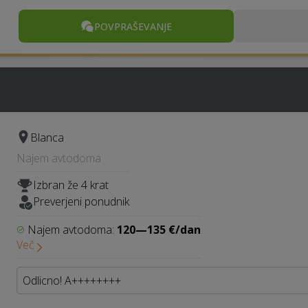
POVPRAŠEVANJE
Blanca
Najem avtodoma
Izbran že 4 krat
Preverjeni ponudnik
Najem avtodoma:
120—135 €/dan
Več
Odlicno! A++++++++