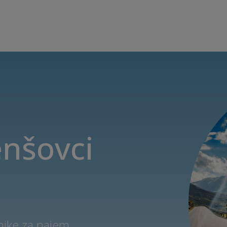
enšovci
nike za najem