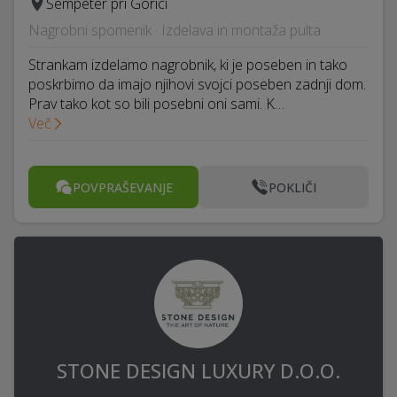
Šempeter pri Gorici
Nagrobni spomenik · Izdelava in montaža pulta
Strankam izdelamo nagrobnik, ki je poseben in tako
poskrbimo da imajo njihovi svojci poseben zadnji dom.
Prav tako kot so bili posebni oni sami. K…
Več
POVPRAŠEVANJE
POKLIČI
STONE DESIGN LUXURY D.O.O.