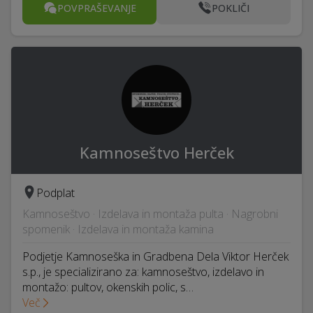
POVPRAŠEVANJE
POKLIČI
Kamnoseštvo Herček
Podplat
Kamnoseštvo · Izdelava in montaža pulta · Nagrobni
spomenik · Izdelava in montaža kamina
Podjetje Kamnoseška in Gradbena Dela Viktor Herček
s.p., je specializirano za: kamnoseštvo, izdelavo in
montažo: pultov, okenskih polic, s…
Več