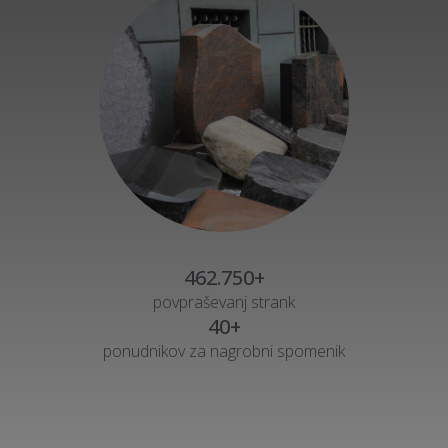
462.750+
povpraševanj strank
40+
ponudnikov za nagrobni spomenik