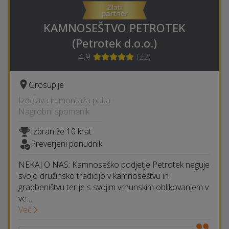
KAMNOSEŠTVO PETROTEK
(Petrotek d.o.o.)
4,9
(
22
)
Grosuplje
Izdelava in montaža pulta ·
Nagrobni spomenik
Izbran že 10 krat
Preverjeni ponudnik
NEKAJ O NAS: Kamnoseško podjetje Petrotek neguje
svojo družinsko tradicijo v kamnoseštvu in
gradbeništvu ter je s svojim vrhunskim oblikovanjem v
ve…
Več