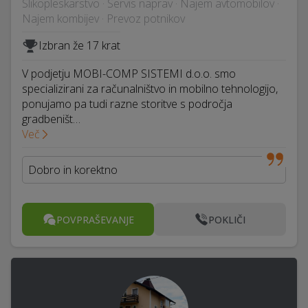
Slikopleskarstvo · Servis naprav · Najem avtomobilov ·
Najem kombijev · Prevoz potnikov
Izbran že 17 krat
V podjetju MOBI-COMP SISTEMI d.o.o. smo
specializirani za računalništvo in mobilno tehnologijo,
ponujamo pa tudi razne storitve s področja
gradbeništ…
Več
Dobro in korektno
POVPRAŠEVANJE
POKLIČI