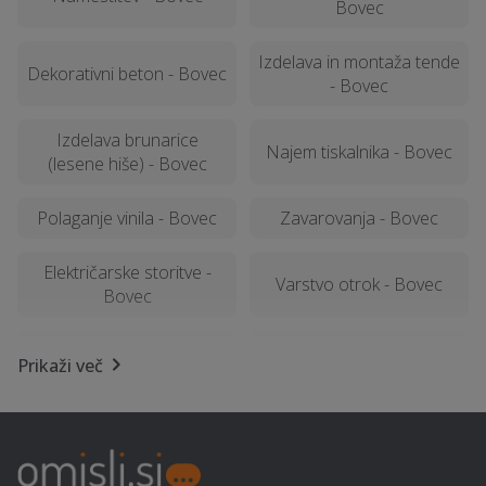
Bovec
Izdelava in montaža tende
Dekorativni beton - Bovec
- Bovec
Izdelava brunarice
Najem tiskalnika - Bovec
(lesene hiše) - Bovec
Polaganje vinila - Bovec
Zavarovanja - Bovec
Električarske storitve -
Varstvo otrok - Bovec
Bovec
Računalništvo in IT
Izterjava dolga - Bovec
Prikaži več
storitve - Bovec
Šiviljstvo, krojaštvo in
SEO optimizacija spletnih
vezenje - Bovec
strani - Bovec