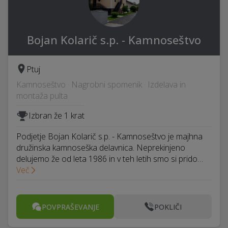
Bojan Kolarič s.p. - Kamnoseštvo
Ptuj
Kamnoseštvo · Nagrobni spomenik · Izdelava in
montaža pulta
Izbran že 1 krat
Podjetje Bojan Kolarič s.p. - Kamnoseštvo je majhna
družinska kamnoseška delavnica. Neprekinjeno
delujemo že od leta 1986 in v teh letih smo si prido…
Več
POVPRAŠEVANJE
POKLIČI