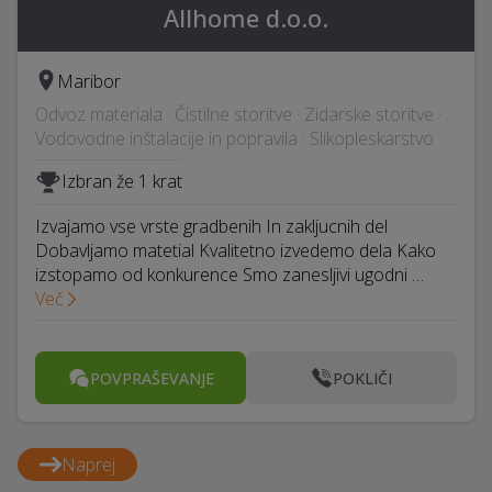
Allhome d.o.o.
Maribor
Odvoz materiala · Čistilne storitve · Zidarske storitve ·
Vodovodne inštalacije in popravila · Slikopleskarstvo
Izbran že 1 krat
Izvajamo vse vrste gradbenih In zakljucnih del
Dobavljamo matetial Kvalitetno izvedemo dela Kako
izstopamo od konkurence Smo zanesljivi ugodni …
Več
POVPRAŠEVANJE
POKLIČI
Naprej