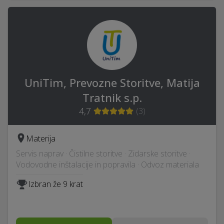
UniTim, Prevozne Storitve, Matija
Tratnik s.p.
4,7
(
3
)
Materija
Servis naprav · Čistilne storitve · Zidarske storitve ·
Vodovodne inštalacije in popravila · Odvoz materiala
Izbran že 9 krat