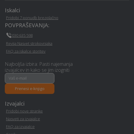
Razrez cistern in čiščenje
Iskalci
Glasbena šola - Bovec
- Bovec
Pridobi 7 ponudb brezplačno
POVPRAŠEVANJA:
Avto storitve in oprema -
Odvoz materiala - Bovec
030 635 598
Bovec
Revija Nasvet strokovnjaka
FAQ za iskalce storitev
Ortodontija - Bovec
Potujoči bar - Bovec
Najboljša izbira: Pasti najemanja
Avtoservis - Bovec
Montaža knaufa - Bovec
izvajalcev in kako se jim izogniti
Deratizacija, dezinsekcija
Najem mobilnega WC-ja -
in dezinfekcija - Bovec
Bovec
Prenesi e-knjigo
Izvajalci
Prevoz pokojnikov -
Restavriranje pohištva -
Bovec
Bovec
Pridobi nove stranke
Nasveti za izvajalce
Obdelava kovin in
FAQ za izvajalce
Ogrevanje - Bovec
ključavničarstvo - Bovec