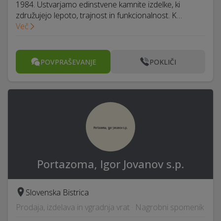
1984. Ustvarjamo edinstvene kamnite izdelke, ki
združujejo lepoto, trajnost in funkcionalnost. K…
Več
POVPRAŠEVANJE
POKLIČI
Portazoma, Igor Jovanov s.p.
Slovenska Bistrica
Prodaja, izdelava in vgradnja vrat · Nagrobni spomenik