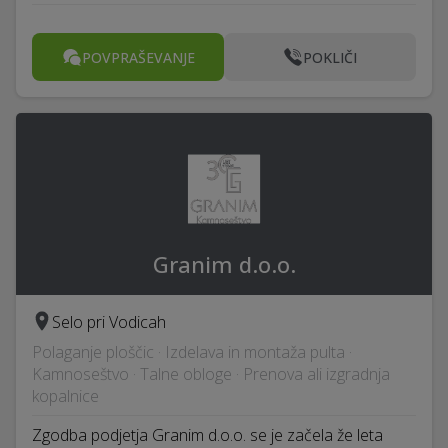
POVPRAŠEVANJE
POKLIČI
Granim d.o.o.
Selo pri Vodicah
Polaganje ploščic · Izdelava in montaža pulta ·
Kamnoseštvo · Talne obloge · Prenova ali izgradnja
kopalnice
Zgodba podjetja Granim d.o.o. se je začela že leta