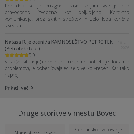
Ponudnik se je prilagodil našim željam, vse je bilo
pravočasno izvedeno kot obljubljeno. Korektna
komunikacija, brez skritih stroškov in zelo lepa končna
izvedba.
Natasa R.
je ocenil/a
KAMNOSEŠTVO PETROTEK
26. Jan.
(Petrotek d.o.o.)
2026
5,0
V takšni situaciji (ko resnično nihče ne potrebuje dodatnih
problemov), je dober izvajalec zelo veliko vreden. Kar tako
naprej!
Prikaži več
Druge storitve v mestu Bovec
Prehransko svetovanje -
Namestitev - Bovec