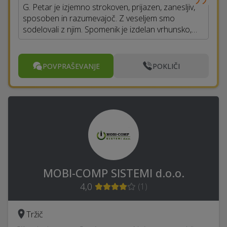
G. Petar je izjemno strokoven, prijazen, zanesljiv,
sposoben in razumevajoč. Z veseljem smo
sodelovali z njim. Spomenik je izdelan vrhunsko,…
POVPRAŠEVANJE
POKLIČI
MOBI-COMP SISTEMI d.o.o.
4,0
(
1
)
Tržič