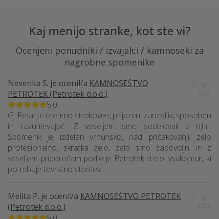
Kaj menijo stranke, kot ste vi?
Ocenjeni ponudniki / izvajalci / kamnoseki za
nagrobne spomenike
Nevenka S.
je ocenil/a
KAMNOSEŠTVO
23. Apr.
PETROTEK (Petrotek d.o.o.)
2026
5,0
G. Petar je izjemno strokoven, prijazen, zanesljiv, sposoben
in razumevajoč. Z veseljem smo sodelovali z njim.
Spomenik je izdelan vrhunsko, nad pričakovanji, zelo
profesionalno, skratka zelo, zelo smo zadovoljni in z
veseljem priporočam podjetje Petrotek d.o.o. vsakomur, ki
potrebuje tovrstno storitev.
Melita P.
je ocenil/a
KAMNOSEŠTVO PETROTEK
21. Apr.
(Petrotek d.o.o.)
2026
5,0