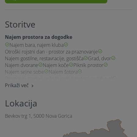
Storitve
Najem prostora za dogodke
Najem bara, najem kluba
Otroški rojstni dan - prostor za praznovanje
Najem gostilne, restavracije, gostišča
Grad, dvor
Najem dvorane
Najem koče
Piknik prostor
Najem sejne sobe
Najem šotora
Prostor za praznovanje (najem prostora za zabavo)
Igralnica
Prikaži več
Catering hrane in pijače
Fingerfood
Bife - samopostrežno
Banket - s strežbo
Lokacija
Food truck
Showcooking - Priprava pred gosti
Samo pijača
Vegetarijansko / vegansko
Bevkov trg 1, 5000 Nova Gorica
Pogostitev za dogodke ali zabave
Rojstni dan, Abraham, zabava za 40. rojstni dan (zasebna