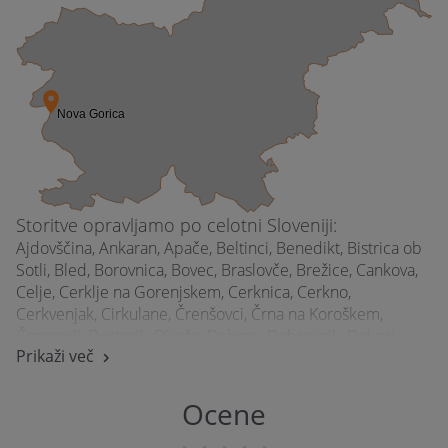
zabava)
Poroka
Veselica, koncert (javna zabava)
Poslovni dogodek ali zabava
Tiskovna konferenca
Tečaj, izobraževanje, delavnica, seminar
Storitve opravljamo po celotni Sloveniji:
Ajdovščina, Ankaran, Apače, Beltinci, Benedikt, Bistrica ob
Sotli, Bled, Borovnica, Bovec, Braslovče, Brežice, Cankova,
Celje, Cerklje na Gorenjskem, Cerknica, Cerkno,
Cerkvenjak, Cirkulane, Črenšovci, Črna na Koroškem,
Črnomelj, Destrnik, Divača, Dobrna, Dobrovnik, Dol pri
Prikaži več
Ljubljani, Dolenjske Toplice, Domžale, Dornava, Dravograd,
Gorišnica, Gornja Radgona, Gornji Grad, Grad, Grosuplje,
Hodoš, Horjul, Hrastnik, Idrija, Ig, Ilirska Bistrica, Ivančna
Ocene
Gorica, Izola, Jesenice, Juršinci, Kamnik, Kidričevo, Kobarid,
Kobilje, Komen, Komenda, Koper, Kostanjevica na Krki,