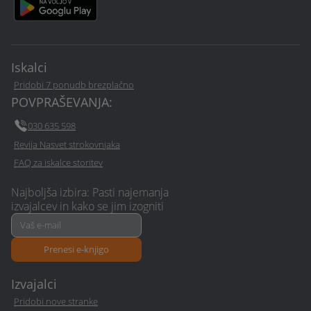
Iskalci
Pridobi 7 ponudb brezplačno
POVPRAŠEVANJA:
030 635 598
Revija Nasvet strokovnjaka
FAQ za iskalce storitev
Najboljša izbira: Pasti najemanja
izvajalcev in kako se jim izogniti
Prenesi e-knjigo
Izvajalci
Pridobi nove stranke