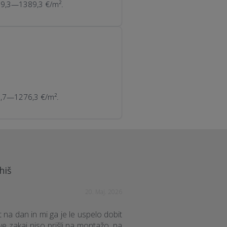
209,3—1389,3 €/m².
16,7—1276,3 €/m².
hiš
20. Maj. 2026
 na dan in mi ga je le uspelo dobit
 ve zakaj niso prišli na montažo, pa