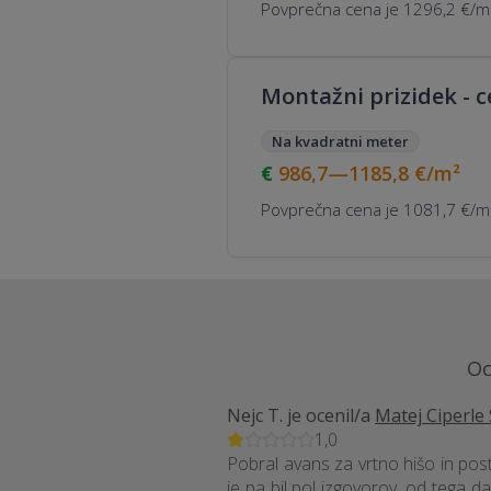
Povprečna cena je 1296,2 €/m²
Montažni prizidek - 
Na kvadratni meter
986,7—1185,8
€/m²
Povprečna cena je 1081,7 €/m²
Oc
Nejc T.
je ocenil/a
Matej Ciperle 
1,0
Pobral avans za vrtno hišo in post
je pa bil pol izgovorov, od tega da