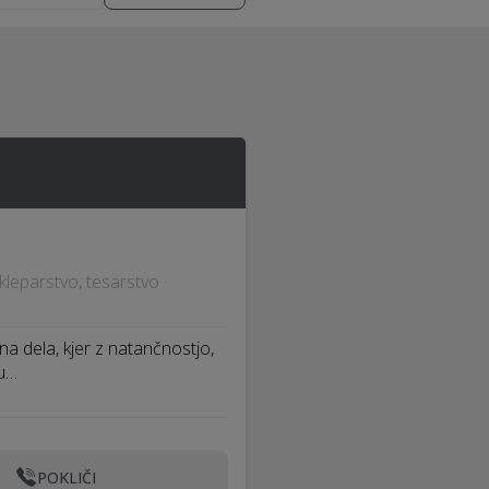
 kleparstvo, tesarstvo ·
na dela, kjer z natančnostjo,
 u…
POKLIČI