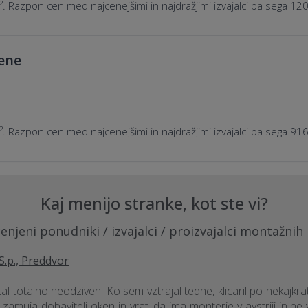
. Razpon cen med najcenejšimi in najdražjimi izvajalci pa sega 1
cene
. Razpon cen med najcenejšimi in najdražjimi izvajalci pa sega 9
Kaj menijo stranke, kot ste vi?
enjeni ponudniki / izvajalci / proizvajalci montažnih 
S.p., Preddvor
al totalno neodziven. Ko sem vztrajal tedne, klicaril po nekajkrat
 zamuja dobavitelj oken in vrat, da ima monterje v avstriji in ne