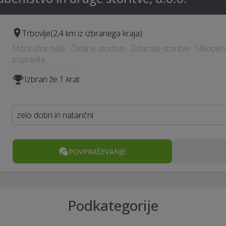
Trbovlje
(2,4 km iz izbranega kraja)
Montažne hiše · Čistilne storitve · Zidarske storitve · Slikoples
popravila
Izbran že 1 krat
zelo dobri in natančni
POVPRAŠEVANJE
Podkategorije