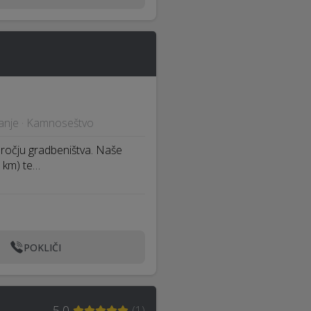
iranje · Kamnoseštvo
dročju gradbeništva. Naše
 km) te…
POKLIČI
5,0
(
1
)