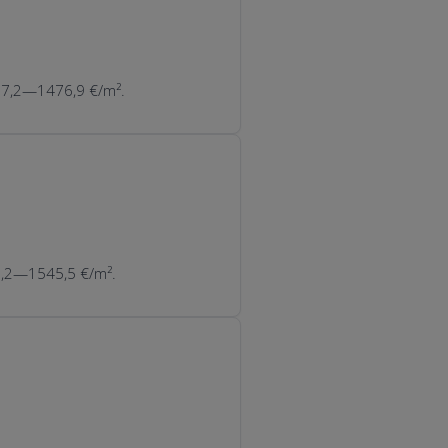
117,2—1476,9 €/m².
28,2—1545,5 €/m².