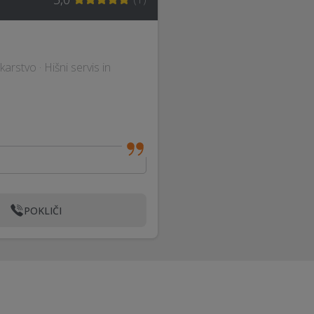
karstvo · Hišni servis in
POKLIČI