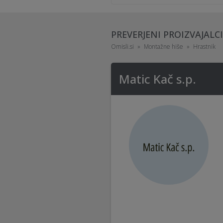
PREVERJENI PROIZVAJAL
Omisli.si
Montažne hiše
Hrastnik
Matic Kač s.p.