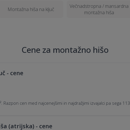
Večnadstropna / mansardna
Montažna hiša na ključ
montažna hiša
Cene za montažno hišo
č - cene
. Razpon cen med najcenejšimi in najdražjimi izvajalci pa sega 1
a (atrijska) - cene