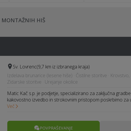
CI MONTAŽNIH HIŠ
Sv. Lovrenc
(9,7 km iz izbranega kraja)
Izdelava brunarice (lesene hiše) · Čistilne storitve · Krovstvo,
Zidarske storitve · Urejanje okolice
Matic Kač s.p. je podjetje, specializirano za zaključna gradbe
kakovostno izvedbo in strokovnim pristopom poskrbimo za
Več
POVPRAŠEVANJE