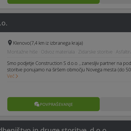
.o.
Klenovo
(7,4 km iz izbranega kraja)
Montažne hiše · Odvoz materiala · Zidarske storitve · Asfalt
Smo podjetje Construction S d.o.o. , zanesljiv partner na po
storitve ponujamo na širšem območju Novega mesta (do 50
Več
POVPRAŠEVANJE
eništvo in druge storitve, d.o.o.