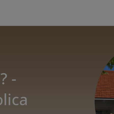
? -
lica