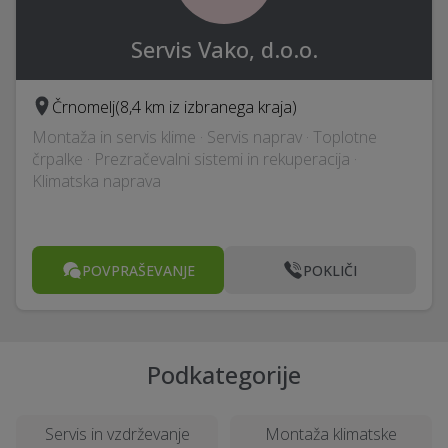
Servis Vako, d.o.o.
Črnomelj
(8,4 km iz izbranega kraja)
Montaža in servis klime · Servis naprav · Toplotne
črpalke · Prezračevalni sistemi in rekuperacija ·
Klimatska naprava
POVPRAŠEVANJE
POKLIČI
Podkategorije
Servis in vzdrževanje
Montaža klimatske