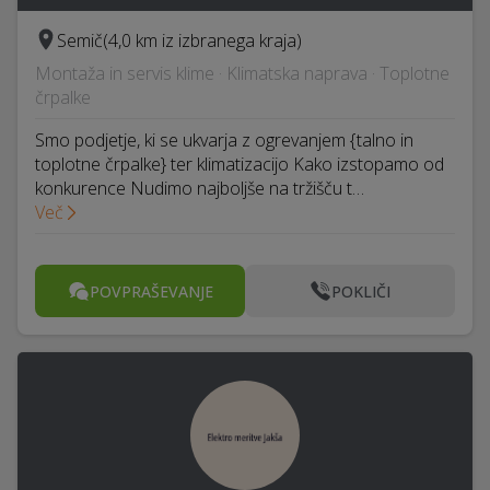
Semič
(4,0 km iz izbranega kraja)
Montaža in servis klime · Klimatska naprava · Toplotne
črpalke
Smo podjetje, ki se ukvarja z ogrevanjem {talno in
toplotne črpalke} ter klimatizacijo Kako izstopamo od
konkurence Nudimo najboljše na tržišču t…
Več
POVPRAŠEVANJE
POKLIČI