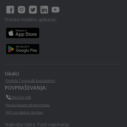
Polaganje tlakovcev -
Snemanje poroke - Semic
Semic
Prenesi mobilno aplikacijo
Nezgodno zavarovanje -
Ozvočenje in razsvetljava
Semic
prireditev - Semic
Vedeževanje - Semic
Elektro meritve - Semic
Virtualna in obogatena
resničnost (VR - AR) -
Table in napisi - Semic
Semic
Iskalci
Pridobi 7 ponudb brezplačno
Ogrevanje z IR paneli -
Razvoj in programiranje -
POVPRAŠEVANJA:
Semic
Semic
030 635 598
Revija Nasvet strokovnjaka
Organizacija dogodkov -
Senčila - Semic
FAQ za iskalce storitev
Semic
Najboljša izbira: Pasti najemanja