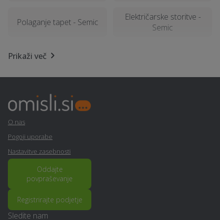
Električarske storitve -
Polaganje tapet - Semic
Semic
Izdelava ali prenova
Prikaži več
Geomehanika - Semic
fasade - Semic
Kamnolom, peskokop -
Najem tiskalnika - Semic
Semic
O nas
Šiviljstvo, krojaštvo in
Kemična čistilnica,
vezenje - Semic
pralnica - Semic
Pogoji uporabe
Nastavitve zasebnosti
Nagrobni spomenik -
Stenske obloge - Semic
Semic
Oddajte
povpraševanje
Prodaja, izdelava in
Popravilo strojev in
Registrirajte podjetje
vgradnja vrat - Semic
mehanizacije - Semic
Sledite nam