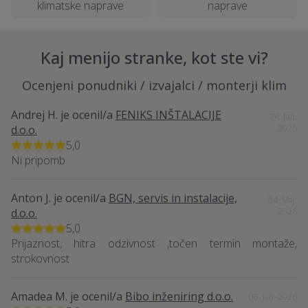
klimatske naprave
naprave
Kaj menijo stranke, kot ste vi?
Ocenjeni ponudniki / izvajalci / monterji klim
Andrej H.
je ocenil/a
FENIKS INŠTALACIJE
24. Jun.
d.o.o.
2026
5,0
Ni pripomb
Anton J.
je ocenil/a
BGN, servis in instalacije,
04. Maj.
d.o.o.
2026
5,0
Prijaznost, hitra odzivnost ,točen termin montaže,
strokovnost
Amadea M.
je ocenil/a
Bibo inženiring d.o.o.
08. Jan. 2026