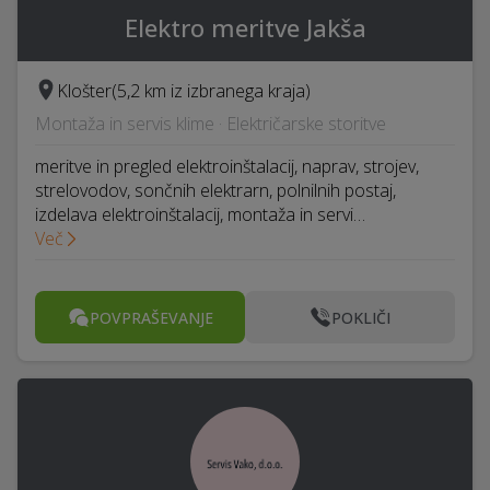
Elektro meritve Jakša
Klošter
(5,2 km iz izbranega kraja)
Montaža in servis klime · Električarske storitve
meritve in pregled elektroinštalacij, naprav, strojev,
strelovodov, sončnih elektrarn, polnilnih postaj,
izdelava elektroinštalacij, montaža in servi…
Več
POVPRAŠEVANJE
POKLIČI