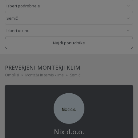
Najdi ponudnike
PREVERJENI MONTERJI KLIM
Omisli.si
Montaža in servis klime
Semič
Nix d.o.o.