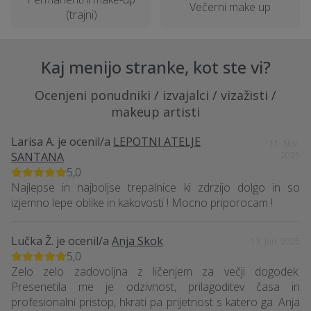
Večerni make up
(trajni)
Kaj menijo stranke, kot ste vi?
Ocenjeni ponudniki / izvajalci / vizažisti /
makeup artisti
Larisa A.
je ocenil/a
LEPOTNI ATELJE
11. Nov.
SANTANA
2025
5,0
Najlepse in najboljse trepalnice ki zdrzijo dolgo in so
izjemno lepe oblike in kakovosti ! Mocno priporocam !
Lučka Ž.
je ocenil/a
Anja Skok
13. Jun. 2025
5,0
Zelo zelo zadovoljna z ličenjem za večji dogodek.
Presenetila me je odzivnost, prilagoditev časa in
profesionalni pristop, hkrati pa prijetnost s katero ga. Anja