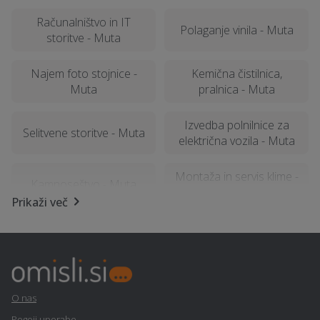
Računalništvo in IT
Polaganje vinila - Muta
storitve - Muta
Najem foto stojnice -
Kemična čistilnica,
Muta
pralnica - Muta
Izvedba polnilnice za
Selitvene storitve - Muta
električna vozila - Muta
Montaža in servis klime -
Kamnoseštvo - Muta
Muta
Prikaži več
Šiviljstvo, krojaštvo in
Ultrazvok - Muta
vezenje - Muta
Klimatska naprava - Muta
Snemanje poroke - Muta
O nas
Izgradnja sončne
Pogoji uporabe