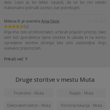
dela. Lepo je, ko lahko zaupaš, da se bo res nekdo
maksimalno potrudil za tisto, kar potrebuješ.
Milena R.
je ocenil/a
Anja Skok
18. Maj. 2025
5,0
Anja ima zelo profesionalen, a hkrati prijazen pristop, tako
sem kot uporabnica njene storitve le uživala in na koncu
opravljene storitve (ličenja) bila zelo zadovoljna. Anjo
vsekakor priporočam.
Prikaži več
Druge storitve v mestu Muta
Frizerstvo - Muta
Razpis - Muta
Dekorativni beton - Muta
Poročna lokacija - Muta