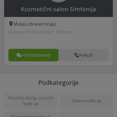
Kozmetični salon Simfonija
Muta
(v izbranem kraju)
Makeup storitve (ličenje) · Wellness
POVPRAŠEVANJE
POKLIČI
Podkategorije
Poročno ličenje, poročni
Dnevni make up
make up
Permanentni make-up