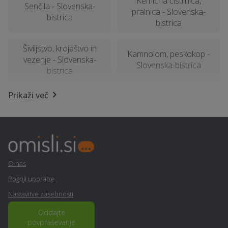
Kemična čistilnica,
Senčila - Slovenska-
pralnica - Slovenska-
bistrica
bistrica
Šiviljstvo, krojaštvo in
Kamnolom, peskokop -
vezenje - Slovenska-
Slovenska-bistrica
bistrica
Prikaži več
Računalništvo in IT
Rastlinjak - Slovenska-
storitve - Slovenska-
bistrica
bistrica
Table in napisi -
Razpis - Slovenska-
Slovenska-bistrica
bistrica
O nas
Pogoji uporabe
Izdelava in montaža
Ograje - Slovenska-
kamina - Slovenska-
Nastavitve zasebnosti
bistrica
bistrica
Oddajte
povpraševanje