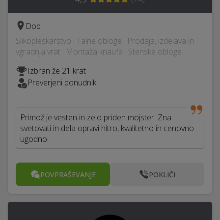
Dob
Slikopleskarstvo · Talne obloge · Prodaja, izdelava in
vgradnja vrat · Montaža knaufa · Stenske obloge
Izbran že 21 krat
Preverjeni ponudnik
Primož je vesten in zelo priden mojster. Zna
svetovati in dela opravi hitro, kvalitetno in cenovno
ugodno.
POVPRAŠEVANJE
POKLIČI