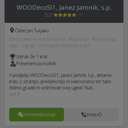
WOODecoSI1, Janez Jamnik, s.p.
5,0
(
7
)
Četež pri Turjaku
Servis oken in vrat ter senčil · Mizarstvo · Razrez lesa,
žaga · Ograje · Izdelava in montaža pulta
Izbran že 1 krat
Preverjeni ponudnik
V podjetju WOODecoSI1, Janez Jamnik, s.p., delamo
trdo, s strastjo, predanostjo in kakovostno ter tako
želimo graditi in vzdrževati svoj ​​ugled. Naš…
Več
POVPRAŠEVANJE
POKLIČI