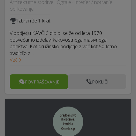
Arhitekturne storitve · Ograje · Interier / notranje
oblikovanje
Izbran že 1 krat
V podjetju KAVČIČ d.o.o. se že od leta 1970
posvečamo izdelavi kakovostnega masivnega
pohištva. Kot družinsko podjetje z več kot 50-letno
tradicijo z…
Več
POVPRAŠEVANJE
POKLIČI