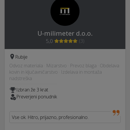
U-milimeter d.o.o.
5,0
(
3
)
Rubije
Odvoz materiala · Mizarstvo · Prevoz blaga · Obdelava
kovin in ključavničarstvo · Izdelava in montaža
nadstreška
Izbran že 3 krat
Preverjeni ponudnik
Vse ok. Hitro, prijazno, profesionalno.