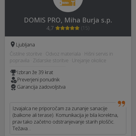
DOMIS PRO, Miha Burja s.p.
4,7
(
15
)
Ljubljana
Čistilne storitve · Odvoz materiala · Hišni servis in
popravila · Zidarske storitve · Urejanje okolice
Izbran že 39 krat
Preverjeni ponudnik
Garancija zadovoljstva
Izvajalca ne priporočam za zunanje sanacije
(balkone ali terase). Komunikacija je bila korektna,
prav tako začetno odstranjevanje starih ploščic.
Težava…