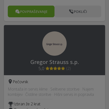
POVPRAŠEVANJE
POKLIČI
Gregor Strauss s.p.
5,0
(
2
)
Pečovnik
Montaža in servis klime · Selitvene storitve · Najem
kombijev · Čistilne storitve · Hišni servis in popravila
Izbran že 2 krat