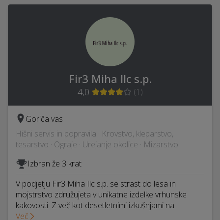
Fir3 Miha Ilc s.p.
4,0
(
1
)
Goriča vas
Hišni servis in popravila · Krovstvo, kleparstvo,
tesarstvo · Ograje · Urejanje okolice · Mizarstvo
Izbran že 3 krat
V podjetju Fir3 Miha Ilc s.p. se strast do lesa in
mojstrstvo združujeta v unikatne izdelke vrhunske
kakovosti. Z več kot desetletnimi izkušnjami na …
Več