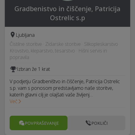
Gradbenistvo in čiščenje, Patricija
Ostrelic s.p
Ljubljana
Čistilne storitve · Zidarske storitve · Slikopleskarstvo ·
Krovstvo, kleparstvo, tesarstvo · Hišni servis in
popravila
Izbran že 1 krat
V podjetju Gradbeništvo in čiščenje, Patricija Ostrelic
s.p. vam s ponosom predstavljamo naše storitve,
katerih glavni cilj je olajšati vaše življenj…
Več
POVPRAŠEVANJE
POKLIČI