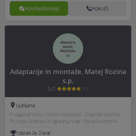
POVPRAŠEVANJE
POKLIČI
Adaptacije in montaže, Matej Rozina
s.p.
5,0
(
1
)
Ljubljana
Polaganje vinila · Odvoz materiala · Zidarske storitve ·
Prodaja, izdelava in vgradnja vrat · Slikopleskarstvo
Izbran že 3 krat