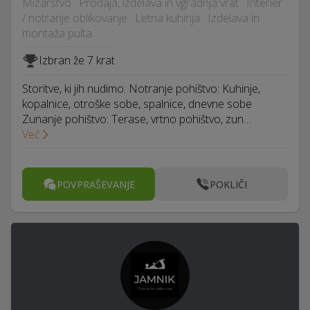
Mizarstvo · Prodaja, izdelava in vgradnja vrat · Interier
/ notranje oblikovanje · Letna kuhinja · Izdelava in
montaža pulta
Izbran že 7 krat
Storitve, ki jih nudimo: Notranje pohištvo: Kuhinje,
kopalnice, otroške sobe, spalnice, dnevne sobe
Zunanje pohištvo: Terase, vrtno pohištvo, zun…
Več
POVPRAŠEVANJE
POKLIČI