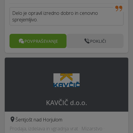
Delo je opravil izredno dobro in cenovno
sprejemljivo.
POVPRAŠEVANJE
POKLIČI
KAVČIČ d.o.o.
Šentjošt nad Horjulom
Prodaja, izdelava in vgradnja vrat · Mizarstvo ·