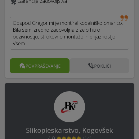
Garancija zadovoljstva
Gospod Gregor mi je montiral kopalniško omarico.
Bila sem izredno zadovoljna z zelo hitro
odzivnostjo, strokovno montažo in prijaznostjo.
Vsem…
POVPRAŠEVANJE
POKLIČI
Slikopleskarstvo, Kogovšek
4,9
(
14
)