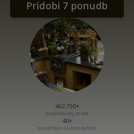
Pridobi 7 ponudb
462.750+
povpraševanj strank
40+
ponudnikov za letno kuhinjo