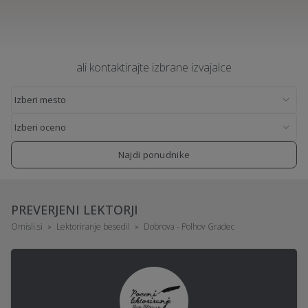
ali kontaktirajte izbrane izvajalce
Najdi ponudnike
PREVERJENI LEKTORJI
Omisli.si
Lektoriranje besedil
Dobrova - Polhov Gradec