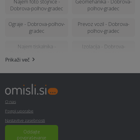
Najem foto stojnice -
Geomehanika - Dobrova-
Dobrova-polhov-gradec
polhov-gradec
Ograje - Dobrova-polhov-
Prevoz vozil - Dobrova-
gradec
polhov-gradec
Najem tiskalnika -
Izolacija - Dobrova-
Dobrova-polhov-gradec
polhov-gradec
Prikaži več
Kemična čistilnica,
Pogostitev za dogodke ali
pralnica - Dobrova-
zabave - Dobrova-polhov-
polhov-gradec
gradec
Montaža knaufa -
Gradnja hiše na ključ -
O nas
Dobrova-polhov-gradec
Dobrova-polhov-gradec
Pogoji uporabe
Nastavitve zasebnosti
Restavriranje pohištva -
Statika - Dobrova-polhov-
Dobrova-polhov-gradec
gradec
Oddajte
povpraševanje