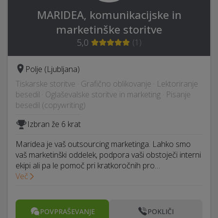
MARIDEA, komunikacijske in
marketinške storitve
5,0
(
1
)
Polje (Ljubljana)
Tiskarske storitve · Grafično oblikovanje · Lektoriranje
besedil · Oglaševalske storitve in marketing · Pisanje
besedil (copywriting)
Izbran že 6 krat
Maridea je vaš outsourcing marketinga. Lahko smo
vaš marketinški oddelek, podpora vaši obstoječi interni
ekipi ali pa le pomoč pri kratkoročnih pro…
Več
POVPRAŠEVANJE
POKLIČI