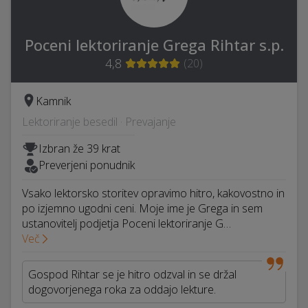
Poceni lektoriranje Grega Rihtar s.p.
4,8
(
20
)
Kamnik
Lektoriranje besedil · Prevajanje
Izbran že 39 krat
Preverjeni ponudnik
Vsako lektorsko storitev opravimo hitro, kakovostno in
po izjemno ugodni ceni. Moje ime je Grega in sem
ustanovitelj podjetja Poceni lektoriranje G…
Več
Gospod Rihtar se je hitro odzval in se držal
dogovorjenega roka za oddajo lekture.