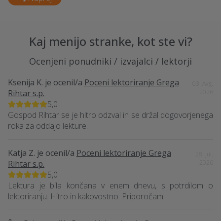
Kaj menijo stranke, kot ste vi?
Ocenjeni ponudniki / izvajalci / lektorji
Ksenija K.
je ocenil/a
Poceni lektoriranje Grega
03. Avg.
Rihtar s.p.
2026
5,0
Gospod Rihtar se je hitro odzval in se držal dogovorjenega
roka za oddajo lekture.
Katja Z.
je ocenil/a
Poceni lektoriranje Grega
28. Jul.
Rihtar s.p.
2026
5,0
Lektura je bila končana v enem dnevu, s potrdilom o
lektoriranju. Hitro in kakovostno. Priporočam.