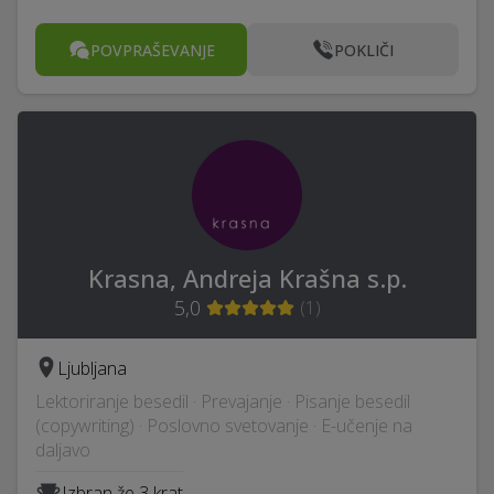
POVPRAŠEVANJE
POKLIČI
Krasna, Andreja Krašna s.p.
5,0
(
1
)
Ljubljana
Lektoriranje besedil · Prevajanje · Pisanje besedil
(copywriting) · Poslovno svetovanje · E-učenje na
daljavo
Izbran že 3 krat