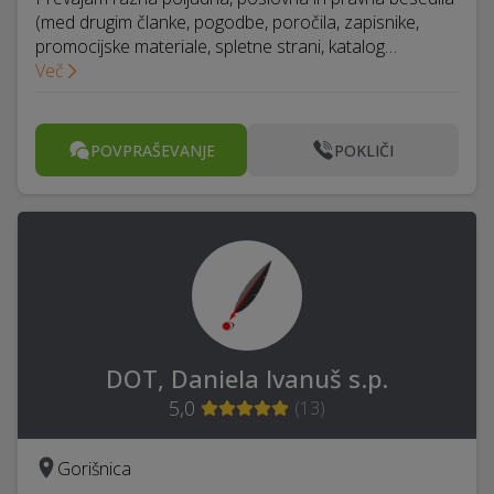
(med drugim članke, pogodbe, poročila, zapisnike,
promocijske materiale, spletne strani, katalog…
Več
POVPRAŠEVANJE
POKLIČI
DOT, Daniela Ivanuš s.p.
5,0
(
13
)
Gorišnica