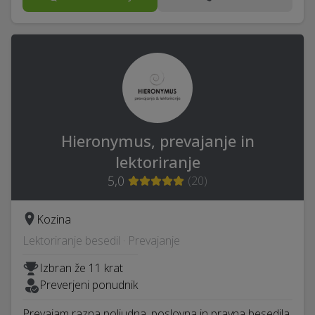
Hieronymus, prevajanje in
lektoriranje
5,0
(
20
)
Kozina
Lektoriranje besedil · Prevajanje
Izbran že 11 krat
Preverjeni ponudnik
Prevajam razna poljudna, poslovna in pravna besedila