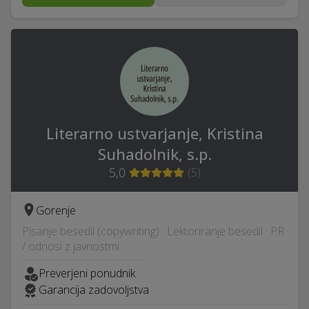
Literarno ustvarjanje, Kristina
Suhadolnik, s.p.
5,0
(
5
)
Gorenje
Pisanje besedil (copywriting) · Lektoriranje besedil · PR
/ odnosi z javnostmi
Preverjeni ponudnik
Garancija zadovoljstva