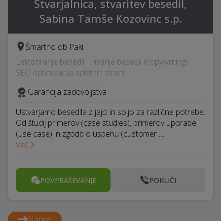
Stvarjalnica, stvaritev besedil,
Sabina Tamše Kozovinc s.p.
Šmartno ob Paki
Lektoriranje besedil · Pisanje besedil (copywriting) ·
SEO optimizacija spletnih strani
Garancija zadovoljstva
Ustvarjamo besedila z jajci in soljo za različne potrebe.
Od študij primerov (case studies), primerov uporabe
(use case) in zgodb o uspehu (customer …
Več
POVPRAŠEVANJE
POKLIČI
Naprej