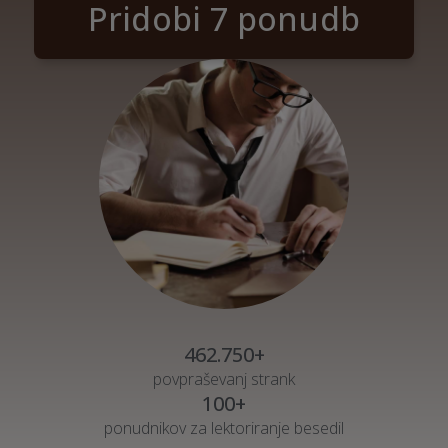
Pridobi 7 ponudb
462.750+
povpraševanj strank
100+
ponudnikov za lektoriranje besedil