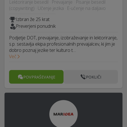
Lektoriranje besedil · Prevajanje · Pisanje besedil
(copywriting) · Učenje jezika · E-učenje na daljavo
Izbran že 25 krat
Preverjeni ponudnik
Podjetje DOT, prevajanje, izobraževanje in lektoriranje,
s.p. sestavlja ekipa profesionalnih prevajalcev, ki jim je
dobro poznaj jezike ter kulturo t…
Več
POVPRAŠEVANJE
POKLIČI