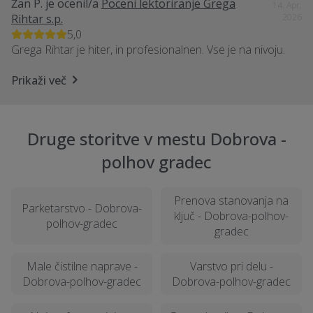
Žan P.
je ocenil/a
Poceni lektoriranje Grega
14. Apr.
Rihtar s.p.
2026
5,0
Grega Rihtar je hiter, in profesionalnen. Vse je na nivoju.
Prikaži več
Druge storitve v mestu Dobrova -
polhov gradec
Prenova stanovanja na
Parketarstvo - Dobrova-
ključ - Dobrova-polhov-
polhov-gradec
gradec
Male čistilne naprave -
Varstvo pri delu -
Dobrova-polhov-gradec
Dobrova-polhov-gradec