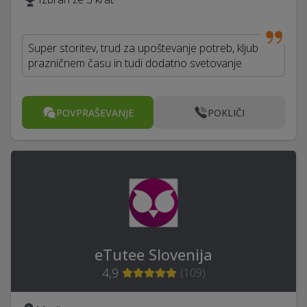
Super storitev, trud za upoštevanje potreb, kljub
prazničnem času in tudi dodatno svetovanje
POVPRAŠEVANJE
POKLIČI
eTutee Slovenija
4,9
(
109
)