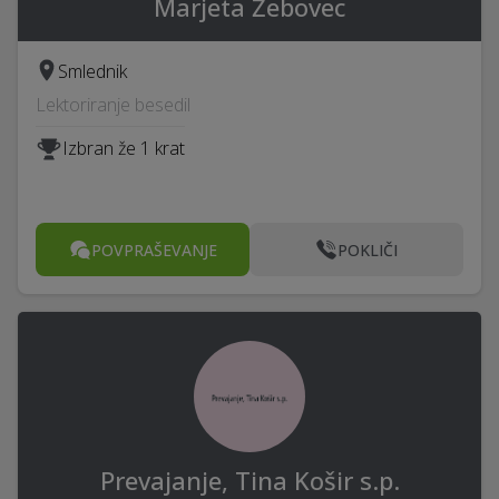
Marjeta Žebovec
Smlednik
Lektoriranje besedil
Izbran že 1 krat
POVPRAŠEVANJE
POKLIČI
Prevajanje, Tina Košir s.p.