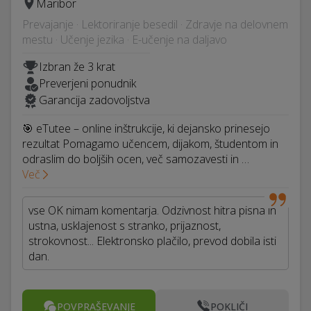
Maribor
Prevajanje · Lektoriranje besedil · Zdravje na delovnem
mestu · Učenje jezika · E-učenje na daljavo
Izbran že 3 krat
Preverjeni ponudnik
Garancija zadovoljstva
🎯 eTutee – online inštrukcije, ki dejansko prinesejo
rezultat Pomagamo učencem, dijakom, študentom in
odraslim do boljših ocen, več samozavesti in …
Več
vse OK nimam komentarja. Odzivnost hitra pisna in
ustna, usklajenost s stranko, prijaznost,
strokovnost... Elektronsko plačilo, prevod dobila isti
dan.
POVPRAŠEVANJE
POKLIČI