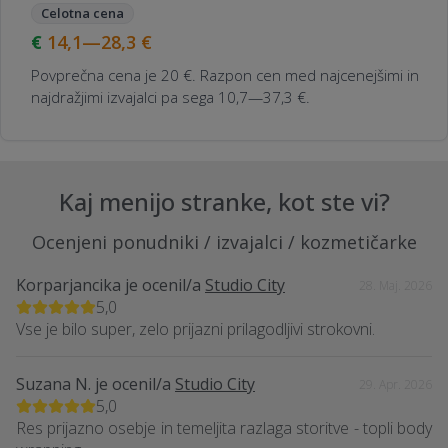
Celotna cena
14,1—28,3
€
Povprečna cena je 20 €. Razpon cen med najcenejšimi in
najdražjimi izvajalci pa sega 10,7—37,3 €.
Kaj menijo stranke, kot ste vi?
Ocenjeni ponudniki / izvajalci / kozmetičarke
Korparjancika
je ocenil/a
Studio City
28. Maj. 2026
5,0
Vse je bilo super, zelo prijazni prilagodljivi strokovni.
Suzana N.
je ocenil/a
Studio City
29. Apr. 2026
5,0
Res prijazno osebje in temeljita razlaga storitve - topli body