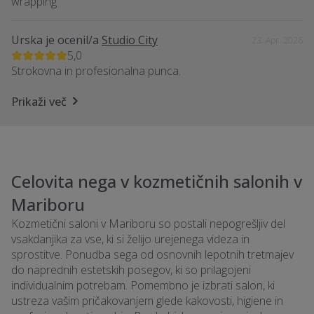
wrapping
Urska
je ocenil/a
Studio City
23. Apr. 2026
5,0
Strokovna in profesionalna punca.
Prikaži več
Celovita nega v kozmetičnih salonih v
Mariboru
Kozmetični saloni v Mariboru so postali nepogrešljiv del
vsakdanjika za vse, ki si želijo urejenega videza in
sprostitve. Ponudba sega od osnovnih lepotnih tretmajev
do naprednih estetskih posegov, ki so prilagojeni
individualnim potrebam. Pomembno je izbrati salon, ki
ustreza vašim pričakovanjem glede kakovosti, higiene in