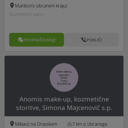
Maribor
(v izbranem kraju)
Kozmetični salon
POVPRAŠEVANJE
POKLIČI
Anomis make-up, kozmetične
storitve, Simona Majcenovič s.p.
Miklavž na Dravskem
(6,7 km iz izbranega