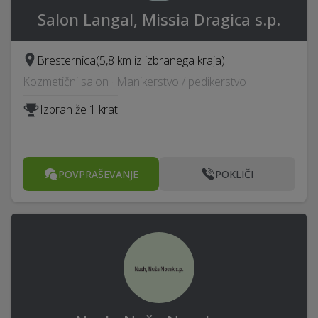
Salon Langal, Missia Dragica s.p.
Bresternica
(5,8 km iz izbranega kraja)
Kozmetični salon · Manikerstvo / pedikerstvo
Izbran že 1 krat
POVPRAŠEVANJE
POKLIČI