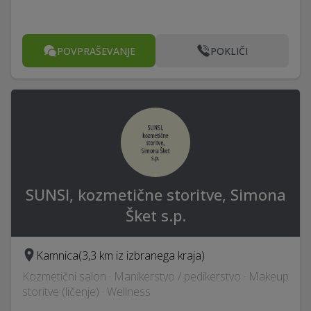
POVPRAŠEVANJE
POKLIČI
SUNSI, kozmetične storitve, Simona
Šket s.p.
Kamnica
(3,3 km iz izbranega kraja)
Kozmetični salon · Manikerstvo / pedikerstvo · Makeup
storitve (ličenje) · Wellness