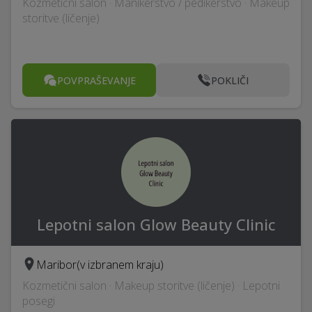
Kozmetični salon · Manikerstvo / pedikerstvo · Makeup
storitve (ličenje)
POVPRAŠEVANJE
POKLIČI
Lepotni salon Glow Beauty Clinic
Maribor
(v izbranem kraju)
Kozmetični salon · Makeup storitve (ličenje) · Lepotni
posegi