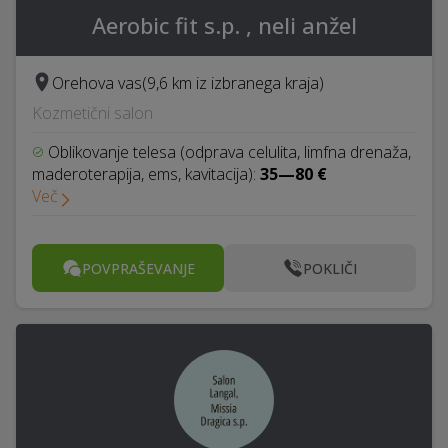
Aerobic fit s.p. , neli anžel
Orehova vas
(9,6 km iz izbranega kraja)
Kozmetični salon
Oblikovanje telesa (odprava celulita, limfna drenaža,
maderoterapija, ems, kavitacija):
35—80 €
Več
POVPRAŠEVANJE
POKLIČI