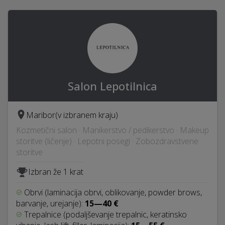
Salon Lepotilnica
Maribor
(v izbranem kraju)
Kozmetični salon · Manikerstvo / pedikerstvo · Makeup
storitve (ličenje) · Lepotni posegi · Zobozdravstvene
storitve
Izbran že 1 krat
Obrvi (laminacija obrvi, oblikovanje, powder brows,
barvanje, urejanje):
15—40 €
Trepalnice (podaljševanje trepalnic, keratinsko