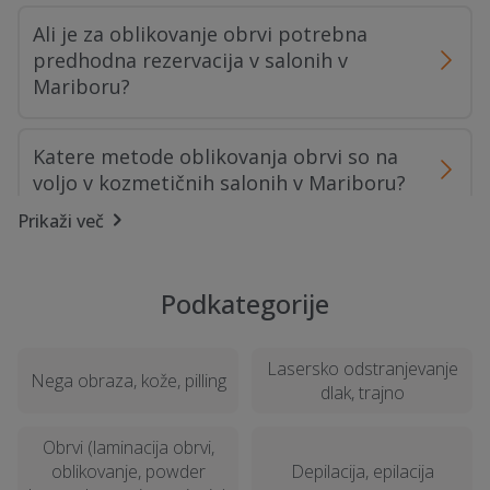
Ali je za oblikovanje obrvi potrebna
predhodna rezervacija v salonih v
Mariboru?
Katere metode oblikovanja obrvi so na
voljo v kozmetičnih salonih v Mariboru?
Prikaži več
Kakšne so možnosti za nego obraza v
Mariboru?
Podkategorije
Kaj vključuje manikura in pedikura v
Lasersko odstranjevanje
lepotnem salonu?
Nega obraza, kože, pilling
dlak, trajno
Ali so v Mariboru na voljo specializirani
Obrvi (laminacija obrvi,
kozmetični saloni?
oblikovanje, powder
Depilacija, epilacija