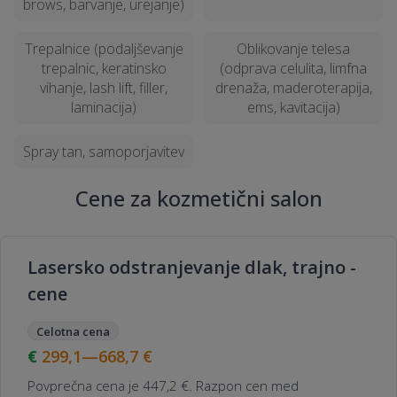
brows, barvanje, urejanje)
Katere vrste depilacije so na voljo v
Trepalnice (podaljševanje
Oblikovanje telesa
kozmetičnih salonih v Mariboru?
trepalnic, keratinsko
(odprava celulita, limfna
vihanje, lash lift, filler,
drenaža, maderoterapija,
laminacija)
ems, kavitacija)
Zakaj je pomembna higiena v
kozmetičnem salonu?
Spray tan, samoporjavitev
Cene za kozmetični salon
Kako pogosto je priporočljiv obisk
kozmetičnega salona za optimalne
rezultate?
Lasersko odstranjevanje dlak, trajno -
cene
Celotna cena
299,1—668,7
€
Povprečna cena je 447,2 €. Razpon cen med