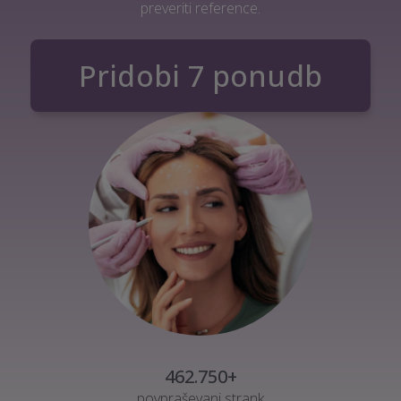
preveriti reference.
Pridobi 7 ponudb
462.750+
povpraševanj strank