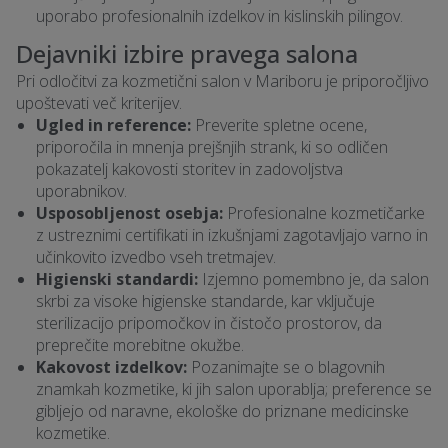
uporabo profesionalnih izdelkov in kislinskih pilingov.
Dejavniki izbire pravega salona
Pri odločitvi za kozmetični salon v Mariboru je priporočljivo
upoštevati več kriterijev.
Ugled in reference:
Preverite spletne ocene,
priporočila in mnenja prejšnjih strank, ki so odličen
pokazatelj kakovosti storitev in zadovoljstva
uporabnikov.
Usposobljenost osebja:
Profesionalne kozmetičarke
z ustreznimi certifikati in izkušnjami zagotavljajo varno in
učinkovito izvedbo vseh tretmajev.
Higienski standardi:
Izjemno pomembno je, da salon
skrbi za visoke higienske standarde, kar vključuje
sterilizacijo pripomočkov in čistočo prostorov, da
preprečite morebitne okužbe.
Kakovost izdelkov:
Pozanimajte se o blagovnih
znamkah kozmetike, ki jih salon uporablja; preference se
gibljejo od naravne, ekološke do priznane medicinske
kozmetike.