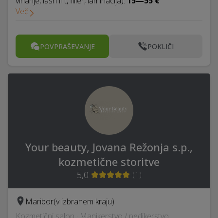
vihanje, lash lift, filler, laminacija):
15—55 €
Več
POVPRAŠEVANJE
POKLIČI
Your beauty, Jovana Režonja s.p.,
kozmetične storitve
5,0
(
1
)
Maribor
(v izbranem kraju)
Kozmetični salon · Manikerstvo / pedikerstvo