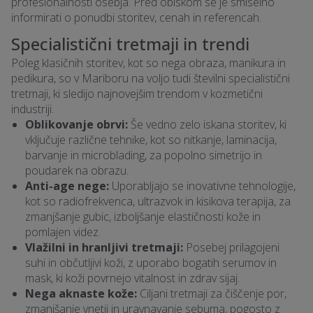
profesionalnosti osebja. Pred obiskom se je smiselno
informirati o ponudbi storitev, cenah in referencah.
Specialistični tretmaji in trendi
Poleg klasičnih storitev, kot so nega obraza, manikura in
pedikura, so v Mariboru na voljo tudi številni specialistični
tretmaji, ki sledijo najnovejšim trendom v kozmetični
industriji.
Oblikovanje obrvi:
Še vedno zelo iskana storitev, ki
vključuje različne tehnike, kot so nitkanje, laminacija,
barvanje in microblading, za popolno simetrijo in
poudarek na obrazu.
Anti-age nege:
Uporabljajo se inovativne tehnologije,
kot so radiofrekvenca, ultrazvok in kisikova terapija, za
zmanjšanje gubic, izboljšanje elastičnosti kože in
pomlajen videz.
Vlažilni in hranljivi tretmaji:
Posebej prilagojeni
suhi in občutljivi koži, z uporabo bogatih serumov in
mask, ki koži povrnejo vitalnost in zdrav sijaj.
Nega aknaste kože:
Ciljani tretmaji za čiščenje por,
zmanjšanje vnetij in uravnavanje sebuma, pogosto z