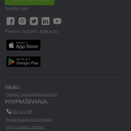
Manikerstvo / pedikerstvo
Slikopleskarstvo - Maribor
- Maribor
Sledite nam
Ogrevanje - Maribor
Prevoz vozil - Maribor
Prenesi mobilno aplikacijo
Catering hrane in pijače -
Avtošola - Maribor
Maribor
Lektoriranje besedil -
Nepremičninska agencija -
Maribor
Maribor
Zdravje na delovnem
Osebni trener - Maribor
mestu - Maribor
Iskalci
Pridobi 7 ponudb brezplačno
Prezračevalni sistemi in
Restavriranje pohištva -
POVPRAŠEVANJA:
rekuperacija - Maribor
Maribor
030 635 598
Revija Nasvet strokovnjaka
Psihoterapija - Maribor
Lepotni posegi - Maribor
FAQ za iskalce storitev