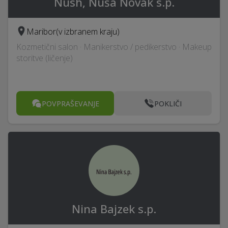
Nush, Nuša Novak s.p.
Maribor
(v izbranem kraju)
Kozmetični salon · Manikerstvo / pedikerstvo · Makeup
storitve (ličenje)
POVPRAŠEVANJE
POKLIČI
Nina Bajzek s.p.