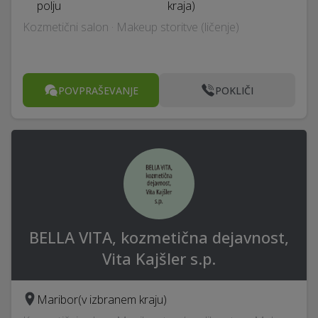
polju
kraja)
Kozmetični salon · Makeup storitve (ličenje)
POVPRAŠEVANJE
POKLIČI
BELLA VITA, kozmetična dejavnost,
Vita Kajšler s.p.
Maribor
(v izbranem kraju)