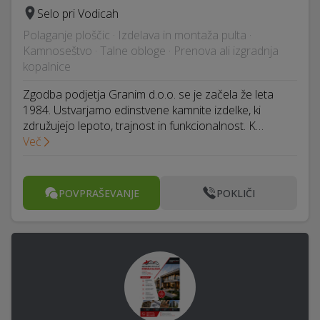
Selo pri Vodicah
Polaganje ploščic · Izdelava in montaža pulta ·
Kamnoseštvo · Talne obloge · Prenova ali izgradnja
kopalnice
Zgodba podjetja Granim d.o.o. se je začela že leta
1984. Ustvarjamo edinstvene kamnite izdelke, ki
združujejo lepoto, trajnost in funkcionalnost. K…
Več
POVPRAŠEVANJE
POKLIČI