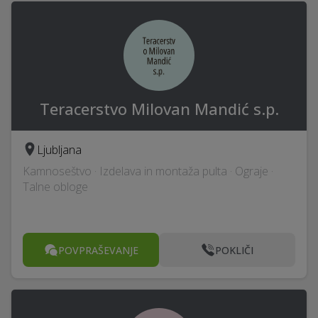
Teracerstvo Milovan Mandić s.p.
Ljubljana
Kamnoseštvo · Izdelava in montaža pulta · Ograje ·
Talne obloge
POVPRAŠEVANJE
POKLIČI