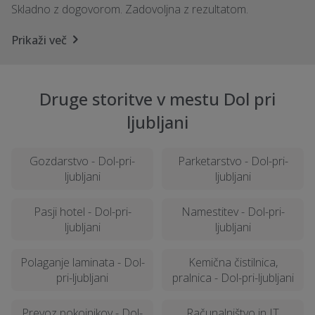
Skladno z dogovorom. Zadovoljna z rezultatom.
Prikaži več
Druge storitve v mestu Dol pri
ljubljani
Gozdarstvo - Dol-pri-
Parketarstvo - Dol-pri-
ljubljani
ljubljani
Pasji hotel - Dol-pri-
Namestitev - Dol-pri-
ljubljani
ljubljani
Polaganje laminata - Dol-
Kemična čistilnica,
pri-ljubljani
pralnica - Dol-pri-ljubljani
Prevoz pokojnikov - Dol-
Računalništvo in IT