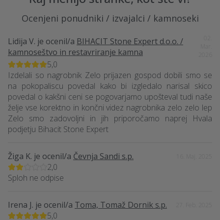
Ocenjeni ponudniki / izvajalci / kamnoseki
02.
Lidija V.
je ocenil/a
BIHACIT Stone Expert d.o.o. /
Mar.
kamnoseštvo in restavriranje kamna
2026
5,0
Izdelali so nagrobnik Zelo prijazen gospod dobili smo se
na pokopaliscu povedal kako bi izgledalo narisal skico
povedal o kakšni ceni se pogovarjamo upošteval tudi naše
želje vse korektno in končni videz nagrobnika zelo zelo lep
Zelo smo zadovoljni in jih priporočamo naprej Hvala
podjetju Bihacit Stone Expert
Žiga K.
je ocenil/a
Čevnja Sandi s.p.
16. Maj. 2025
2,0
Sploh ne odpise
Irena J.
je ocenil/a
Toma, Tomaž Dornik s.p.
27. Feb. 2025
5,0