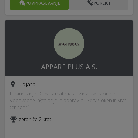
POVPRAŠEVANJE
POKLIČI
APPARE PLUS A.S.
Ljubljana
Financiranje · Odvoz materiala · Zidarske storitve ·
Vodovodne inštalacije in popravila · Servis oken in vrat
ter senčil
Izbran že 2 krat