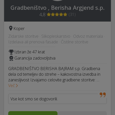
Gradbeništvo , Berisha Argjend s.p.
4,8
(
31
)
Koper
Zidarske storitve · Slikopleskarstvo · Odvoz materiala ·
Izdelava ali prenova fasade · Čistilne storitve
Izbran že 47 krat
Garancija zadovoljstva
GRADBENIŠTVO BERISHA BAJRAM s.p. Gradbena
dela od temeljev do strehe – kakovostna izvedba in
zanesljivost Izvajamo celovite gradbene storitve: …
Več
Vse kot smo se dogovorili.