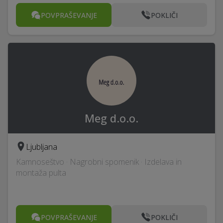
POVPRAŠEVANJE
POKLIČI
Meg d.o.o.
Ljubljana
Kamnoseštvo · Nagrobni spomenik · Izdelava in
montaža pulta
POVPRAŠEVANJE
POKLIČI