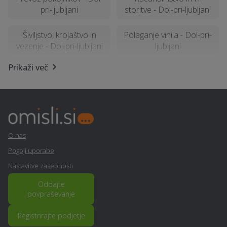
pri-ljubljani
storitve - Dol-pri-ljubljani
Šiviljstvo, krojaštvo in
Polaganje vinila - Dol-pri-
vezenje - Dol-pri-ljubljani
ljubljani
Prikaži več
Izdelava brunarice
Avtoservis - Dol-pri-
(lesene hiše) - Dol-pri-
ljubljani
ljubljani
Samoobramba - Dol-pri-
Električarske storitve -
ljubljani
Dol-pri-ljubljani
O nas
Pogoji uporabe
Sprehajanje psov - Dol-
Izdelava in montaža tende
Nastavitve zasebnosti
pri-ljubljani
- Dol-pri-ljubljani
Oddajte
Zidarske storitve - Dol-pri-
Arhitekturne storitve -
povpraševanje
ljubljani
Dol-pri-ljubljani
Registrirajte podjetje