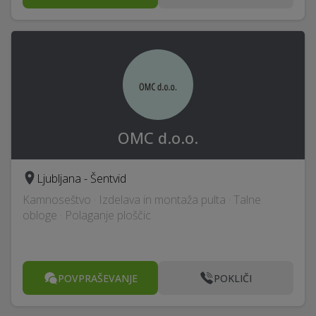
OMC d.o.o.
Ljubljana - Šentvid
Kamnoseštvo · Izdelava in montaža pulta · Talne
obloge · Polaganje ploščic
POVPRAŠEVANJE
POKLIČI