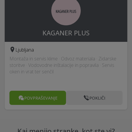
KAGANER PLUS
Ljubljana
Montaža in servis klime · Odvoz materiala · Zidarske
storitve · Vodovodne inštalacije in popravila · Servis
oken in vrat ter senčil
POVPRAŠEVANJE
POKLIČI
Kaj menijo stranke, kot ste vi?