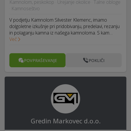
Kamnolom, peskokop · Urejanje okolice · Talne obloge
· Kamnoseštvo
V podjetju Kamnolom Silvester Klemenc, imamo
dolgoletne izkušnje pri pridobivanju, predelavi, rezanju
in polaganju kamna iz našega kamnoloma. S kam…
Več
POVPRAŠEVANJE
POKLIČI
Gredin Markovec d.o.o.