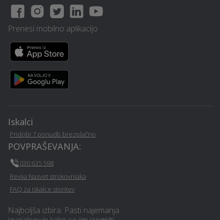
Slikopleskarstvo -
Frizerstvo - Turnisce
Turnisce
Prenesi mobilno aplikacijo
Montaža in prodaja oken
Avtošola - Turnisce
- Turnisce
Poslovni programi -
Lektoriranje besedil -
Turnisce
Turnisce
Restavriranje pohištva -
Iskalci
Lepotni posegi - Turnisce
Turnisce
Pridobi 7 ponudb brezplačno
POVPRAŠEVANJA:
Operacija oči - Turnisce
Stenske obloge - Turnisce
030 635 598
Revija Nasvet strokovnjaka
Strešna okna - Turnisce
Wellness - Turnisce
FAQ za iskalce storitev
Izdelava in montaža tende
Najboljša izbira: Pasti najemanja
Parketarstvo - Turnisce
- Turnisce
izvajalcev in kako se jim izogniti