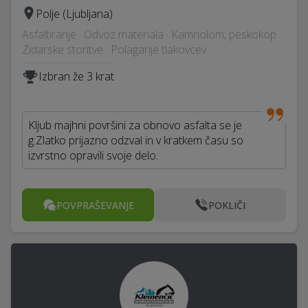
Polje (Ljubljana)
Asfaltiranje · Odvoz materiala · Kamnolom, peskokop ·
Zidarske storitve · Polaganje tlakovcev
Izbran že 3 krat
Kljub majhni površini za obnovo asfalta se je
g.Zlatko prijazno odzval in v kratkem času so
izvrstno opravili svoje delo.
POVPRAŠEVANJE
POKLIČI