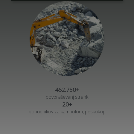
462.750+
povpraševanj strank
20+
ponudnikov za kamnolom, peskokop