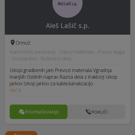
Aleš Lašič s.p.
Ormož
Kamnolom, peskokop · Odvoz materiala · Prevoz blaga
· Gozdarstvo · Rušitvena dela
Izkopi gradbenih jam Prevozi materiala Vgradnja
manjših čistilnih naprav Razna dela z traktorji Izkop
jarkov Izkop jarkov za kable,kanalizacijo …
Več
POVPRAŠEVANJE
POKLIČI