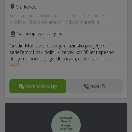
Markovec
Servis naprav · Montaža in servis klime · Zidarske
storitve · Slikopleskarstvo · Odvoz materiala
Garancija zadovoljstva
Gredin Markovec d.o.o. je družinsko podjetje s
sedežem v Loški dolini, ki že več kot 30 let uspešno
deluje na področju gradbeništva, električarskih s…
Več
POVPRAŠEVANJE
POKLIČI