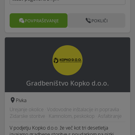
POVPRAŠEVANJE
POKLIČI
Gradbeništvo Kopko d.o.o.
Pivka
Urejanje okolice · Vodovodne inštalacije in popravila ·
Zidarske storitve · Kamnolom, peskokop · Asfaltiranje
V podjetju Kopko d.o.o. že več kot tri desetletja
izvajamo gradbene storitve s poudarkom na nizki