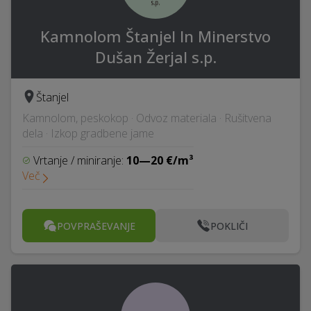
Kamnolom Štanjel In Minerstvo
Dušan Žerjal s.p.
Štanjel
Kamnolom, peskokop · Odvoz materiala · Rušitvena
dela · Izkop gradbene jame
Vrtanje / miniranje:
10—20 €/m³
Več
POVPRAŠEVANJE
POKLIČI