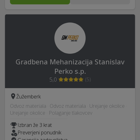
Gradbena Mehanizacija Stanislav
Perko s.p.
5,0
(
5
)
Žužemberk
Odvoz materiala · Odvoz materiala · Urejanje okolice ·
Urejanje okolice · Polaganje tlakovcev
Izbran že 3 krat
Preverjeni ponudnik