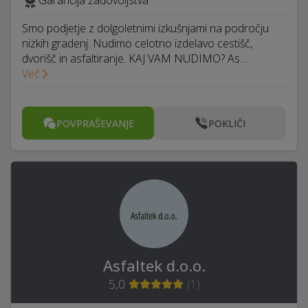
Garancija zadovoljstva
Smo podjetje z dolgoletnimi izkušnjami na področju
nizkih gradenj. Nudimo celotno izdelavo cestišč,
dvorišč in asfaltiranje. KAJ VAM NUDIMO? As…
Več
POVPRAŠEVANJE
POKLIČI
Asfaltek d.o.o.
5,0
(
1
)