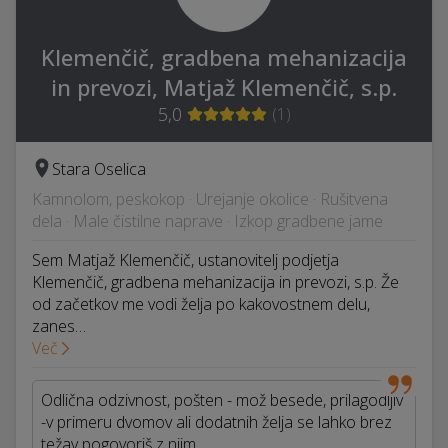
Klemenčič, gradbena mehanizacija
in prevozi, Matjaž Klemenčič, s.p.
5,0
(
1
)
Stara Oselica
Kamnolom, peskokop · Urejanje okolice · Rušitvena
dela · Male čistilne naprave · Izkop gradbene jame
Sem Matjaž Klemenčič, ustanovitelj podjetja
Klemenčič, gradbena mehanizacija in prevozi, s.p. Že
od začetkov me vodi želja po kakovostnem delu,
zanes…
Več
Odlična odzivnost, pošten - mož besede, prilagodljiv
-v primeru dvomov ali dodatnih želja se lahko brez
težav pogovoriš z njim