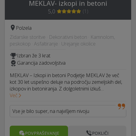
MEKLAV- izkopi in betoni
5,0
(
1
)
Polzela
Zidarske storitve · Dekorativni beton · Kamnolom,
peskokop · Asfaltiranje · Urejanje okolice
Izbran že 3 krat
Garancija zadovoljstva
MEKLAV – Izkopi in betoni Podjetje MEKLAV že več
kot 30 let uspešno deluje na področju zemeljskih del,
izkopov in betoniranja. Z dolgoletnimi izkuš…
Več
Vse je bilo super, na najvišjem nivoju
POVPRAŠEVANJE
POKLIČI