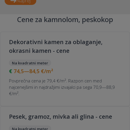
Naprej
Cene za kamnolom, peskokop
Dekorativni kamen za oblaganje,
okrasni kamen - cene
Na kvadratni meter
74,5—84,5
€/m²
Povprečna cena je 79,4 €/m². Razpon cen med
najcenejšimi in najdražjimi izvajalci pa sega 70,9—88,9
€/m².
Pesek, gramoz, mivka ali glina - cene
Na kvadratni meter