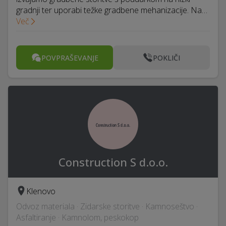
gradnji ter uporabi težke gradbene mehanizacije. Na…
Več
POVPRAŠEVANJE
POKLIČI
Construction S d.o.o.
Klenovo
Odvoz materiala · Zidarske storitve · Kamnoseštvo ·
Asfaltiranje · Kamnolom, peskokop