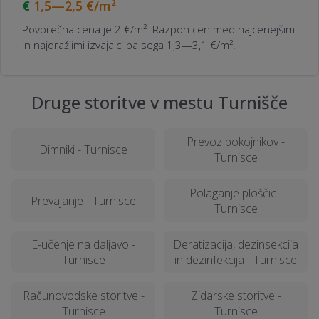
1,5—2,5
€/m²
Povprečna cena je 2 €/m². Razpon cen med najcenejšimi
in najdražjimi izvajalci pa sega 1,3—3,1 €/m².
Druge storitve v mestu Turnišče
Prevoz pokojnikov -
Dimniki - Turnisce
Turnisce
Polaganje ploščic -
Prevajanje - Turnisce
Turnisce
E-učenje na daljavo -
Deratizacija, dezinsekcija
Turnisce
in dezinfekcija - Turnisce
Računovodske storitve -
Zidarske storitve -
Turnisce
Turnisce