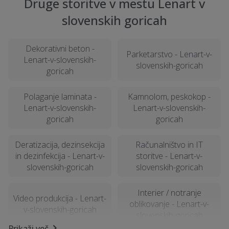
Druge storitve v mestu Lenart v
slovenskih goricah
Dekorativni beton -
Parketarstvo - Lenart-v-
Lenart-v-slovenskih-
slovenskih-goricah
goricah
Polaganje laminata -
Kamnolom, peskokop -
Lenart-v-slovenskih-
Lenart-v-slovenskih-
goricah
goricah
Deratizacija, dezinsekcija
Računalništvo in IT
in dezinfekcija - Lenart-v-
storitve - Lenart-v-
slovenskih-goricah
slovenskih-goricah
Interier / notranje
Video produkcija - Lenart-
oblikovanje - Lenart-v-
v-slovenskih-goricah
slovenskih-goricah
Prikaži več