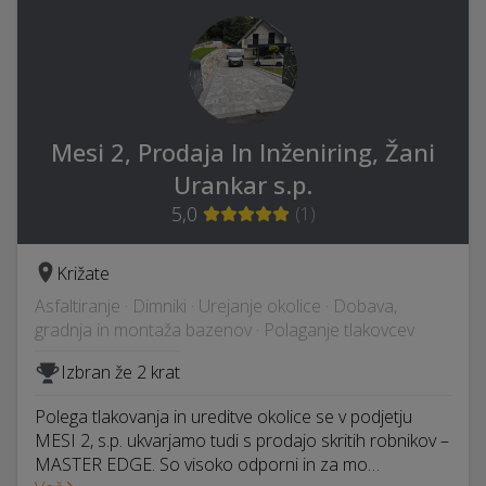
Mesi 2, Prodaja In Inženiring, Žani
Urankar s.p.
5,0
(
1
)
Križate
Asfaltiranje · Dimniki · Urejanje okolice · Dobava,
gradnja in montaža bazenov · Polaganje tlakovcev
Izbran že 2 krat
Polega tlakovanja in ureditve okolice se v podjetju
MESI 2, s.p. ukvarjamo tudi s prodajo skritih robnikov –
MASTER EDGE. So visoko odporni in za mo…