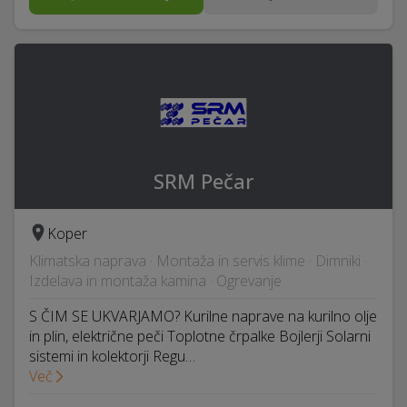
SRM Pečar
Koper
Klimatska naprava · Montaža in servis klime · Dimniki ·
Izdelava in montaža kamina · Ogrevanje
S ČIM SE UKVARJAMO? Kurilne naprave na kurilno olje
in plin, električne peči Toplotne črpalke Bojlerji Solarni
sistemi in kolektorji Regu…
Več