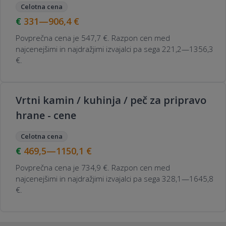
Celotna cena
331—906,4
€
Povprečna cena je 547,7 €. Razpon cen med
najcenejšimi in najdražjimi izvajalci pa sega 221,2—1356,3
€.
Vrtni kamin / kuhinja / peč za pripravo
hrane - cene
Celotna cena
469,5—1150,1
€
Povprečna cena je 734,9 €. Razpon cen med
najcenejšimi in najdražjimi izvajalci pa sega 328,1—1645,8
€.