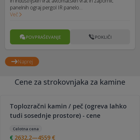
in industrijskih vrat avtomatskih vrat in zapornic
panelnih ograj pergol IR panelo…
Več
POVPRAŠEVANJE
POKLIČI
Naprej
Cene za strokovnjaka za kamine
Toplozračni kamin / peč (ogreva lahko
tudi sosednje prostore) - cene
Celotna cena
2632,2—4559
€