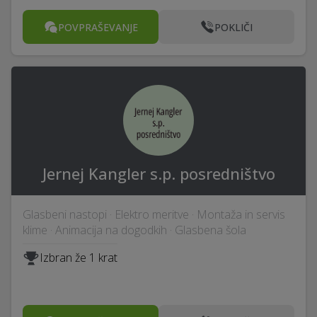
POVPRAŠEVANJE
POKLIČI
Jernej Kangler s.p. posredništvo
Glasbeni nastopi · Elektro meritve · Montaža in servis
klime · Animacija na dogodkih · Glasbena šola
Izbran že 1 krat