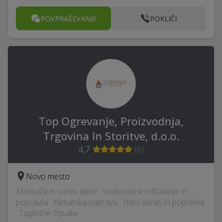
POVPRAŠEVANJE
POKLIČI
Top Ogrevanje, Proizvodnja,
Trgovina In Storitve, d.o.o.
4,7
(
6
)
Novo mesto
Montaža in servis klime · Vodovodne inštalacije in
popravila · Klimatska naprava · Hišni servis in popravila
· Toplotne črpalke