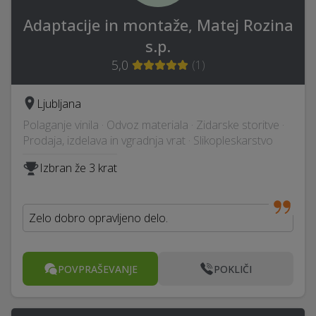
Adaptacije in montaže, Matej Rozina
s.p.
5,0
(
1
)
Ljubljana
Polaganje vinila · Odvoz materiala · Zidarske storitve ·
Prodaja, izdelava in vgradnja vrat · Slikopleskarstvo
Izbran že 3 krat
Zelo dobro opravljeno delo.
POVPRAŠEVANJE
POKLIČI