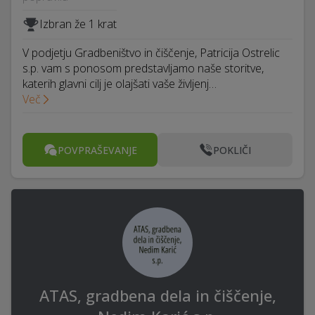
Izbran že 1 krat
V podjetju Gradbeništvo in čiščenje, Patricija Ostrelic
s.p. vam s ponosom predstavljamo naše storitve,
katerih glavni cilj je olajšati vaše življenj…
Več
POVPRAŠEVANJE
POKLIČI
ATAS, gradbena dela in čiščenje,