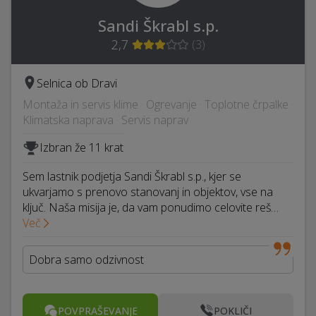
Sandi Škrabl s.p.
2,7
(
3
)
Selnica ob Dravi
Montaža in servis klime · Ogrevanje · Toplotne črpalke ·
Klimatska naprava · Servis naprav
Izbran že 11 krat
Sem lastnik podjetja Sandi Škrabl s.p., kjer se
ukvarjamo s prenovo stanovanj in objektov, vse na
ključ. Naša misija je, da vam ponudimo celovite reš…
Več
Dobra samo odzivnost
POVPRAŠEVANJE
POKLIČI