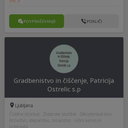
Več
POVPRAŠEVANJE
POKLIČI
Gradbenistvo in čiščenje, Patricija
Ostrelic s.p
Ljubljana
Čistilne storitve · Zidarske storitve · Slikopleskarstvo ·
Krovstvo, kleparstvo, tesarstvo · Hišni servis in
popravila