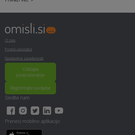
Izdelava brunarice
Letna kuhinja - Lenart-v-
(lesene hiše) - Lenart-v-
slovenskih-goricah
slovenskih-goricah
Prevoz pokojnikov -
Samoobramba - Lenart-v-
O nas
Lenart-v-slovenskih-
slovenskih-goricah
goricah
Pogoji uporabe
Nastavitve zasebnosti
Prevoz vozil - Lenart-v-
Frizerstvo - Lenart-v-
Oddajte
slovenskih-goricah
slovenskih-goricah
povpraševanje
Lesena terasa, WPC
Arhitekturne storitve -
Registrirajte podjetje
terase - Lenart-v-
Lenart-v-slovenskih-
Sledite nam
slovenskih-goricah
goricah
Sanacija balkonov in teras
Ultrazvok - Lenart-v-
- Lenart-v-slovenskih-
Prenesi mobilno aplikacijo
slovenskih-goricah
goricah