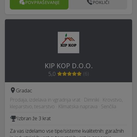
POVPRAŠEVANJE
POKLIČI
KIP KOP D.O.O.
5,0
(
6
)
Gradac
Prodaja, izdelava in vgradnja vrat · Dimniki · Krovstvo,
kleparstvo, tesarstvo · Klimatska naprava · Senčila
Izbran že 3 krat
Za vas izdelamo vse tipe/sisteme kvalitetnih: garažnih