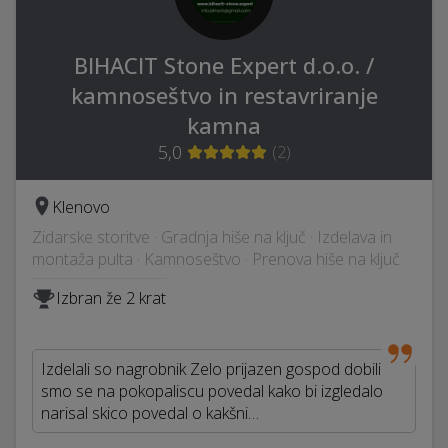
BIHACIT Stone Expert d.o.o. /
kamnoseštvo in restavriranje
kamna
5,0
(
2
)
Klenovo
Zidarske storitve · Gradnja hiše na ključ · Izdelava in
montaža pulta · Kamnoseštvo · Prenova hiše na ključ
Izbran že 2 krat
Izdelali so nagrobnik Zelo prijazen gospod dobili
smo se na pokopaliscu povedal kako bi izgledalo
narisal skico povedal o kakšni…