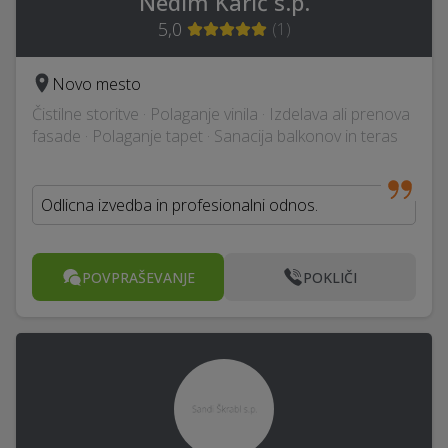
Nedim Karić s.p.
5,0
(
1
)
Novo mesto
Čistilne storitve · Polaganje vinila · Izdelava ali prenova
fasade · Polaganje tapet · Sanacija balkonov in teras
Odlicna izvedba in profesionalni odnos.
POVPRAŠEVANJE
POKLIČI