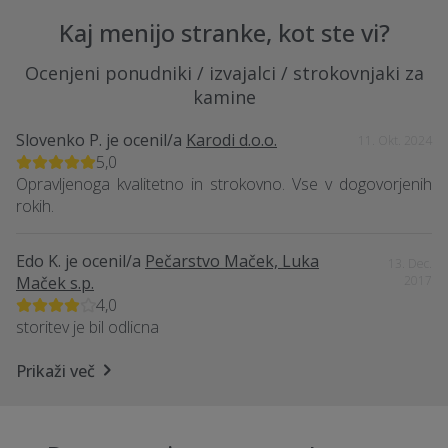
Kaj menijo stranke, kot ste vi?
Ocenjeni ponudniki / izvajalci / strokovnjaki za
kamine
Slovenko P.
je ocenil/a
Karodi d.o.o.
11. Okt. 2024
5,0
Opravljenoga kvalitetno in strokovno. Vse v dogovorjenih
rokih.
Edo K.
je ocenil/a
Pečarstvo Maček, Luka
13. Dec.
Maček s.p.
2017
4,0
storitev je bil odlicna
Prikaži več