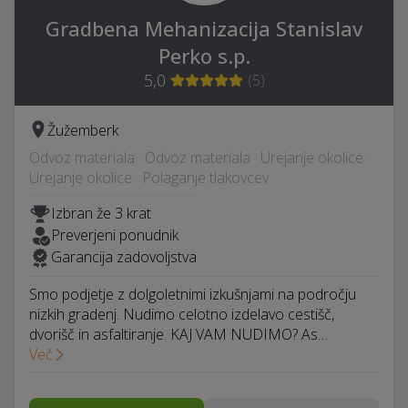
Gradbena Mehanizacija Stanislav
Perko s.p.
5,0
(
5
)
Žužemberk
Odvoz materiala · Odvoz materiala · Urejanje okolice ·
Urejanje okolice · Polaganje tlakovcev
Izbran že 3 krat
Preverjeni ponudnik
Garancija zadovoljstva
Smo podjetje z dolgoletnimi izkušnjami na področju
nizkih gradenj. Nudimo celotno izdelavo cestišč,
dvorišč in asfaltiranje. KAJ VAM NUDIMO? As…
Več