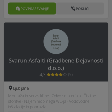
POVPRAŠEVANJE
POKLIČI
Svarun Asfalti (Gradbene Dejavnosti
d.o.o.)
4,3
(
9
)
Ljubljana
Montaža in servis klime · Odvoz materiala · Čistilne
storitve · Najem mobilnega WC-ja · Vodovodne
inštalacije in popravila