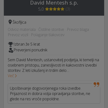
David Mentesh s.p.
5,0
(
3
)
Škofljica
Odvoz materiala · Čistilne storitve · Prevoz blaga ·
Prevoz vozil · Polaganje tlakovcev
Izbran že 5 krat
Preverjeni ponudnik
Sem David Mentesh, ustanovitelj podjetja, ki temelji na
osebnem pristopu, zanesljivosti in kakovostni izvedbi
storitev. Z leti izkušenj in trdim delo…
Več
Upoštevanje dogovorjenega roka izvedbe.
Prijaznost in dobra volja opravljanja storitve, ne
glede na res vroče popoldne.