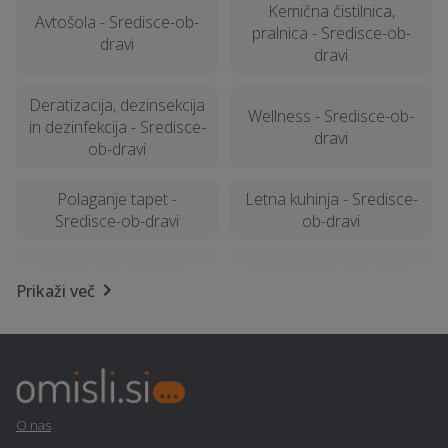
Kemična čistilnica,
Avtošola - Sredisce-ob-
pralnica - Sredisce-ob-
dravi
dravi
Deratizacija, dezinsekcija
Wellness - Sredisce-ob-
in dezinfekcija - Sredisce-
dravi
ob-dravi
Polaganje tapet -
Letna kuhinja - Sredisce-
Sredisce-ob-dravi
ob-dravi
Najem foto stojnice -
Fizioterapija - Sredisce-
Prikaži več
Sredisce-ob-dravi
ob-dravi
Talne obloge - Sredisce-
Najem tiskalnika -
ob-dravi
Sredisce-ob-dravi
Kamnoseštvo - Sredisce-
Razrez lesa, žaga -
O nas
ob-dravi
Sredisce-ob-dravi