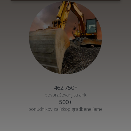
462.750+
povpraševanj strank
500+
ponudnikov za izkop gradbene jame