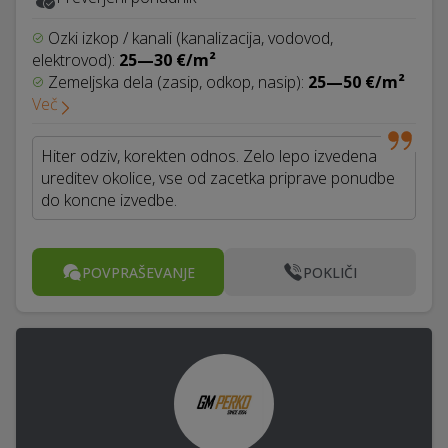
Ozki izkop / kanali (kanalizacija, vodovod,
elektrovod):
25—30 €/m²
Zemeljska dela (zasip, odkop, nasip):
25—50 €/m²
Več
Hiter odziv, korekten odnos. Zelo lepo izvedena
ureditev okolice, vse od zacetka priprave ponudbe
do koncne izvedbe.
POVPRAŠEVANJE
POKLIČI