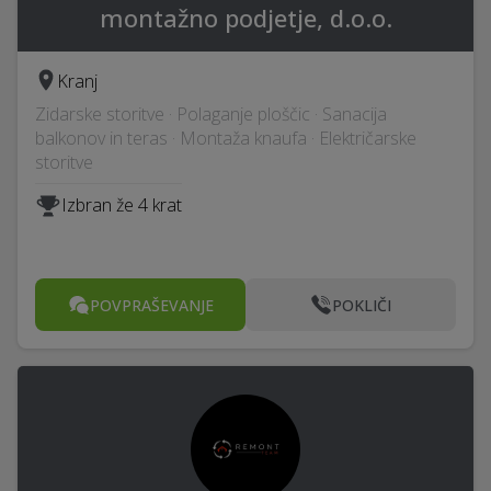
montažno podjetje, d.o.o.
Kranj
Zidarske storitve · Polaganje ploščic · Sanacija
balkonov in teras · Montaža knaufa · Električarske
storitve
Izbran že 4 krat
POVPRAŠEVANJE
POKLIČI