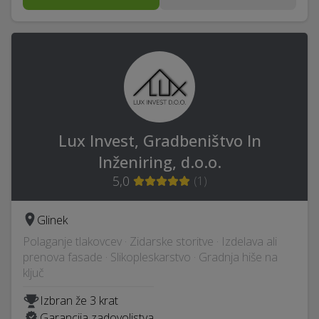
Lux Invest, Gradbeništvo In
Inženiring, d.o.o.
5,0
(
1
)
Glinek
Polaganje tlakovcev · Zidarske storitve · Izdelava ali
prenova fasade · Slikopleskarstvo · Gradnja hiše na
ključ
Izbran že 3 krat
Garancija zadovoljstva