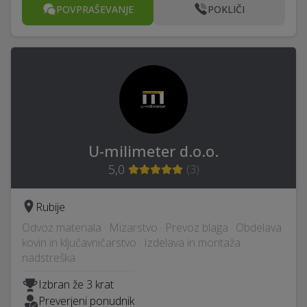
POVPRAŠEVANJE
POKLIČI
U-milimeter d.o.o.
5,0
(
3
)
Rubije
Odvoz materiala · Mizarstvo · Prevoz blaga · Obdelava
kovin in ključavničarstvo · Izdelava in montaža
nadstreška
Izbran že 3 krat
Preverjeni ponudnik