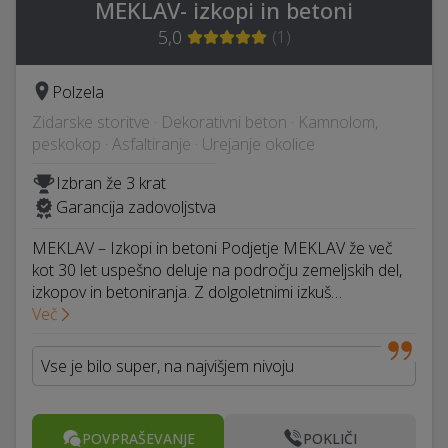
MEKLAV- izkopi in betoni
5,0
(
1
)
Polzela
Zidarske storitve · Dekorativni beton · Kamnolom,
peskokop · Asfaltiranje · Urejanje okolice
Izbran že 3 krat
Garancija zadovoljstva
MEKLAV – Izkopi in betoni Podjetje MEKLAV že več
kot 30 let uspešno deluje na področju zemeljskih del,
izkopov in betoniranja. Z dolgoletnimi izkuš…
Več
Vse je bilo super, na najvišjem nivoju
POVPRAŠEVANJE
POKLIČI