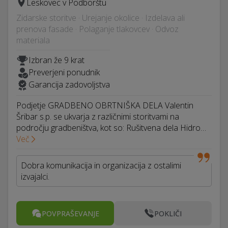
Leskovec v Podborštu
Zidarske storitve · Urejanje okolice · Izdelava ali
prenova fasade · Polaganje tlakovcev · Odvoz
materiala
Izbran že 9 krat
Preverjeni ponudnik
Garancija zadovoljstva
Podjetje GRADBENO OBRTNIŠKA DELA Valentin
Šribar s.p. se ukvarja z različnimi storitvami na
področju gradbeništva, kot so: Rušitvena dela Hidro…
Več
Dobra komunikacija in organizacija z ostalimi
izvajalci.
POVPRAŠEVANJE
POKLIČI