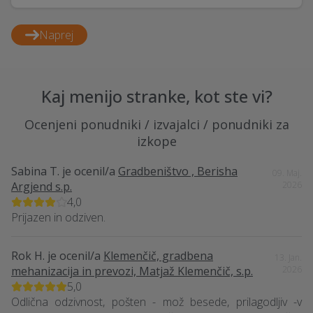
Naprej
Kaj menijo stranke, kot ste vi?
Ocenjeni ponudniki / izvajalci / ponudniki za
izkope
Sabina T.
je ocenil/a
Gradbeništvo , Berisha
09. Maj.
Argjend s.p.
2026
4,0
Prijazen in odziven.
Rok H.
je ocenil/a
Klemenčič, gradbena
13. Jan.
mehanizacija in prevozi, Matjaž Klemenčič, s.p.
2026
5,0
Odlična odzivnost, pošten - mož besede, prilagodljiv -v