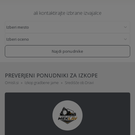
ali kontaktirajte izbrane izvajalce
Najdi ponudnike
PREVERJENI PONUDNIKI ZA IZKOPE
Omisli.si
Izkop gradbene jame
Središče ob Dravi