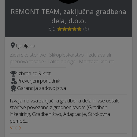
REMONT TEAM, zaključna gradbena
dela, d.o.o.
5,0
(
6
)
Ljubljana
Zidarske storitve · Slikopleskarstvo · Izdelava ali
prenova fasade · Talne obloge · Montaža knaufa
Izbran že 9 krat
Preverjeni ponudnik
Garancija zadovoljstva
Izvajamo vsa zaključna gradbena dela in vse ostale
storitve povezane z gradbeništvom (Gradbeni
inženiring, Gradbeništvo, Adaptacije, Strokovna
pomoč,…
Več