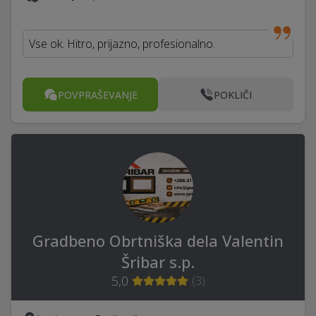
Vse ok. Hitro, prijazno, profesionalno.
POVPRAŠEVANJE
POKLIČI
Gradbeno Obrtniška dela Valentin
Šribar s.p.
5,0
(
3
)