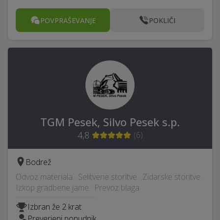
POVPRAŠEVANJE
POKLIČI
TGM Pesek, Silvo Pesek s.p.
4,8
(
6
)
Bodrež
Odvoz materiala · Selitvene storitve · Zidarske storitve ·
Izkop gradbene jame · Prevoz blaga
Izbran že 2 krat
Preverjeni ponudnik