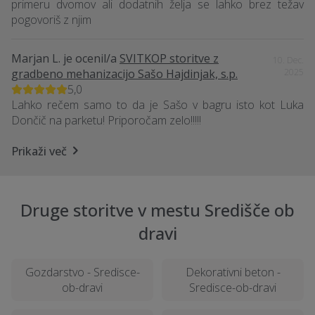
primeru dvomov ali dodatnih želja se lahko brez težav
pogovoriš z njim
Marjan L.
je ocenil/a
SVITKOP storitve z
10. Dec.
gradbeno mehanizacijo Sašo Hajdinjak, s.p.
2025
5,0
Lahko rečem samo to da je Sašo v bagru isto kot Luka
Dončič na parketu! Priporočam zelo!!!!!
Prikaži več
Druge storitve v mestu Središče ob
dravi
Gozdarstvo - Sredisce-
Dekorativni beton -
ob-dravi
Sredisce-ob-dravi