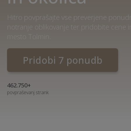
Hitro povprašajte vse preverjene ponudni
notranje oblikovanje ter pridobite cene
mesto Tolmin.
Pridobi 7 ponudb
462.750+
povpraševanj strank