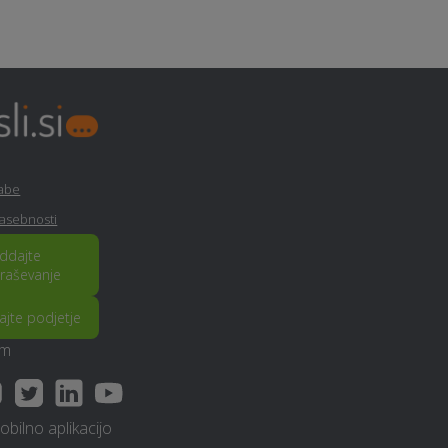
Šiviljstvo, krojaštvo in vezenje
- Tolmin
Erotična masaža - Tolmin
Popravilo strojev in
rabe
mehanizacije - Tolmin
zasebnosti
ddajte
Tapetništvo - Tolmin
raševanje
rajte podjetje
Manikerstvo / pedikerstvo -
Tolmin
am
Deratizacija, dezinsekcija in
dezinfekcija - Tolmin
bilno aplikacijo