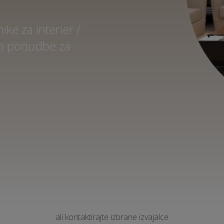
ke za interier /
 in ponudbe za
ali kontaktirajte izbrane izvajalce