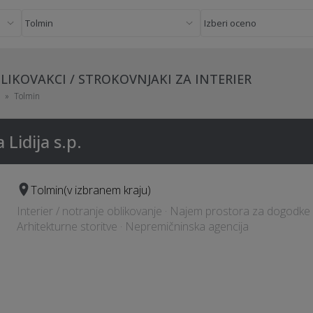
LIKOVAKCI / STROKOVNJAKI ZA INTERIER
Tolmin
Lidija s.p.
Tolmin
(v izbranem kraju)
Interier / notranje oblikovanje · Najem prostora za dogodke ·
Arhitekturne storitve · Nepremičninska agencija