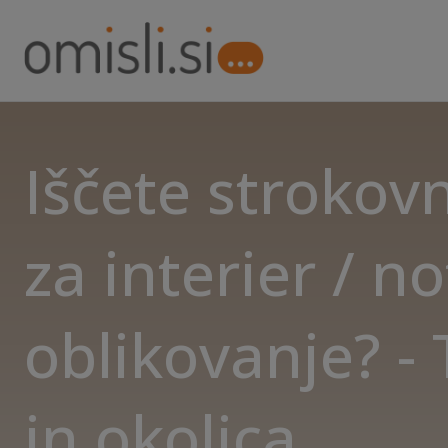
Iščete strokov
za interier / n
oblikovanje? -
in okolica