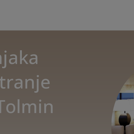
njaka
otranje
 Tolmin