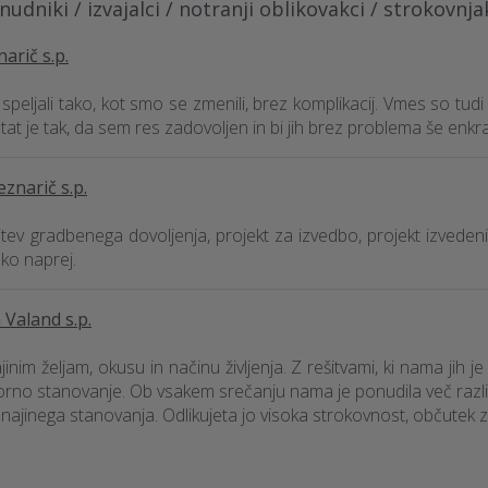
udniki / izvajalci / notranji oblikovakci / strokovnjak
rič s.p.
 speljali tako, kot smo se zmenili, brez komplikacij. Vmes so tudi 
tat je tak, da sem res zadovoljen in bi jih brez problema še enkrat
narič s.p.
itev gradbenega dovoljenja, projekt za izvedbo, projekt izvedeni
ko naprej.
 Valand s.p.
inim željam, okusu in načinu življenja. Z rešitvami, ki nama jih je 
storno stanovanje. Ob vsakem srečanju nama je ponudila več raz
jinega stanovanja. Odlikujeta jo visoka strokovnost, občutek za 