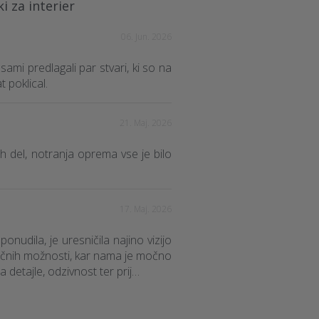
i za interier
06. Jun. 2026
sami predlagali par stvari, ki so na
 poklical.
21. Maj. 2026
h del, notranja oprema vse je bilo
17. Maj. 2026
ponudila, je uresničila najino vizijo
ličnih možnosti, kar nama je močno
detajle, odzivnost ter prij…