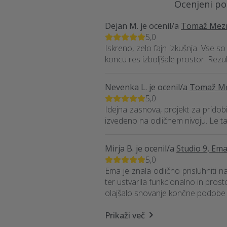
Ocenjeni pon
Dejan M.
je ocenil/a
Tomaž Mezna
5,0
Iskreno, zelo fajn izkušnja. Vse so
koncu res izboljšale prostor. Rezul
Nevenka L.
je ocenil/a
Tomaž Mez
5,0
Idejna zasnova, projekt za pridob
izvedeno na odličnem nivoju. Le ta
Mirja B.
je ocenil/a
Studio 9, Ema
5,0
Ema je znala odlično prisluhniti naj
ter ustvarila funkcionalno in pro
olajšalo snovanje končne podobe na
Prikaži več