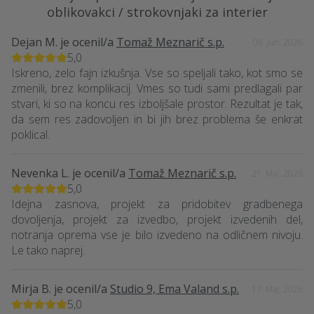
oblikovakci / strokovnjaki za interier
Dejan M.
je ocenil/a
Tomaž Meznarič s.p.
06. Jun. 2026
5,0
Iskreno, zelo fajn izkušnja. Vse so speljali tako, kot smo se
zmenili, brez komplikacij. Vmes so tudi sami predlagali par
stvari, ki so na koncu res izboljšale prostor. Rezultat je tak,
da sem res zadovoljen in bi jih brez problema še enkrat
poklical.
Nevenka L.
je ocenil/a
Tomaž Meznarič s.p.
21. Maj. 2026
5,0
Idejna zasnova, projekt za pridobitev gradbenega
dovoljenja, projekt za izvedbo, projekt izvedenih del,
notranja oprema vse je bilo izvedeno na odličnem nivoju.
Le tako naprej.
Mirja B.
je ocenil/a
Studio 9, Ema Valand s.p.
17. Maj. 2026
5,0