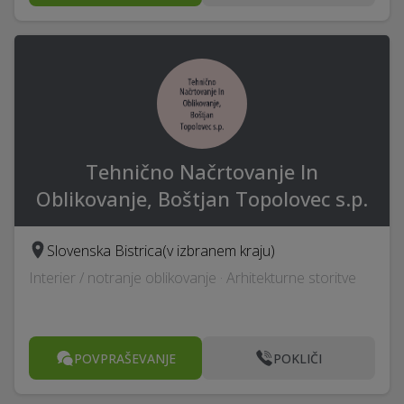
Tehnično Načrtovanje In
Oblikovanje, Boštjan Topolovec s.p.
Slovenska Bistrica
(v izbranem kraju)
Interier / notranje oblikovanje · Arhitekturne storitve
POVPRAŠEVANJE
POKLIČI