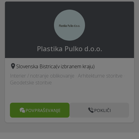
Plastika Pulko d.o.o.
Slovenska Bistrica
(v izbranem kraju)
Interier / notranje oblikovanje · Arhitekturne storitve ·
Geodetske storitve
POVPRAŠEVANJE
POKLIČI