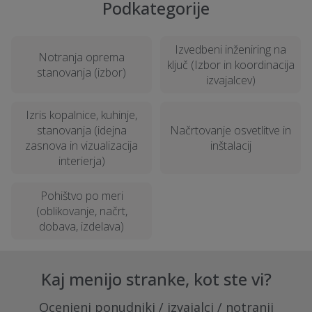
Podkategorije
Izvedbeni inženiring na
Notranja oprema
ključ (Izbor in koordinacija
stanovanja (izbor)
izvajalcev)
Izris kopalnice, kuhinje,
stanovanja (idejna
Načrtovanje osvetlitve in
zasnova in vizualizacija
inštalacij
interierja)
Pohištvo po meri
(oblikovanje, načrt,
dobava, izdelava)
Kaj menijo stranke, kot ste vi?
Ocenjeni ponudniki / izvajalci / notranji