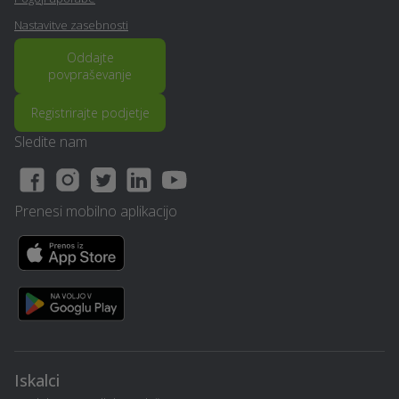
Izdelava in montaža
Ograje - Slovenska-
kamina - Slovenska-
Nastavitve zasebnosti
bistrica
bistrica
Oddajte
povpraševanje
Obdelava kovin in
Popravilo strojev in
ključavničarstvo -
mehanizacije - Slovenska-
Registrirajte podjetje
Slovenska-bistrica
bistrica
Sledite nam
Razrez cistern in čiščenje
Optimalen paket -
- Slovenska-bistrica
Slovenska-bistrica
Prenesi mobilno aplikacijo
Virtualna in obogatena
Elektro meritve -
resničnost (VR - AR) -
Slovenska-bistrica
Slovenska-bistrica
Prenova ali izgradnja
Davčno svetovanje -
kopalnice - Slovenska-
Slovenska-bistrica
bistrica
Iskalci