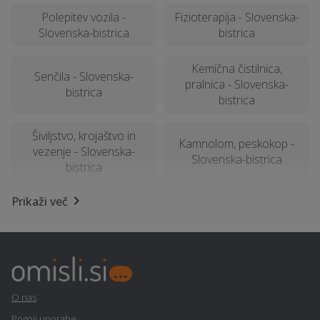
Polepitev vozila -
Fizioterapija - Slovenska-
Slovenska-bistrica
bistrica
Kemična čistilnica,
Senčila - Slovenska-
pralnica - Slovenska-
bistrica
bistrica
Šiviljstvo, krojaštvo in
Kamnolom, peskokop -
vezenje - Slovenska-
Slovenska-bistrica
bistrica
Prikaži več
Računalništvo in IT
Rastlinjak - Slovenska-
storitve - Slovenska-
bistrica
bistrica
Table in napisi -
Razpis - Slovenska-
Slovenska-bistrica
bistrica
O nas
Pogoji uporabe