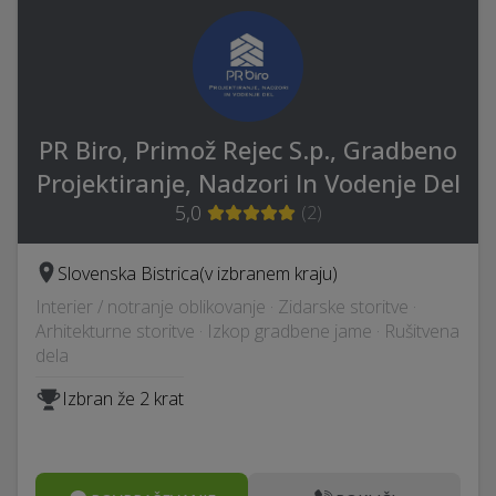
PR Biro, Primož Rejec S.p., Gradbeno
Projektiranje, Nadzori In Vodenje Del
5,0
(
2
)
Slovenska Bistrica
(v izbranem kraju)
Interier / notranje oblikovanje · Zidarske storitve ·
Arhitekturne storitve · Izkop gradbene jame · Rušitvena
dela
Izbran že 2 krat