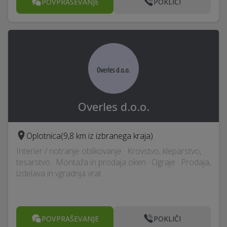
POVPRAŠEVANJE
POKLIČI
Overles d.o.o.
Oplotnica
(9,8 km iz izbranega kraja)
Interier / notranje oblikovanje · Krovstvo, kleparstvo,
tesarstvo · Montaža in prodaja oken · Ograje · Prodaja,
izdelava in vgradnja vrat
POVPRAŠEVANJE
POKLIČI