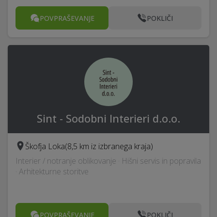
POVPRAŠEVANJE
POKLIČI
Sint - Sodobni Interieri d.o.o.
Škofja Loka
(8,5 km iz izbranega kraja)
Interier / notranje oblikovanje · Hišni servis in popravila
· Arhitekturne storitve
POVPRAŠEVANJE
POKLIČI