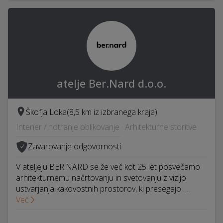
atelje Ber.Nard d.o.o.
Škofja Loka
(8,5 km iz izbranega kraja)
Interier / notranje oblikovanje · Arhitekturne storitve
Zavarovanje odgovornosti
V ateljeju BER.NARD se že več kot 25 let posvečamo
arhitekturnemu načrtovanju in svetovanju z vizijo
ustvarjanja kakovostnih prostorov, ki presegajo …
Več