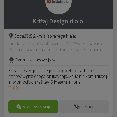
Križaj Design d.o.o.
Godešič
(5,2 km iz izbranega kraja)
Interier / notranje oblikovanje · Grafično oblikovanje ·
Polepitev vozila · Tiskarske storitve · Table in napisi
Garancija zadovoljstva
Križaj Design je podjetje z dolgoletno tradicijo na
področju grafičnega oblikovanja, vizualnih komunikacij
in promocijskih rešitev. S kreativnim pris…
Več
POVPRAŠEVANJE
POKLIČI