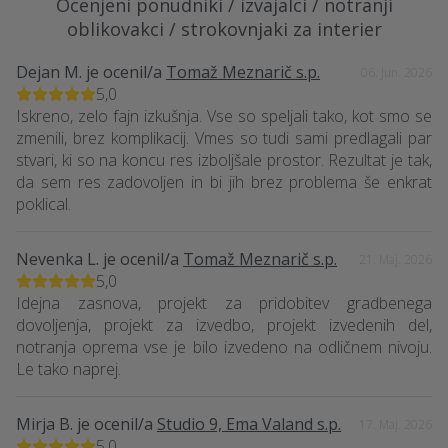
Ocenjeni ponudniki / izvajalci / notranji
oblikovakci / strokovnjaki za interier
Dejan M.
je ocenil/a
Tomaž Meznarič s.p.
06. Jun. 2026
5,0
Iskreno, zelo fajn izkušnja. Vse so speljali tako, kot smo se
zmenili, brez komplikacij. Vmes so tudi sami predlagali par
stvari, ki so na koncu res izboljšale prostor. Rezultat je tak,
da sem res zadovoljen in bi jih brez problema še enkrat
poklical.
Nevenka L.
je ocenil/a
Tomaž Meznarič s.p.
21. Maj. 2026
5,0
Idejna zasnova, projekt za pridobitev gradbenega
dovoljenja, projekt za izvedbo, projekt izvedenih del,
notranja oprema vse je bilo izvedeno na odličnem nivoju.
Le tako naprej.
Mirja B.
je ocenil/a
Studio 9, Ema Valand s.p.
17. Maj. 2026
5,0