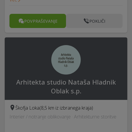
POVPRAŠEVANJE
POKLIČI
Arhitekta studio Nataša Hladnik
Oblak s.p.
Škofja Loka
(8,5 km iz izbranega kraja)
Interier / notranje oblikovanje · Arhitekturne storitve