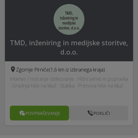
TMD, inženiring in medijske storitve,
d.o.o.
Zgornje Pirniče
(1,6 km iz izbranega kraja)
Interier / notranje oblikovanje · Hišni servis in popravila
· Gradnja hiše na ključ · Statika · Prenova hiše na ključ
POVPRAŠEVANJE
POKLIČI