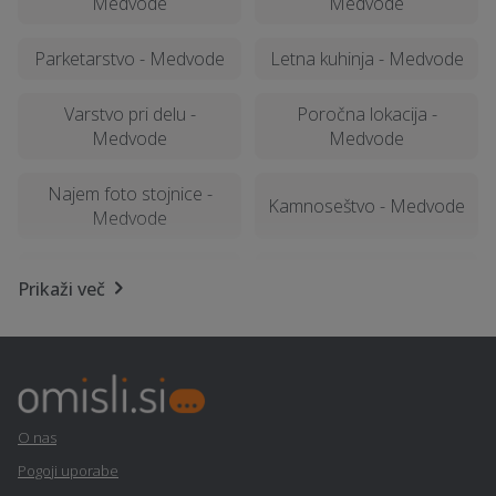
Medvode
Medvode
Parketarstvo - Medvode
Letna kuhinja - Medvode
Varstvo pri delu -
Poročna lokacija -
Medvode
Medvode
Najem foto stojnice -
Kamnoseštvo - Medvode
Medvode
Sanacija balkonov in teras
Računalništvo in IT
Prikaži več
- Medvode
storitve - Medvode
Avtodvigala / dvižne
Šiviljstvo, krojaštvo in
košare in dvižne ploščadi -
vezenje - Medvode
Medvode
O nas
Stenske obloge -
Popravilo strojev in
Pogoji uporabe
Medvode
mehanizacije - Medvode