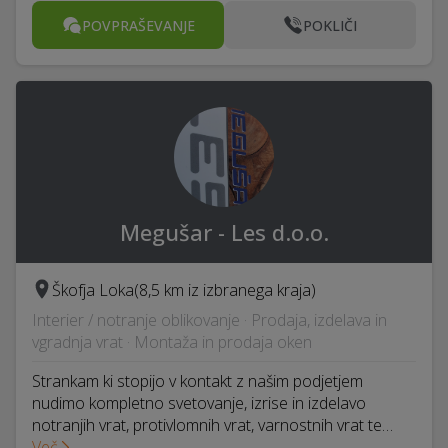
POVPRAŠEVANJE
POKLIČI
Megušar - Les d.o.o.
Škofja Loka
(8,5 km iz izbranega kraja)
Interier / notranje oblikovanje · Prodaja, izdelava in
vgradnja vrat · Montaža in prodaja oken
Strankam ki stopijo v kontakt z našim podjetjem
nudimo kompletno svetovanje, izrise in izdelavo
notranjih vrat, protivlomnih vrat, varnostnih vrat te…
Več