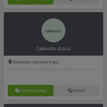
Celovito d.o.o.
Medvode
(v izbranem kraju)
Interier / notranje oblikovanje · Arhitekturne storitve
POVPRAŠEVANJE
POKLIČI