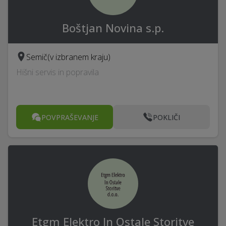
Boštjan Novina s.p.
Semič
(v izbranem kraju)
Hišni servis in popravila
POVPRAŠEVANJE
POKLIČI
Etgm Elektro In Ostale Storitve