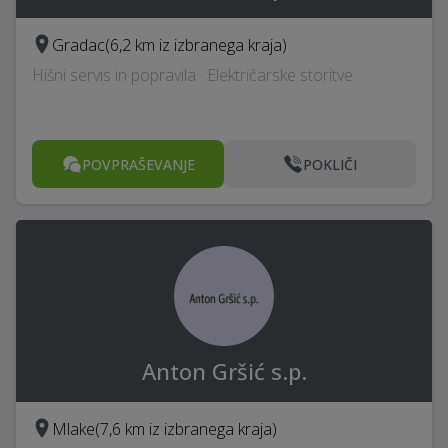
Gradac
(6,2 km iz izbranega kraja)
Hišni servis in popravila · Električarske storitve
POVPRAŠEVANJE
POKLIČI
Anton Gršić s.p.
Mlake
(7,6 km iz izbranega kraja)