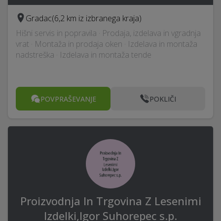
Gradac
(6,2 km iz izbranega kraja)
Hišni servis in popravila · Prodaja, izdelava in vgradnja
vrat · Montaža in prodaja oken · Izdelava in montaža
nadstreška · Izdelava in montaža tende
POVPRAŠEVANJE
POKLIČI
Proizvodnja In Trgovina Z Lesenimi
Izdelki,Igor Suhorepec s.p.