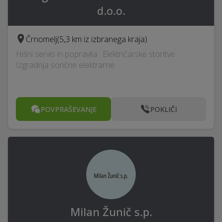
d.o.o.
Črnomelj
(5,3 km iz izbranega kraja)
Hišni servis in popravila · Električarske storitve ·
Izgradnja sončne elektrarne
POVPRAŠEVANJE
POKLIČI
Milan Žunič s.p.