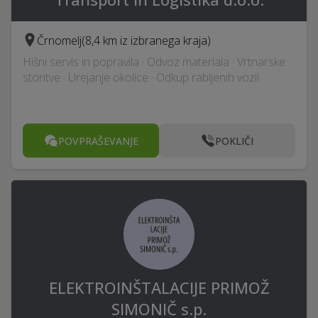
Črnomelj
(8,4 km iz izbranega kraja)
Hišni servis in popravila · Odvoz materiala · Vrtnarske
storitve · Urejanje okolice · Odkup rabljenih vozil
POVPRAŠEVANJE
POKLIČI
ELEKTROINŠTALACIJE PRIMOŽ
SIMONIČ s.p.