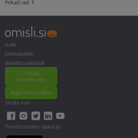
Nagrobni spomenik -
Prikaži več
Stenske obloge - Semic
Semic
Prodaja, izdelava in
Popravilo strojev in
vgradnja vrat - Semic
mehanizacije - Semic
O nas
Polaganje tlakovcev -
Snemanje poroke - Semic
Semic
Pogoji uporabe
Nastavitve zasebnosti
Nezgodno zavarovanje -
Polaganje ploščic - Semic
Semic
Oddajte
povpraševanje
Ozvočenje in razsvetljava
Vedeževanje - Semic
Registrirajte podjetje
prireditev - Semic
Sledite nam
Virtualna in obogatena
Elektro meritve - Semic
resničnost (VR - AR) -
Semic
Prenesi mobilno aplikacijo