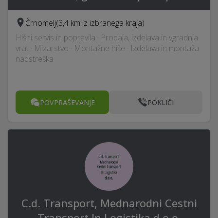
Črnomelj
(3,4 km iz izbranega kraja)
Hišni servis in popravila · Prodaja, izdelava in vgradnja
vrat · Mizarstvo · Montažne hiše · Izdelava in montaža
nadstreška
POVPRAŠEVANJE
POKLIČI
C.d. Transport, Mednarodni Cestni
Transport In Logistika d.o.o.