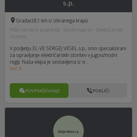
s.p.
Gradac
(8,1 km iz izbranega kraja)
Hišni servis in popravila · Servis naprav · Električarske
storitve
V podjetju EL-VE SERGEJ VESEL s.p., smo specializirani
za opravljanje električarskih storitev v jugovzhodni
regiji. Naša ekipa je sestavljena iz vi…
Več
POVPRAŠEVANJE
POKLIČI