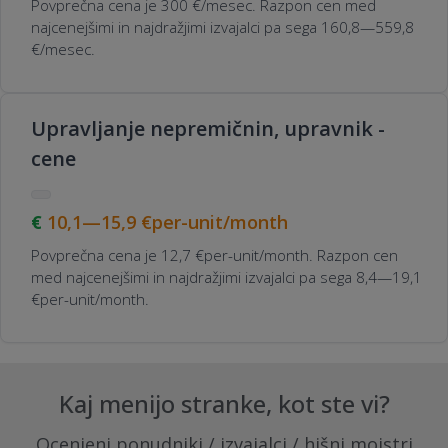
Povprečna cena je 300 €/mesec. Razpon cen med
najcenejšimi in najdražjimi izvajalci pa sega 160,8—559,8
€/mesec.
Upravljanje nepremičnin, upravnik -
cene
10,1—15,9
€per-unit/month
Povprečna cena je 12,7 €per-unit/month. Razpon cen
med najcenejšimi in najdražjimi izvajalci pa sega 8,4—19,1
€per-unit/month.
Kaj menijo stranke, kot ste vi?
Ocenjeni ponudniki / izvajalci / hišni mojstri