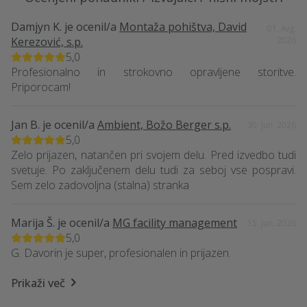
Damjyn K.
je ocenil/a
Montaža pohištva, David
01. Avg.
Kerezović, s.p.
2026
5,0
Profesionalno in strokovno opravljene storitve.
Priporocam!
Jan B.
je ocenil/a
Ambient, Božo Berger s.p.
30. Jun. 2026
5,0
Zelo prijazen, natančen pri svojem delu. Pred izvedbo tudi
svetuje. Po zaključenem delu tudi za seboj vse pospravi.
Sem zelo zadovoljna (stalna) stranka
Marija Š.
je ocenil/a
MG facility management
15. Jun. 2026
5,0
G. Davorin je super, profesionalen in prijazen.
Prikaži več