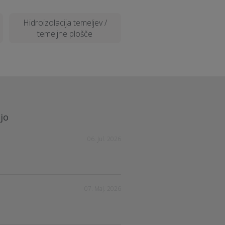
Hidroizolacija temeljev /
temeljne plošče
jo
06. Jul. 2026
07. Maj. 2026