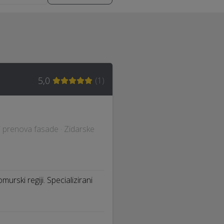
5,0
(
1
)
li prenova fasade · Zidarske
urski regiji. Specializirani