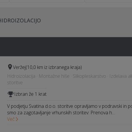
HIDROIZOLACIJO
Veržej
(10,0 km iz izbranega kraja)
Hidroizolacija · Montažne hiše · Slikopleskarstvo · Izdelava a
storitve
Izbran že 1 krat
V podjetju Svatina d.o.o. storitve opravljamo v podravski in pom
smo za zagotavljanje vrhunskih storitev: Prenova h…
Več