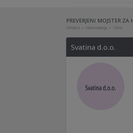
PREVERJENI MOJSTER ZA 
Omisli.si
Hidroizolacija
Tišina
Svatina d.o.o.