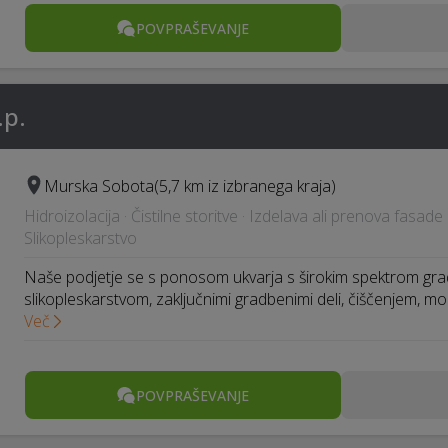
POVPRAŠEVANJE
.p.
Murska Sobota
(5,7 km iz izbranega kraja)
Hidroizolacija · Čistilne storitve · Izdelava ali prenova fasade 
Slikopleskarstvo
Naše podjetje se s ponosom ukvarja s širokim spektrom grad
slikopleskarstvom, zaključnimi gradbenimi deli, čiščenjem, m
Več
POVPRAŠEVANJE