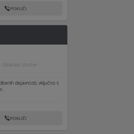
POKLIČI
· Zidarske storitve ·
benih dejavnosti, vključno s
on…
POKLIČI