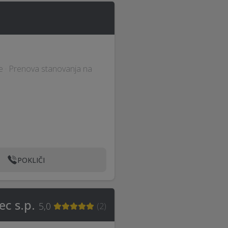
tve · Prenova stanovanja na
POKLIČI
ec s.p.
5,0
(
2
)