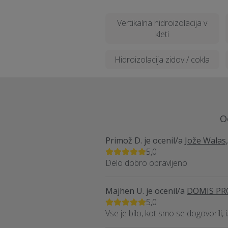
Vertikalna hidroizolacija v
kleti
Hidroizolacija zidov / cokla
O
Primož D.
je ocenil/a
Jože Walas
5,0
Delo dobro opravljeno
Majhen U.
je ocenil/a
DOMIS PRO,
5,0
Vse je bilo, kot smo se dogovorili, 