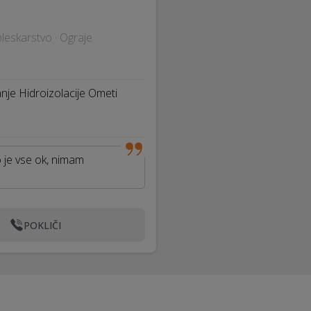
opleskarstvo · Ograje
nje Hidroizolacije Ometi
o je vse ok, nimam
POKLIČI