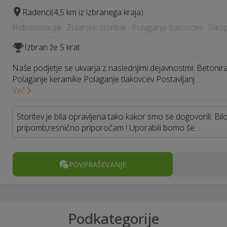
Radenci
(4,5 km iz izbranega kraja)
Hidroizolacija · Zidarske storitve · Polaganje tlakovcev · Slik
Izbran že 5 krat
Naše podjetje se ukvarja z naslednjimi dejavnostmi: Betonira
Polaganje keramike Polaganje tlakovcev Postavljanj…
Več
Storitev je bila opravljena tako kakor smo se dogovorili. Bil
pripomb,resnično priporočam ! Uporabili bomo še…
POVPRAŠEVANJE
Podkategorije