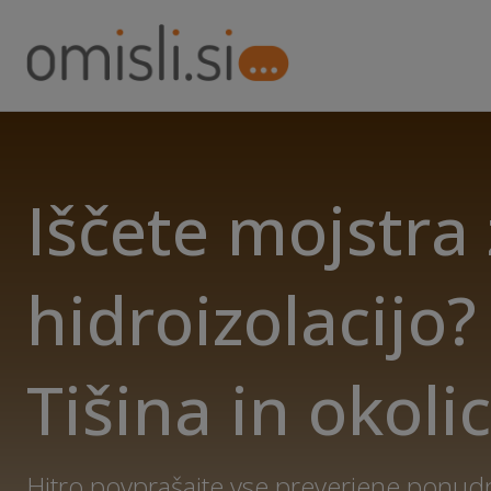
Iščete mojstra
hidroizolacijo? 
Tišina in okoli
Hitro povprašajte vse preverjene ponud