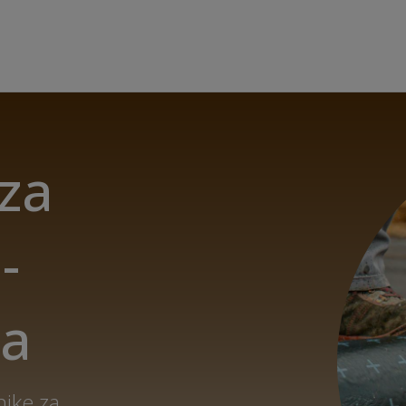
 za
-
ca
nike za