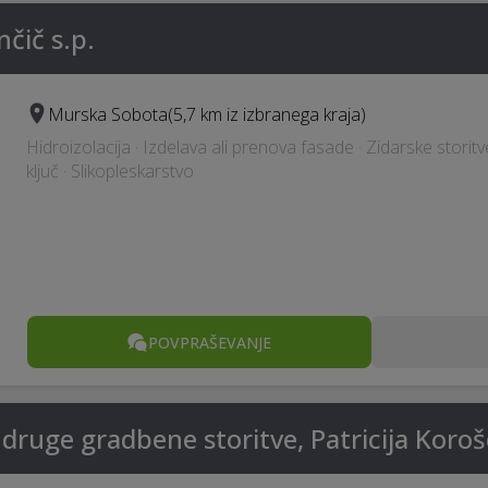
čič s.p.
Murska Sobota
(5,7 km iz izbranega kraja)
Hidroizolacija · Izdelava ali prenova fasade · Zidarske stori
ključ · Slikopleskarstvo
POVPRAŠEVANJE
 druge gradbene storitve, Patricija Koroš