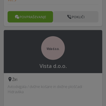
POVPRAŠEVANJE
POKLIČI
Vista d.o.o.
Žiri
Avtodvigala / dvižne košare in dvižne ploščadi ·
Hidravlika