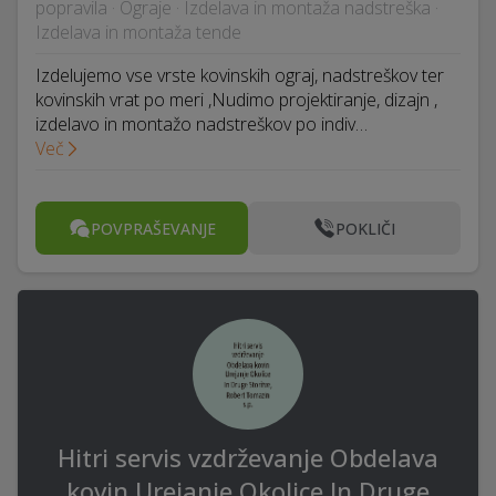
popravila · Ograje · Izdelava in montaža nadstreška ·
Izdelava in montaža tende
Izdelujemo vse vrste kovinskih ograj, nadstreškov ter
kovinskih vrat po meri ,Nudimo projektiranje, dizajn ,
izdelavo in montažo nadstreškov po indiv…
Več
POVPRAŠEVANJE
POKLIČI
Hitri servis vzdrževanje Obdelava
kovin Urejanje Okolice In Druge