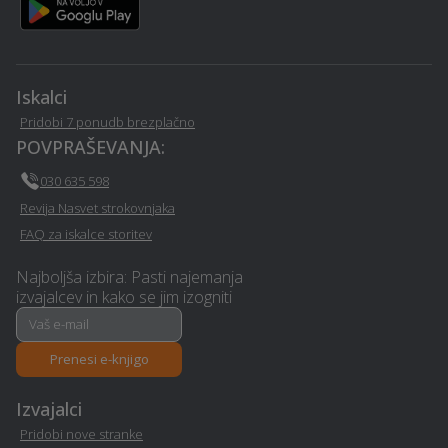
scavnici
scavnici
Prevoz vozil - Sveti-jurij-
Izterjava dolga - Sveti-jurij-
ob-scavnici
ob-scavnici
Iskalci
Pridobi 7 ponudb brezplačno
Računalništvo in IT
Statika - Sveti-jurij-ob-
POVPRAŠEVANJA:
storitve - Sveti-jurij-ob-
scavnici
scavnici
030 635 598
Revija Nasvet strokovnjaka
Montaža knaufa - Sveti-
Elektro meritve - Sveti-jurij-
FAQ za iskalce storitev
jurij-ob-scavnici
ob-scavnici
Najboljša izbira: Pasti najemanja
Dobava, gradnja in
Popravilo strojev in
izvajalcev in kako se jim izogniti
montaža bazenov - Sveti-
mehanizacije - Sveti-jurij-
jurij-ob-scavnici
ob-scavnici
Prenesi e-knjigo
Zdravniški pregledi - Sveti-
Električarske storitve -
Izvajalci
jurij-ob-scavnici
Sveti-jurij-ob-scavnici
Pridobi nove stranke