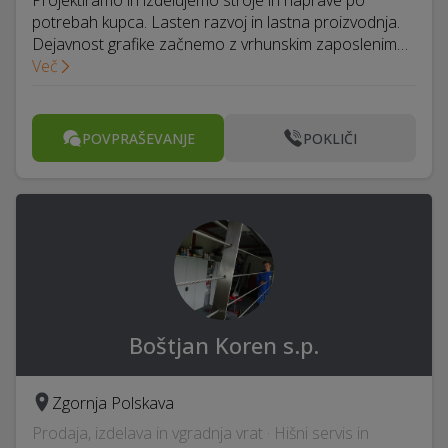
Projektiramo in izdelujemo stroje in naprave po
potrebah kupca. Lasten razvoj in lastna proizvodnja.
Dejavnost grafike začnemo z vrhunskim zaposlenim…
Več
POVPRAŠEVANJE
POKLIČI
Boštjan Koren s.p.
Zgornja Polskava
Prodaja, izdelava in vgradnja vrat · Hišni servis in