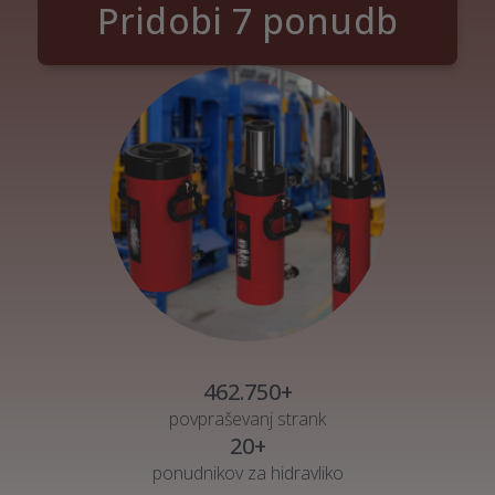
Pridobi 7 ponudb
462.750+
povpraševanj strank
20+
ponudnikov za hidravliko