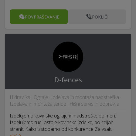
POVPRAŠEVANJE
POKLIČI
D-fences
Hidravlika · Ograje · Izdelava in montaža nadstreška ·
Izdelava in montaža tende · Hišni servis in popravila
Izdelujemo kovinske ograje in nadstreške po meri.
Izdelujemo tudi ostale kovinske izdelke, po željah
strank. Kako izstopamo od konkurence Za vsak…
Več