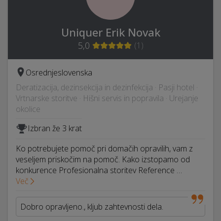
Uniquer Erik Novak
5,0
(
1
)
Osrednjeslovenska
Deratizacija, dezinsekcija in dezinfekcija · Pasji hotel ·
Vrtnarske storitve · Hišni servis in popravila · Urejanje
okolice
Izbran že 3 krat
Ko potrebujete pomoč pri domačih opravilih, vam z
veseljem priskočim na pomoč. Kako izstopamo od
konkurence Profesionalna storitev Reference …
Več
Dobro opravljeno., kljub zahtevnosti dela.