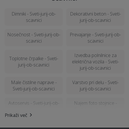
Dimniki - Sveti-jurij-ob-
Dekorativni beton - Sveti-
scavnici
jurij-ob-scavnici
Nosečnost - Sveti-jurij-ob-
Prevajanje - Sveti-jurij-ob-
scavnici
scavnici
Izvedba polnilnice za
Toplotne črpalke - Sveti-
električna vozila - Sveti-
jurij-ob-scavnici
jurij-ob-scavnici
Male čistilne naprave -
Varstvo pri delu - Sveti-
Sveti-jurij-ob-scavnici
jurij-ob-scavnici
Avtoservis - Sveti-jurij-ob-
Najem foto stojnice -
scavnici
Sveti-jurij-ob-scavnici
Prikaži več
Prenova stanovanja na
Fizioterapija - Sveti-jurij-