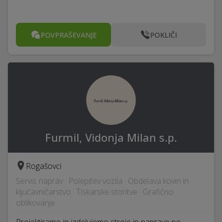
POVPRAŠEVANJE
POKLIČI
Furmil, Vidonja Milan s.p.
Rogašovci
Servis naprav · Polepitev vozila · Obdelava kovin in
ključavničarstvo · Tiskarske storitve · Grafično
oblikovanje