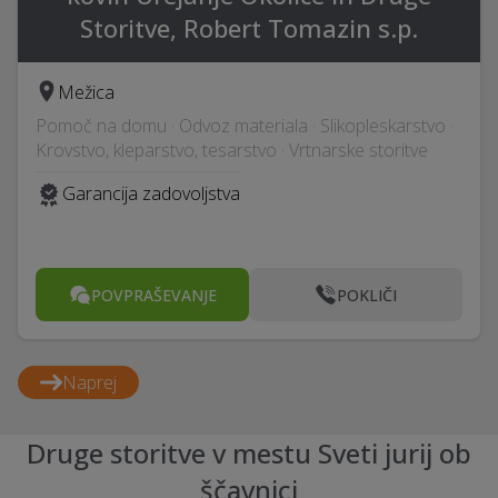
Storitve, Robert Tomazin s.p.
Mežica
Pomoč na domu · Odvoz materiala · Slikopleskarstvo ·
Krovstvo, kleparstvo, tesarstvo · Vrtnarske storitve
Garancija zadovoljstva
POVPRAŠEVANJE
POKLIČI
Naprej
Druge storitve v mestu Sveti jurij ob
ščavnici