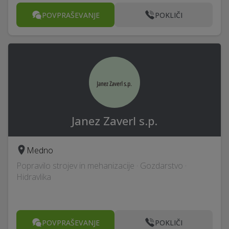
POVPRAŠEVANJE
POKLIČI
Janez Zaverl s.p.
Medno
Popravilo strojev in mehanizacije · Gozdarstvo ·
Hidravlika
POVPRAŠEVANJE
POKLIČI