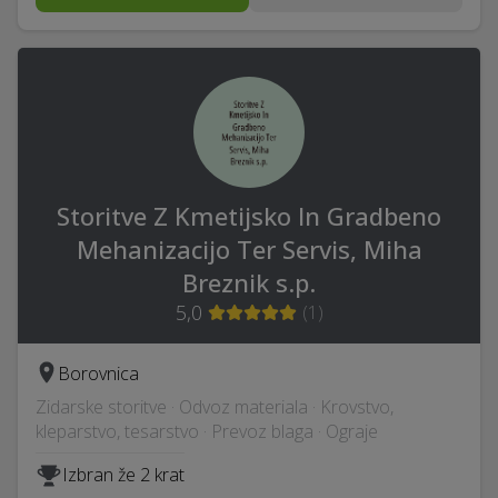
Storitve Z Kmetijsko In Gradbeno
Mehanizacijo Ter Servis, Miha
Breznik s.p.
5,0
(
1
)
Borovnica
Zidarske storitve · Odvoz materiala · Krovstvo,
kleparstvo, tesarstvo · Prevoz blaga · Ograje
Izbran že 2 krat