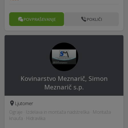
POVPRAŠEVANJE
POKLIČI
Kovinarstvo Meznarič, Simon
Meznarič s.p.
Ljutomer
Ograje · Izdelava in montaža nadstreška · Montaža
knaufa · Hidravlika