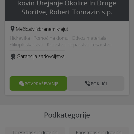
kovin Urejanje Okolice In Druge
Storitve, Robert Tomazin s.p.
Mežica
(v izbranem kraju)
Hidravlika · Pomoč na domu · Odvoz materiala ·
Slikopleskarstvo · Krovstvo, kleparstvo, tesarstvo
Garancija zadovoljstva
POVPRAŠEVANJE
POKLIČI
Podkategorije
Teleskopski hidravlični
Enostranski hidravlični