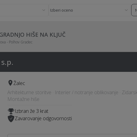
 GRADNJO HIŠE NA KLJUČ
ova - Polhov Gradec
s.p.
Žalec
Arhitekturne storitve · Interier / notranje oblikovanje · Zidarsk
Montažne hiše
Izbran že 3 krat
Zavarovanje odgovornosti