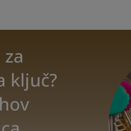
a za
 ključ?
lhov
ica