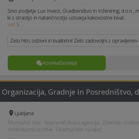
Smo podjetje Lux Invest, Gradbeništvo in Inženiring, d.o.o., m
ki s strastjo in natančnostjo ustvarja kakovostne bival…
Več
Zelo hitri, odzivni in kvalitetni! Zelo zadovoljni z opravljenim
POVPRAŠEVANJE
rganizacija, Gradnje In Posredništvo, d
Ljubljana
Montažne hiše · Nepremičninska agencija · Zidarske storitve 
Arhitekturne storitve · Gradnja hiše na ključ