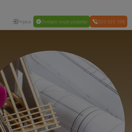
Prijava
Dodajte svoje podjetje
030 635 598