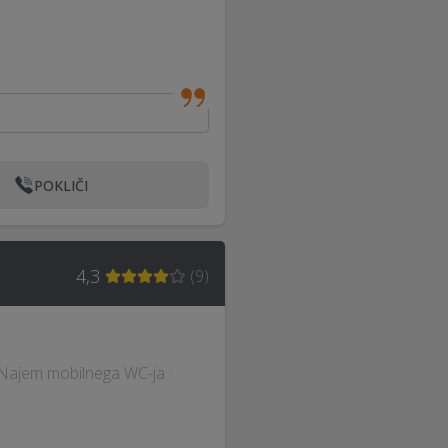
POKLIČI
4,3
(
9
)
 · Najem mobilnega WC-ja ·