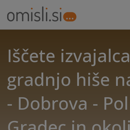
Iščete izvajalc
gradnjo hiše na
- Dobrova - Po
Gradec in okol