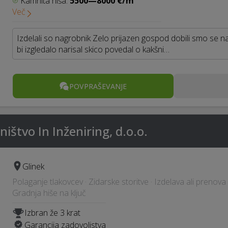
Kamnita hiša:
5500—8000 €/m²
Več
Izdelali so nagrobnik Zelo prijazen gospod dobili smo se 
bi izgledalo narisal skico povedal o kakšni…
POVPRAŠEVANJE
ištvo In Inženiring, d.o.o.
Glinek
Polaganje tlakovcev · Zidarske storitve · Izdelava ali prenova 
Gradnja hiše na ključ
Izbran že 3 krat
Garancija zadovoljstva