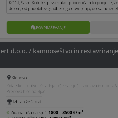
KOGI, Savin Kotnik s.p. vsekakor priporočam to podjetje, z
delom, od pridobitev gradbenega dovoljenja, do same izde
POVPRAŠEVANJE
rt d.o.o. / kamnoseštvo in restavriranj
Klenovo
Zidarske storitve · Gradnja hiše na ključ · Izdelava in montaž
Prenova hiše na ključ
Izbran že 2 krat
Zidana hiša na ključ:
1800—3500 €/m²