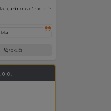
lado, a hitro rastoče podjetje,
 delom.
POKLIČI
.o.o.
·