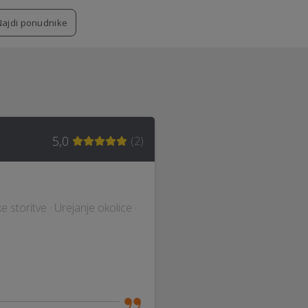
Najdi ponudnike
5,0
(
2
)
e storitve · Urejanje okolice ·