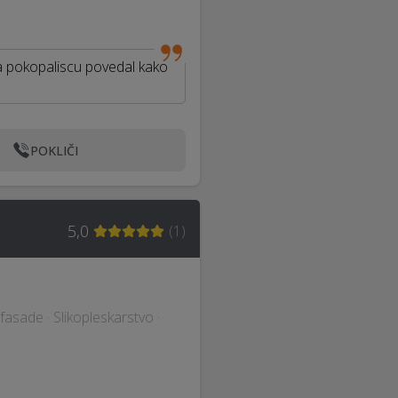
na pokopaliscu povedal kako
POKLIČI
5,0
(
1
)
fasade · Slikopleskarstvo ·