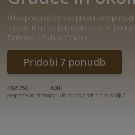
Hitro povprašajte vse preverjene ponud
hiše na ključ ter pridobite cene in pon
Dobrova - Polhov Gradec.
Pridobi 7 ponudb
462.750+
400+
povpraševanj strank
ponudnikov za gradnjo hiše na ključ