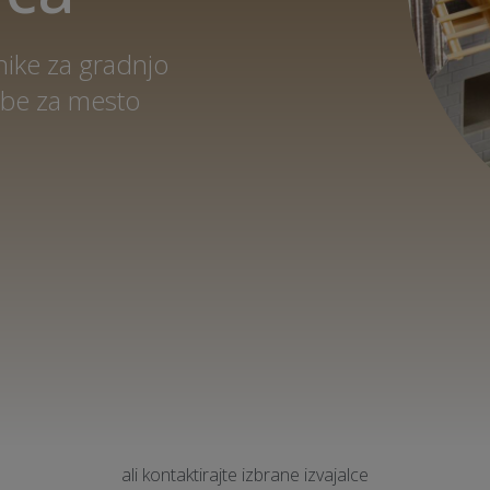
nike za gradnjo
udbe za mesto
ali kontaktirajte izbrane izvajalce