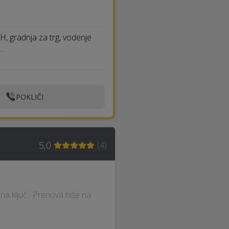
EH, gradnja za trg, vodenje
…
POKLIČI
5,0
(
4
)
e na ključ · Prenova hiše na