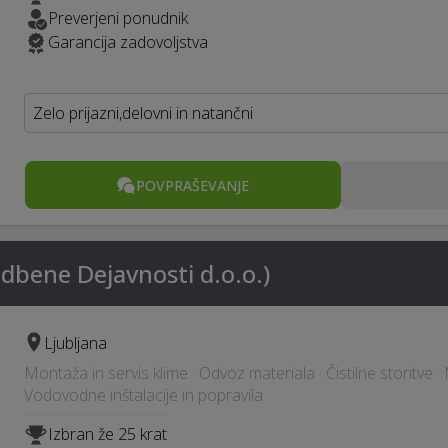
Preverjeni ponudnik
Garancija zadovoljstva
Zelo prijazni,delovni in natančni
POVPRAŠEVANJE
adbene Dejavnosti d.o.o.)
Ljubljana
Montaža in servis klime · Odvoz materiala · Čistilne storitve
Vodovodne inštalacije in popravila
Izbran že 25 krat