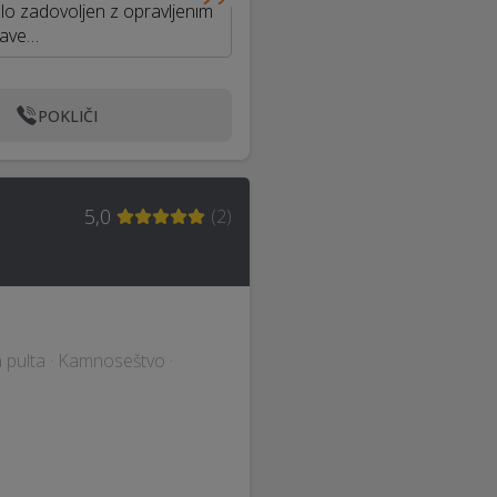
elo zadovoljen z opravljenim
lave…
POKLIČI
e
5,0
(
2
)
a pulta · Kamnoseštvo ·