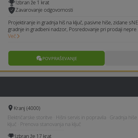
Izbran že 1 krat
Zavarovanje odgovornosti
Projektiranje in gradnja hiš na ključ, pasivne hiše, zidane sN
gradnje in gradbeni nadzor, Posredovanje pri prodaji nepre
Več
POVPRAŠEVANJE
Kranj (4000)
Električarske storitve · Hišni servis in popravila · Gradnja hiš
ključ · Prenova stanovanja na ključ
Izbran že 17 krat