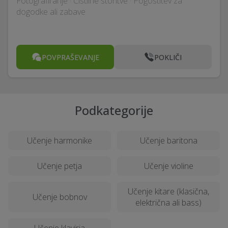
Fotografiranje · Čistilne storitve · Pogostitev za
dogodke ali zabave
POVPRAŠEVANJE
POKLIČI
Podkategorije
Učenje harmonike
Učenje baritona
Učenje petja
Učenje violine
Učenje kitare (klasična,
Učenje bobnov
električna ali bass)