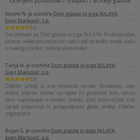
Ocenjeni ponudniki / izvajalci / učitelji glasbe
Noami N.
je ocenil/a
Dom glasbe in joge NILAYA,
27. Jun.
Sven Marković, s.p.
2026
5,0
Sve pohvale za Dom glasbe in joge NILAYA. Profesionalan
pristup, velika posvećenost radu i vidi se koliko truda ulažu
u svakog učenika. Iskrene preporuke!
Tanja N.
je ocenil/a
Dom glasbe in joge NILAYA,
26. Jun.
Sven Marković, s.p.
2026
5,0
Odličen učitelj, ki zna motivirati otroke. Strokoven, zelo
dobro pripravi otroke na izpite za glasbeno šolo, otroci
hitro napredujejo v svojem znanju. Zelo priporočam, tudi
zaradi prijaznosti in prilagodljivosti glede urnika. Odličen
organizator.
Bojan G.
je ocenil/a
Dom glasbe in joge NILAYA,
26. Jun.
Sven Marković, s.p.
2026