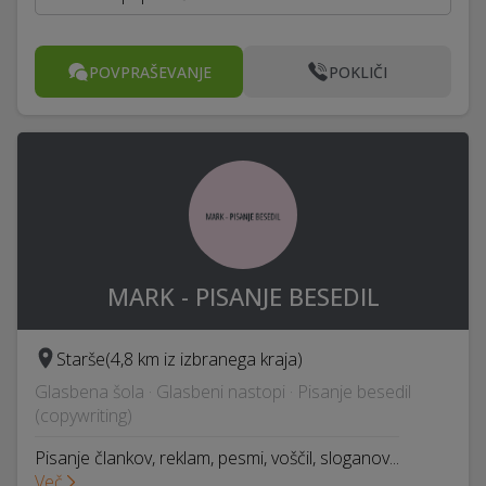
POVPRAŠEVANJE
POKLIČI
MARK - PISANJE BESEDIL
Starše
(4,8 km iz izbranega kraja)
Glasbena šola · Glasbeni nastopi · Pisanje besedil
(copywriting)
Pisanje člankov, reklam, pesmi, voščil, sloganov...
Več