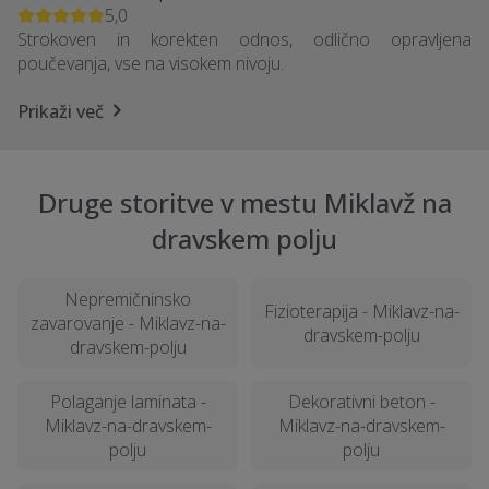
5,0
Strokoven in korekten odnos, odlično opravljena
poučevanja, vse na visokem nivoju.
Prikaži več
Druge storitve v mestu Miklavž na
dravskem polju
Nepremičninsko
Fizioterapija - Miklavz-na-
zavarovanje - Miklavz-na-
dravskem-polju
dravskem-polju
Polaganje laminata -
Dekorativni beton -
Miklavz-na-dravskem-
Miklavz-na-dravskem-
polju
polju