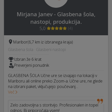
Mirjana Janev - Glasbena šola,
nastopi, produkcija.
5,0
(
4
)
Maribor
(6,7 km iz izbranega kraja)
Glasbena šola · Glasbeni nastopi
Izbran že 6 krat
Preverjeni ponudnik
GLASBENA ŠOLA Učne ure se izvajajo na lokaciji v
Mariboru ali online preko Zoom-a. ​Učne ure, ne glede
na izbrani paket, vključujejo:​ poučevanj…
Več
Zelo zadovoljna s storitvijo. Profesionalen in topel
odnos. Bi priporočala vsem!