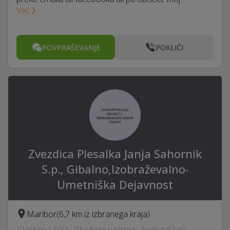
Več
POVPRAŠEVANJE
POKLIČI
Zvezdica Plesalka Janja Sahornik
S.p., Gibalno,Izobraževalno-
Umetniška Dejavnost
Maribor
(6,7 km iz izbranega kraja)
Glasbena šola · Glasbeni nastopi · Animacija na