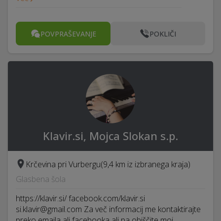
POVPRAŠEVANJE
POKLIČI
Klavir.si, Mojca Slokan s.p.
Krčevina pri Vurbergu
(9,4 km iz izbranega kraja)
Glasbena šola
https://klavir.si/ facebook.com/klavir.si
si.klavir@gmail.com Za več informacij me kontaktirajte
preko emaila ali facebooka ali pa obiščite moj…