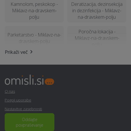
Kamnolom, peskokop -
Deratizacija, dezinsekcija
Miklavz-na-dravskem-
in dezinfekcija - Miklavz-
polju
na-dravskem-polju
Poročna lokacija -
Parketarstvo - Miklavz-na-
Miklavz-na-dravskem-
dravskem-polju
polju
Prikaži več
Polaganje vinila - Miklavz-
Avtoservis - Miklavz-na-
na-dravskem-polju
dravskem-polju
Najem foto stojnice -
Polaganje tapet - Miklavz-
Miklavz-na-dravskem-
na-dravskem-polju
O nas
polju
Pogoji uporabe
Geomehanika - Miklavz-
Letna kuhinja - Miklavz-
Nastavitve zasebnosti
na-dravskem-polju
na-dravskem-polju
Oddajte
povpraševanje
Kozmetični salon -