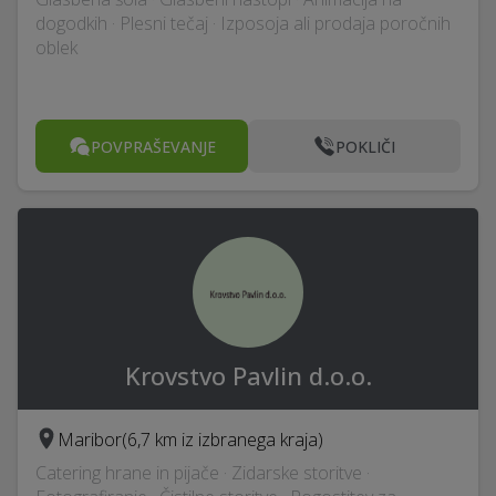
dogodkih · Plesni tečaj · Izposoja ali prodaja poročnih
oblek
POVPRAŠEVANJE
POKLIČI
Krovstvo Pavlin d.o.o.
Maribor
(6,7 km iz izbranega kraja)
Catering hrane in pijače · Zidarske storitve ·