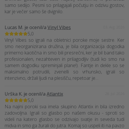
samo sedijo. Pesmi so prilagajali počutju in odzivu gostov,
kar je večer samo še dvignilo.
Lucas M.
je ocenil/a
Vinyl Vibes
03. Avg. 2026
5,0
Vinyl Vibes so igrali na obletnici poroke moje sestre. Ker
smo neorganizirana družina, je bila organizacija dogodka
primerno kaotična in smo bili presrečni, ker je bil band tako
profesionalen, nezahteven in prilagodljiv (tudi ko smo na
samem dogodku spreminjali plane!). Fantje in dekle so se
maksimalno potrudili, zvenelli so vrhunsko, igrali so
intenzivno, držali ljudi na plesišču, repetoar je…
Urška K.
je ocenil/a
Atlantix
28. Jul. 2026
5,0
Na najini poroki sva imela skupino Atlantix in bila izredno
zadovoljna. Igrali so glasbo po našem okusu - sproti so
videli na katero glasbo se odzivajo svatje in seveda tudi
midva in smo ga žurali do jutra. Komaj so uspeli iti na pavzo