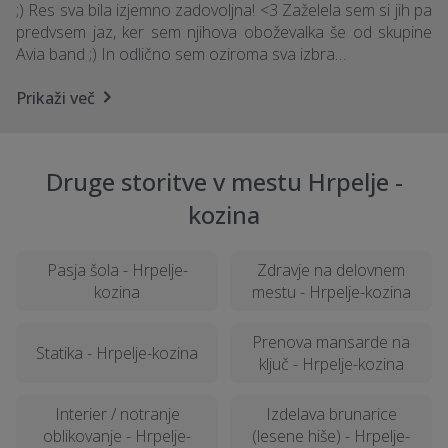
;) Res sva bila izjemno zadovoljna! <3 Zaželela sem si jih pa
predvsem jaz, ker sem njihova oboževalka še od skupine
Avia band ;) In odlično sem oziroma sva izbra…
Prikaži več
Druge storitve v mestu Hrpelje -
kozina
Pasja šola - Hrpelje-
Zdravje na delovnem
kozina
mestu - Hrpelje-kozina
Prenova mansarde na
Statika - Hrpelje-kozina
ključ - Hrpelje-kozina
Interier / notranje
Izdelava brunarice
oblikovanje - Hrpelje-
(lesene hiše) - Hrpelje-