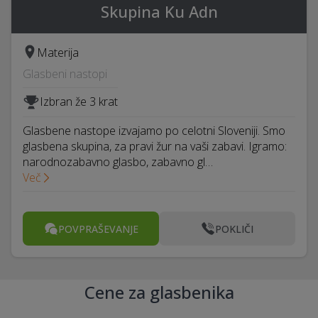
Skupina Ku Adn
Materija
Glasbeni nastopi
Izbran že 3 krat
Glasbene nastope izvajamo po celotni Sloveniji. Smo
glasbena skupina, za pravi žur na vaši zabavi. Igramo:
narodnozabavno glasbo, zabavno gl…
Več
POVPRAŠEVANJE
POKLIČI
Cene za glasbenika