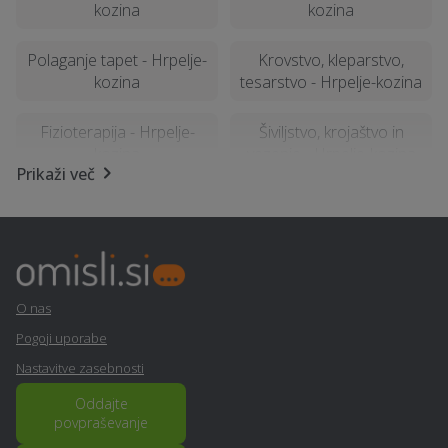
kozina
kozina
Polaganje tapet - Hrpelje-
Krovstvo, kleparstvo,
kozina
tesarstvo - Hrpelje-kozina
Fizioterapija - Hrpelje-
Šiviljstvo, krojaštvo in
kozina
vezenje - Hrpelje-kozina
Prikaži več
SEO optimizacija spletnih
Nagrobni spomenik -
strani - Hrpelje-kozina
Hrpelje-kozina
Prodaja, izdelava in
Ograje - Hrpelje-kozina
vgradnja vrat - Hrpelje-
O nas
kozina
Pogoji uporabe
Nastavitve zasebnosti
Servis naprav - Hrpelje-
Urejanje okolice - Hrpelje-
kozina
kozina
Oddajte
povpraševanje
Pravno svetovanje in