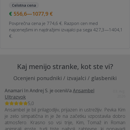
Celotna cena
556,6—1077,9
€
Povprečna cena je 774,6 €. Razpon cen med
najcenejšimi in najdražjimi izvajalci pa sega 427,3—1404,1
€.
Kaj menijo stranke, kot ste vi?
Ocenjeni ponudniki / izvajalci / glasbeniki
Anamari In Andrej S.
je ocenil/a
Ansambel
03. Avg.
Ultrazvok
2026
5,0
Ansambel je bil prilagodljiv, prijazen in ustrežljiv. Pevka Kim
je zelo simpatična in je že na začetku vzpostavila dobro
atmosfero. Krasno so vsi trije, Kim, Tomaž in Roman
animirali goste, tudi tiste najbolj zahtevne, ki ponavadi