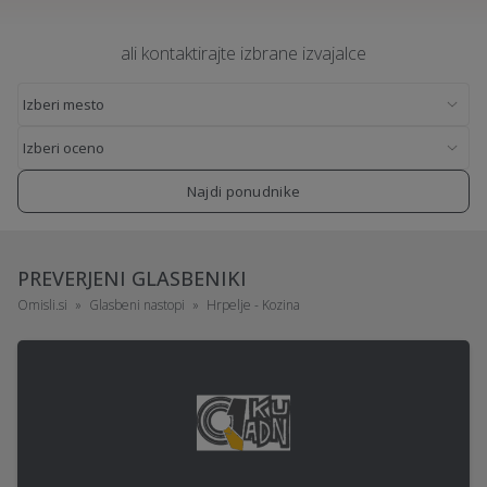
ali kontaktirajte izbrane izvajalce
Najdi ponudnike
PREVERJENI GLASBENIKI
Omisli.si
Glasbeni nastopi
Hrpelje - Kozina