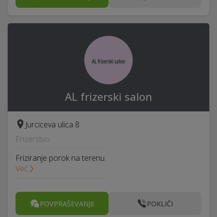
AL frizerski salon
Jurciceva ulica 8
Frizerstvo
Friziranje porok na terenu.
Več
POVPRAŠEVANJE
POKLIČI