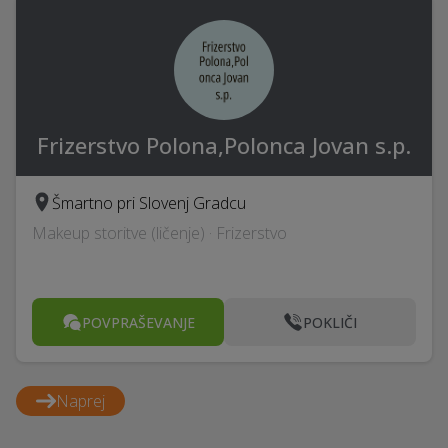
Frizerstvo Polona,Polonca Jovan s.p.
Šmartno pri Slovenj Gradcu
Makeup storitve (ličenje) · Frizerstvo
POVPRAŠEVANJE
POKLIČI
Naprej