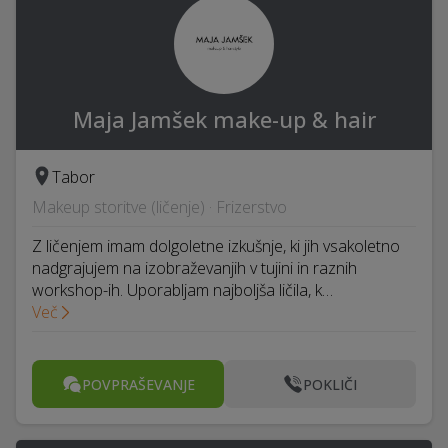
Maja Jamšek make-up & hair
Tabor
Makeup storitve (ličenje) · Frizerstvo
Z ličenjem imam dolgoletne izkušnje, ki jih vsakoletno
nadgrajujem na izobraževanjih v tujini in raznih
workshop-ih. Uporabljam najboljša ličila, k…
Več
POVPRAŠEVANJE
POKLIČI