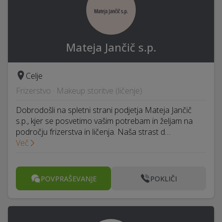
Mateja Jančič s.p.
Celje
Frizerstvo · Makeup storitve (ličenje)
Dobrodošli na spletni strani podjetja Mateja Jančič
s.p., kjer se posvetimo vašim potrebam in željam na
področju frizerstva in ličenja. Naša strast d…
Več
POVPRAŠEVANJE
POKLIČI