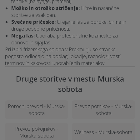
tehnike (balayage, prameni).
Moško in otroško striženje:
Hitre in natančne
storitve za vsak dan.
Svečane pričeske:
Urejanje las za poroke, birme in
druge posebne priložnosti.
Nega las:
Uporaba profesionalne kozmetike za
obnovo in sijaj las.
Pri izbiri frizerskega salona v Prekmurju se stranke
pogosto odločajo na podlagi lokacije, razpoložljivosti
terminov in kakovosti uporabljenih materialov.
Druge storitve v mestu Murska
sobota
Poročni prevozi - Murska-
Prevoz potnikov - Murska-
sobota
sobota
Prevoz pokojnikov -
Wellness - Murska-sobota
Murska-sobota