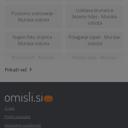
Izdelava brunarice
Poslovno svetovanje -
(lesene hiše) - Murska-
Murska-sobota
sobota
Najem foto stojnice -
Polaganje tapet - Murska-
Murska-sobota
sobota
Nosečnost - Murska-
Fizioterapija - Murska-
sobota
sobota
Prikaži več
Varstvo pri delu - Murska-
Prevoz vozil - Murska-
sobota
sobota
Izterjava dolga - Murska-
Najem vozil - Murska-
sobota
sobota
O nas
Pogoji uporabe
Najem kombijev - Murska-
Geodetske storitve -
Nastavitve zasebnosti
sobota
Murska-sobota