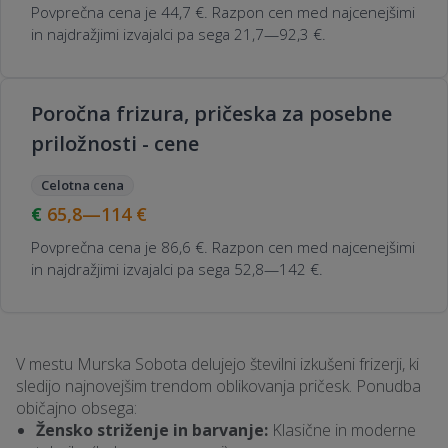
Povprečna cena je 44,7 €. Razpon cen med najcenejšimi
in najdražjimi izvajalci pa sega 21,7—92,3 €.
Poročna frizura, pričeska za posebne
priložnosti - cene
Celotna cena
65,8—114
€
Povprečna cena je 86,6 €. Razpon cen med najcenejšimi
in najdražjimi izvajalci pa sega 52,8—142 €.
V mestu Murska Sobota delujejo številni izkušeni frizerji, ki
sledijo najnovejšim trendom oblikovanja pričesk. Ponudba
običajno obsega:
Žensko striženje in barvanje:
Klasične in moderne