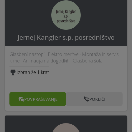
Jernej Kangler s.p. posredništvo
Glasbeni nastopi · Elektro meritve · Montaža in servis
klime · Animacija na dogodkih · Glasbena šola
Izbran že 1 krat
POVPRAŠEVANJE
POKLIČI