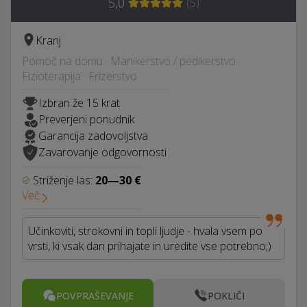
5,0
(
5
)
Kranj
Pomoč na domu · Manikerstvo / pedikerstvo ·
Fizioterapija · Frizerstvo
Izbran že 15 krat
Preverjeni ponudnik
Garancija zadovoljstva
Zavarovanje odgovornosti
Striženje las:
20—30 €
Več
Učinkoviti, strokovni in topli ljudje - hvala vsem po
vrsti, ki vsak dan prihajate in uredite vse potrebno;)
POVPRAŠEVANJE
POKLIČI