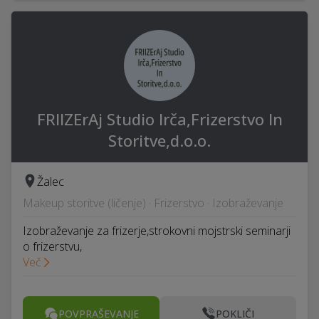
FRIIZErAj Studio Irča,Frizerstvo In
Storitve,d.o.o.
Žalec
Makeup storitve (ličenje) · Frizerstvo · Izobraževanje
Izobraževanje za frizerje,strokovni mojstrski seminarji
o frizerstvu,
Več
POVPRAŠEVANJE
POKLIČI