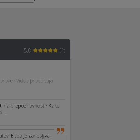
5,0
(
2
)
 poroke · Video produkcija
iti na prepoznavnosti? Kako
mi…
ev. Ekipa je zanesljiva,