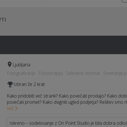
VTI
Ljubljana
Fotografiranje · Fizioterapija · Selitvene storitve · Snemanje
Izbran že 2 krat
Kako pridobiti več strank? Kako povečati prodajo? Kako dob
povečati promet? Kako dvigniti ugled podjetja? Rešitev smo 
Več
Iskreno – sodelovanje z On Point Studio je bila dobra odločit