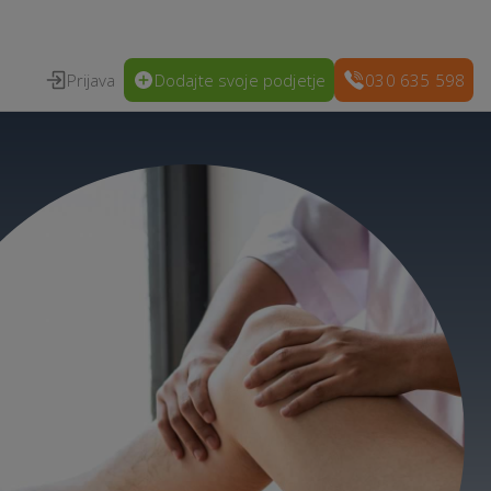
Prijava
Dodajte svoje podjetje
030 635 598