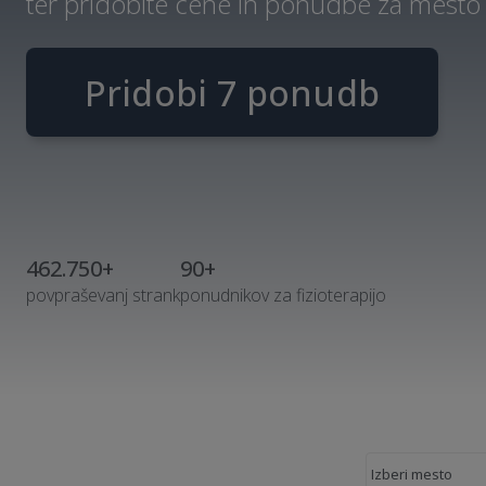
ter pridobite cene in ponudbe za mesto
Pridobi 7 ponudb
462.750+
90+
povpraševanj strank
ponudnikov za fizioterapijo