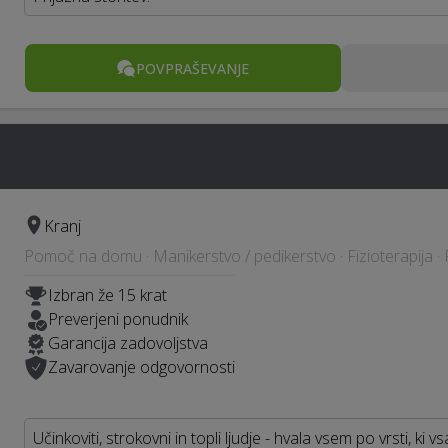
POVPRAŠEVANJE
Kranj
Pomoč na domu · Manikerstvo / pedikerstvo · Fizioterapija · 
Izbran že 15 krat
Preverjeni ponudnik
Garancija zadovoljstva
Zavarovanje odgovornosti
Učinkoviti, strokovni in topli ljudje - hvala vsem po vrsti, ki v