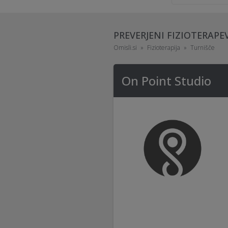
PREVERJENI FIZIOTERAPE
Omisli.si
Fizioterapija
Turnišče
On Point Studio