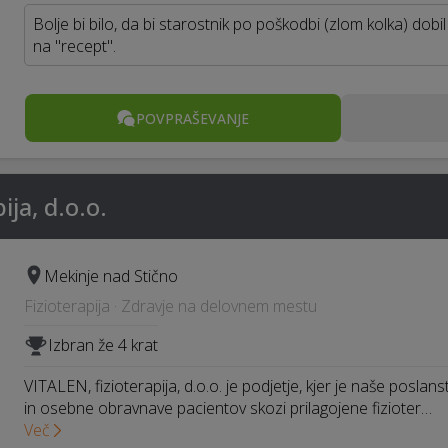
Bolje bi bilo, da bi starostnik po poškodbi (zlom kolka) dob
na "recept".
POVPRAŠEVANJE
ija, d.o.o.
Mekinje nad Stično
Fizioterapija · Zdravje na delovnem mestu
Izbran že 4 krat
VITALEN, fizioterapija, d.o.o. je podjetje, kjer je naše posla
in osebne obravnave pacientov skozi prilagojene fizioter…
Več