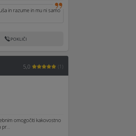
sluša in razume in mu ni samo
POKLIČI
5,0
(
1
)
trebnim omogočiti kakovostno
n pr…