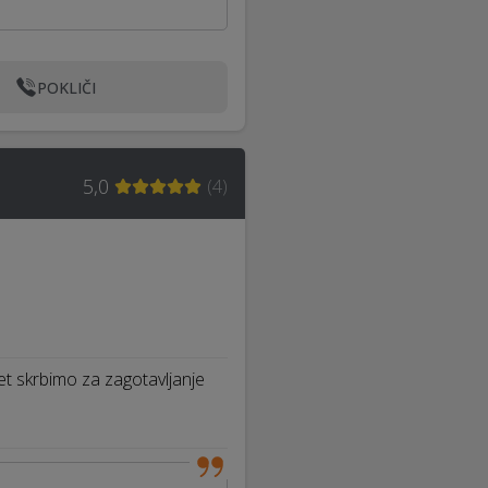
POKLIČI
5,0
(
4
)
let skrbimo za zagotavljanje