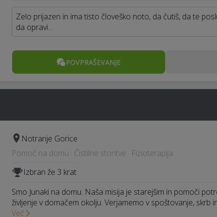
Zelo prijazen in ima tisto človeško noto, da čutiš, da te po
da opravi…
POVPRAŠEVANJE
Notranje Gorice
Pomoč na domu · Čistilne storitve · Fizioterapija
Izbran že 3 krat
Smo Junaki na domu. Naša misija je starejšim in pomoči po
življenje v domačem okolju. Verjamemo v spoštovanje, skrb i
Več