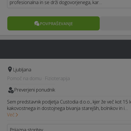
profesionalna in se drži dogovorjenega, kar…
POVPRAŠEVANJE
Ljubljana
Pomoč na domu · Fizioterapija
Preverjeni ponudnik
Sem predstavnik podjetja Custodia d.o.o., kjer že več kot 15 
kakovostnega in dostojnega bivanja starejših, bolnikov in i…
Več
Prijazna storitev.