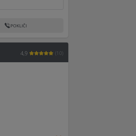
POKLIČI
4,9
(
10
)