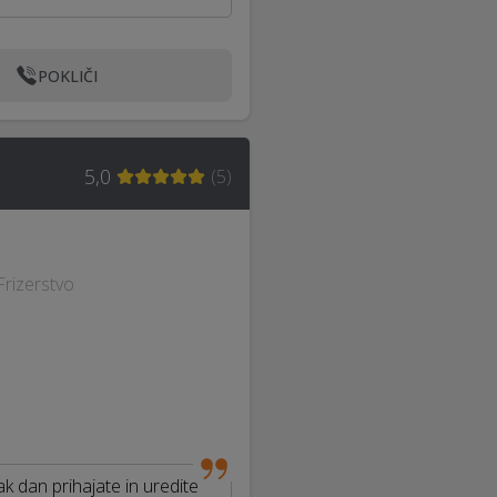
POKLIČI
5,0
(
5
)
Frizerstvo
sak dan prihajate in uredite