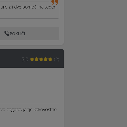
il uro ali dve pomoči na teden
POKLIČI
5,0
(
2
)
nstvo zagotavljanje kakovostne