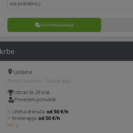
vse potrebno;)
POVPRAŠEVANJE
skrbe
Ljubljana
Pomoč na domu · Fizioterapija
Izbran že 28 krat
Preverjeni ponudnik
Limfna drenaža:
od 50 €/h
Krioterapija:
od 50 €/h
Več