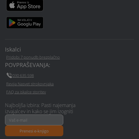
Iskalci
Pridobi 7 ponudb brezplačno
POVPRAŠEVANJA:
030 635 598
Revija Nasvet strokovnjaka
FAQ za iskalce storitev
Najboljša izbira: Pasti najemanja
izvajalcev in kako se jim izogniti
Prenesi e-knjigo