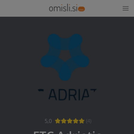
5,0
(4)