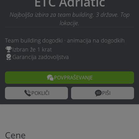
ETC Adriatic
Najboljša izbira za team building. 3 države. Top
lokacije.
Team building dogodki · animacija na dogodkih
Izbran že 1 krat
Garancija zadovoljstva
POVPRAŠEVANJE
POKLIČI
PIŠI
Cene