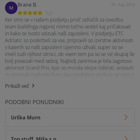
Koroškem, Razkrižje, Rečica ob Savinji, Ribnica, Ribnica na
Brane B.
01. Avg. 2016
Pohorju, Rogatec, Rogaška Slatina, Rogašovci, Ruše, Selnica
5,0
ob Dravi, Semič, Sevnica, Sežana, Slovenj Gradec,
Ker smo se v našem podjetju prvič odločili za izvedbo
Slovenska Bistrica, Slovenske Konjice, Sodražica, Solčava,
team buildinga najprej nismo točno vedeli kaj pričakovati
Središče ob Dravi, Starše, Straža, Sveti Jurij ob Ščavnici,
in kako se bodo odzvali naši zaposleni. V podjetju ETC
Sveti Tomaž, Šalovci, Šempeter pri Gorici, Šentjernej,
Adriatic so poskrbeli za vse, pripravili so izvrstne aktivnosti
Šentjur, Šentrupert, Šenčur, Škocjan, Škofja Loka, Škofljica,
v katerih so naši zaposleni izjemno uživali, super so se
Šmarje pri Jelšah, Šmarješke Toplice, Šmartno ob Paki,
imeli tudi njihovi otroci, ob vsem tem pa so se vsi skupaj še
Šmartno pri Litiji, Šoštanj, Štore, Tabor, Tišina, Tolmin,
bolj povezali med seboj. Najbolj zanimiva je bila zagotovo
Trbovlje, Trebnje, Trnovska vas, Trzin, Tržič, Turnišče,
aktivnost Grand Prix, kjer so morale ekipe izdelati, sestaviti
Velenje, Velika Polana, Velike Lašče, Veržej, Videm, Vipava,
in opremiti majhnim formulam podobna vozila in se nato z
Vitanje, Višnja Gora, Vodice, Vojnik, Vransko, Vrhnika,
njimi podati na progo.
Vuzenica, Zagorje ob Savi, Zavrč, Zreče, Žalec, Železniki,
Prikaži več
Žetale, Žiri, Žirovnica, Žužemberk
Lenart G.
06. Jun. 2016
PODOBNI PONUDNIKI
5,0
Ekipa je profesionalna, prijateljska in natančna. Zabava na
Urška Murn
vrhuncu!
Ajda Š.
06. Jun. 2016
Top stuff, Miša s.p.