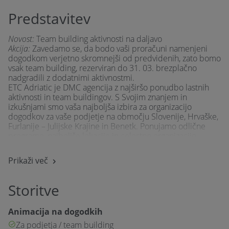
Predstavitev
Novost:
Team building aktivnosti na daljavo
Akcija:
Zavedamo se, da bodo vaši proračuni namenjeni
dogodkom verjetno skromnejši od predvidenih, zato bomo
vsak team building, rezerviran do 31. 03. brezplačno
nadgradili z dodatnimi aktivnostmi.
ETC Adriatic je DMC agencija z najširšo ponudbo lastnih
aktivnosti in team buildingov. S Svojim znanjem in
izkušnjami smo vaša najboljša izbira za organizacijo
dogodkov za vaše podjetje na območju Slovenije, Hrvaške,
Furlanije – Julijske Krajine in Benetk. Ponujamo odlične
programe, najboljše lokacije in celostno organizacijo
dogodka.
Ponujamo odlične tembuilding programe, najboljše
Prikaži več
lokacije in celostno organizacijo dogodka.
Kako izstopamo od konkurence
Storitve
Žal nam je, da smo bili zaradi trenutne situacije bili
primorani odpovedati številne vaše dogodke oziroma team
buildinge. Zavedamo se, da so ti dogodki za vaše podjetje
Animacija na dogodkih
in razvoj vaše ekipe zelo pomembni.
Za podjetja / team building