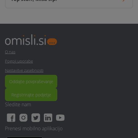
5,0
Zabavna izkušnja z ekipo ETC Adriatik nam bo za vedno
ostala v spominu. Hvala!
Žiga K.
05. Jun. 2016
5,0
super! Prijazno osebje, kvalitetne storitve
O nas
Pogoji uporabe
Nastavitve zasebnosti
Oddajte povpraševanje
Registrirajte podjetje
Sledite nam
Prenesi mobilno aplikacijo