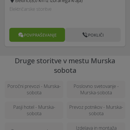
Beltinci
(8,6 km iz izbranega kraja)
Električarske storitve
POVPRAŠEVANJE
POKLIČI
Druge storitve v mestu Murska
sobota
Poročni prevozi - Murska-
Poslovno svetovanje -
sobota
Murska-sobota
Pasji hotel - Murska-
Prevoz potnikov - Murska-
sobota
sobota
Izdelava in montaža