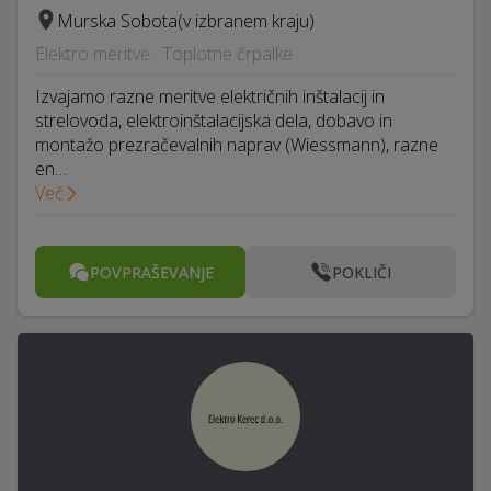
Murska Sobota
(v izbranem kraju)
Elektro meritve · Toplotne črpalke
Izvajamo razne meritve električnih inštalacij in
strelovoda, elektroinštalacijska dela, dobavo in
montažo prezračevalnih naprav (Wiessmann), razne
en…
Več
POVPRAŠEVANJE
POKLIČI