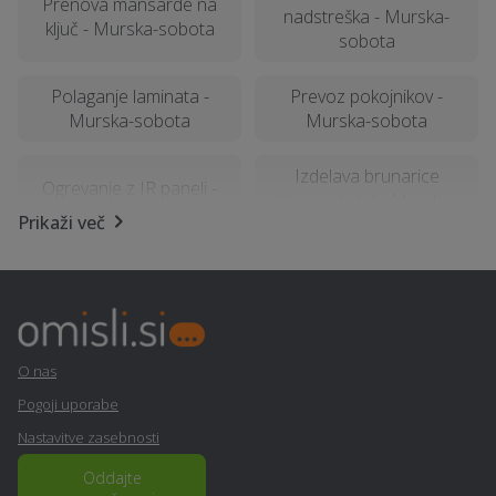
Prenova mansarde na
nadstreška - Murska-
ključ - Murska-sobota
sobota
Polaganje laminata -
Prevoz pokojnikov -
Murska-sobota
Murska-sobota
Izdelava brunarice
Ogrevanje z IR paneli -
(lesene hiše) - Murska-
Murska-sobota
Prikaži več
sobota
Najem foto stojnice -
Tapetništvo - Murska-
Murska-sobota
sobota
Polaganje tapet - Murska-
Varstvo pri delu - Murska-
O nas
sobota
sobota
Pogoji uporabe
Nastavitve zasebnosti
Nosečnost - Murska-
Fizioterapija - Murska-
sobota
sobota
Oddajte