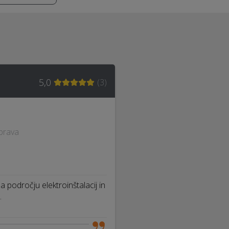
5,0
(
3
)
aprava
 področju elektroinštalacij in
…