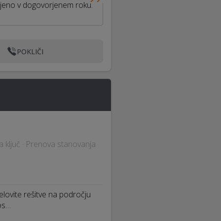
avljeno v dogovorjenem roku.
POKLIČI
a ključ · Prenova stanovanja
lovite rešitve na področju
vos…