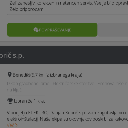
Zeli zanesljiv, korekten in natancen servis. Vse je bilo opr
Zelo priporocam !
POVPRAŠEVANJE
brič s.p.
Benedikt
(5,7 km iz izbranega kraja)
Izkop gradbene jame · Električarske storitve · Prenova hiše n
na ključ
Izbran že 1 krat
V podjetju ELEKTRO, Darijan Kebrič s.p., vam zagotavljamo ce
elektroinštalacij. Naša ekipa strokovnjakov poskrbi za kako
Več