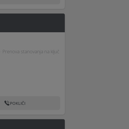
č · Prenova stanovanja na ključ
POKLIČI