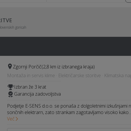
RITVE
lovenskih goricah
Zgornji Porčič
(2,8 km iz izbranega kraja)
Montaža in servis klime · Električarske storitve · Klimatska n
Izbran že 3 krat
Garancija zadovoljstva
Podjetje E-SENS d.o.o. se ponaša z dolgoletnimi izkušnjami na
sončnih elektrarn, zato strankam zagotavljamo visoko kako
Več