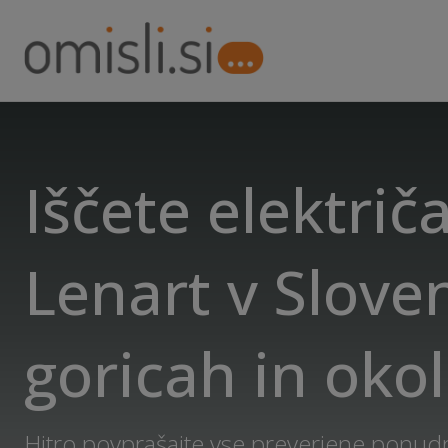
Iščete električa
Lenart v Slove
goricah in okol
Hitro povprašajte vse preverjene ponudn