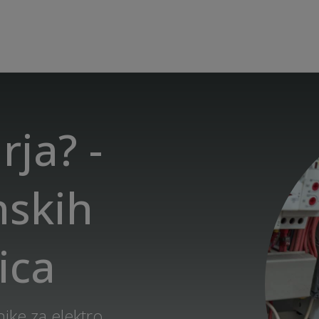
rja? -
nskih
ica
ike za elektro