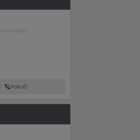
 hiše na ključ
POKLIČI