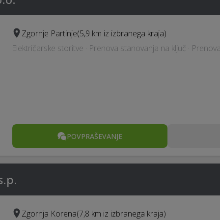
Zgornje Partinje
(5,9 km iz izbranega kraja)
Električarske storitve · Prenova stanovanja na ključ · Prenova
POVPRAŠEVANJE
.p.
Zgornja Korena
(7,8 km iz izbranega kraja)