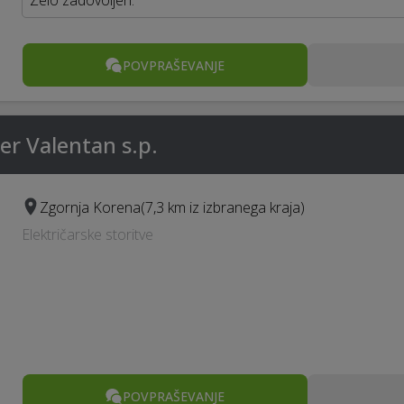
Zelo zadovoljen.
POVPRAŠEVANJE
ter Valentan s.p.
Zgornja Korena
(7,3 km iz izbranega kraja)
Električarske storitve
POVPRAŠEVANJE