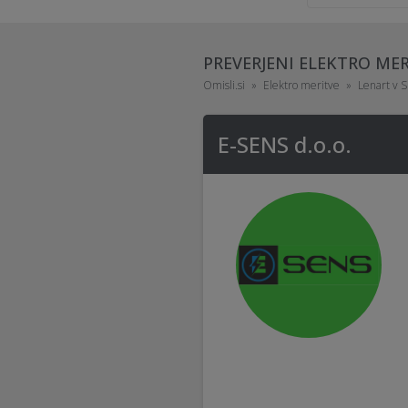
PREVERJENI ELEKTRO ME
Omisli.si
Elektro meritve
Lenart v S
E-SENS d.o.o.