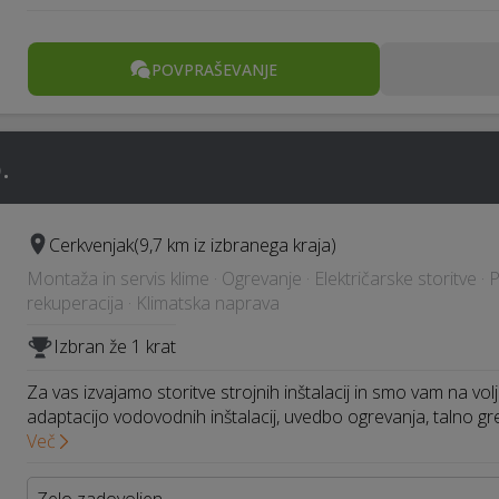
POVPRAŠEVANJE
.
Cerkvenjak
(9,7 km iz izbranega kraja)
Montaža in servis klime · Ogrevanje · Električarske storitve · 
rekuperacija · Klimatska naprava
Izbran že 1 krat
Za vas izvajamo storitve strojnih inštalacij in smo vam na v
adaptacijo vodovodnih inštalacij, uvedbo ogrevanja, talno gr
Več