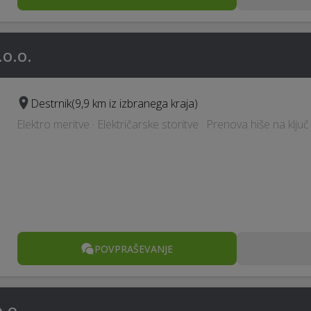
.o.o.
Destrnik
(9,9 km iz izbranega kraja)
Elektro meritve · Električarske storitve · Prenova hiše na klju
POVPRAŠEVANJE
.o.