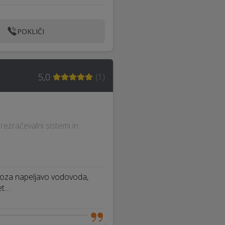
POKLIČI
5,0
(
1
)
Prezračevalni sistemi in
oljoza napeljavo vodovoda,
et…