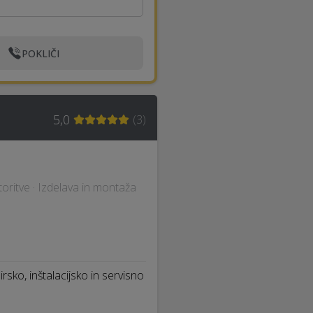
POKLIČI
5,0
(
3
)
storitve · Izdelava in montaža
ko, inštalacijsko in servisno