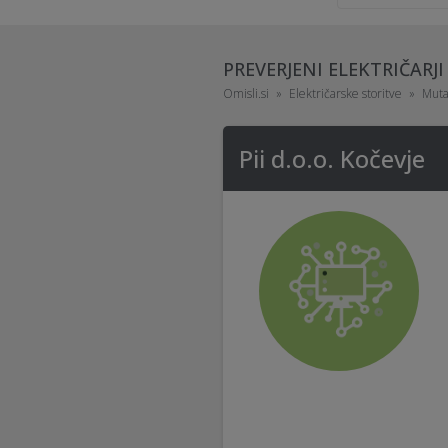
PREVERJENI ELEKTRIČARJI
Omisli.si
Električarske storitve
Mut
Pii d.o.o. Kočevje