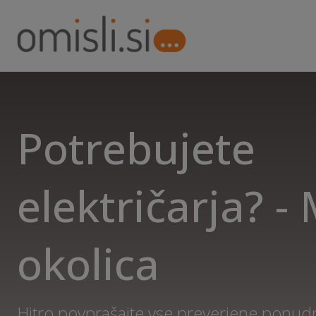
Potrebujete
električarja? -
okolica
Hitro povprašajte vse preverjene ponud