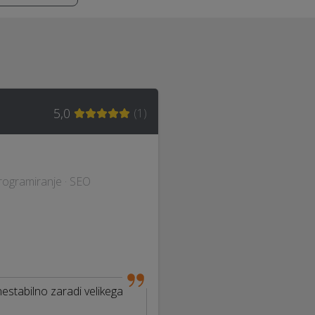
5,0
(
1
)
 programiranje · SEO
nestabilno zaradi velikega