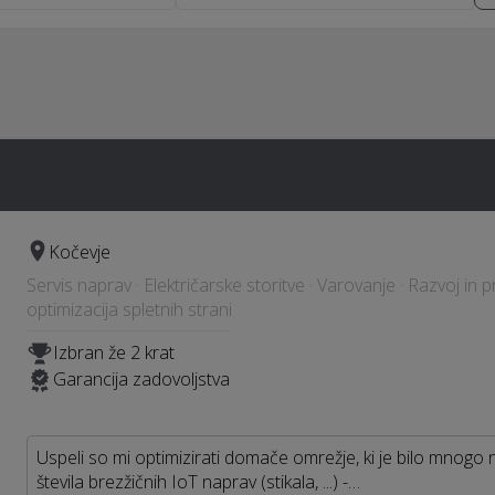
a
Kočevje
Servis naprav · Električarske storitve · Varovanje · Razvoj in
optimizacija spletnih strani
Izbran že 2 krat
Garancija zadovoljstva
Uspeli so mi optimizirati domače omrežje, ki je bilo mnogo 
števila brezžičnih IoT naprav (stikala, ...) -…