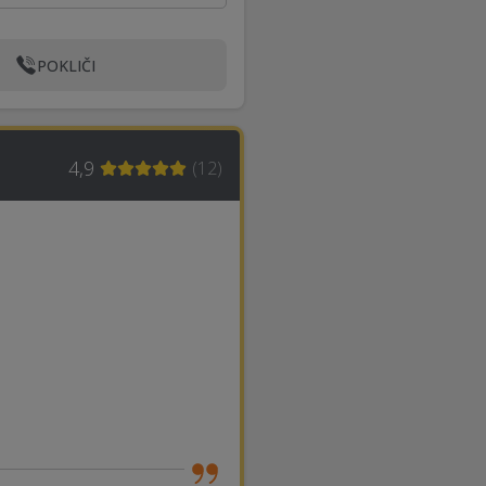
POKLIČI
4,9
(
12
)