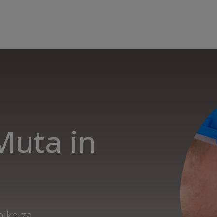
 Muta in
nike za