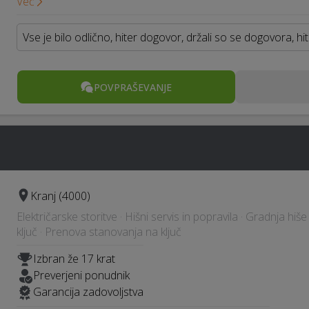
Več
Vse je bilo odlično, hiter dogovor, držali so se dogovora, hi
POVPRAŠEVANJE
Kranj (4000)
Električarske storitve · Hišni servis in popravila · Gradnja hiš
ključ · Prenova stanovanja na ključ
Izbran že 17 krat
Preverjeni ponudnik
Garancija zadovoljstva