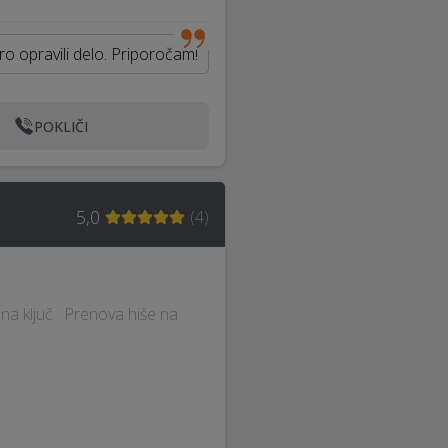
tro opravili delo. Priporočam!
POKLIČI
5,0
(
4
)
e na ključ · Prenova hiše na