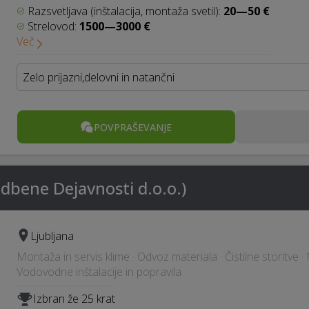
Razsvetljava (inštalacija, montaža svetil):
20—50 €
Strelovod:
1500—3000 €
Več
Zelo prijazni,delovni in natančni
POVPRAŠEVANJE
adbene Dejavnosti d.o.o.)
Ljubljana
Montaža in servis klime · Odvoz materiala · Čistilne storitve
Vodovodne inštalacije in popravila
Izbran že 25 krat