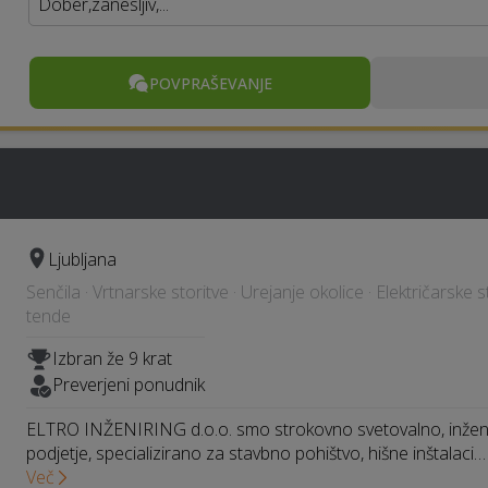
Dober,zanesljiv,...
POVPRAŠEVANJE
Ljubljana
Senčila · Vrtnarske storitve · Urejanje okolice · Električarske 
tende
Izbran že 9 krat
Preverjeni ponudnik
ELTRO INŽENIRING d.o.o. smo strokovno svetovalno, inženirs
podjetje, specializirano za stavbno pohištvo, hišne inštalaci…
Več