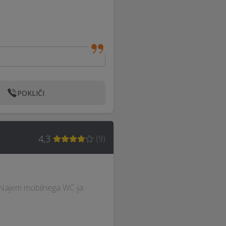
POKLIČI
4,3
(
9
)
 · Najem mobilnega WC-ja ·