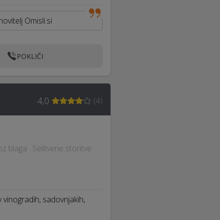
vitelj Omisli.si
POKLIČI
4,0
(
4
)
z blaga · Selitvene storitve
v vinogradih, sadovnjakih,