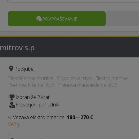
POVPRAŠEVANJE
mitrov s.p
Podljubelj
Električarske storitve · Slikopleskarstvo · Elektro meritve ·
Prenova hiše na ključ · Prenova mansarde na ključ
Izbran že 2 krat
Preverjeni ponudnik
Vezava elektro omarice:
180—270 €
Več