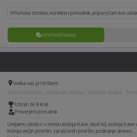
Vrhunska storitev, korekten ponudnik, priporočam kot ustano
POVPRAŠEVANJE
Velika vas pri Krškem
Odvoz materiala · Vrtnarske storitve · Urejanje okolice · Prevo
Izbran že 8 krat
Preverjeni ponudnik
Urejamo okolico v smislu košnja trave okoli hiš, košnja trave 
košnja večjih površin, zarašcenih površin, podiranje dreves…