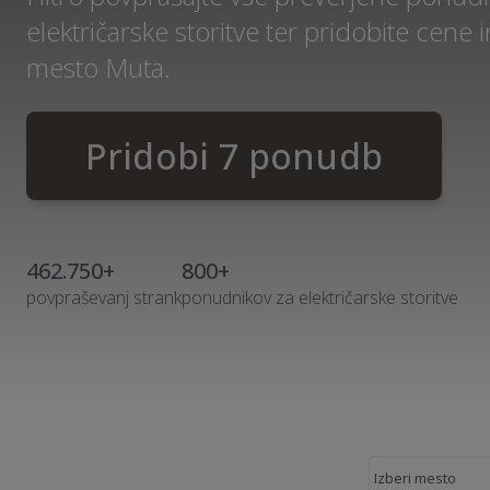
električarske storitve ter pridobite cene
mesto Muta.
Pridobi 7 ponudb
462.750+
800+
povpraševanj strank
ponudnikov za električarske storitve