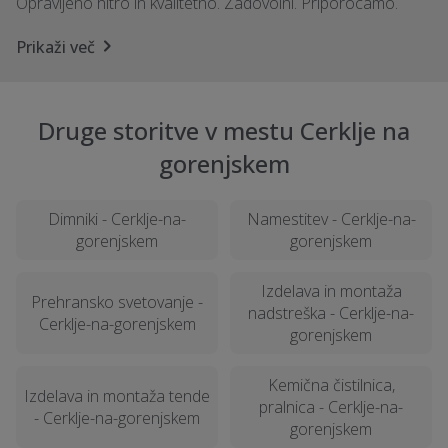
Opravljeno hitro in kvalitetno. Zadovolni. Priporocamo.
Prikaži več
Druge storitve v mestu Cerklje na
gorenjskem
Dimniki - Cerklje-na-
Namestitev - Cerklje-na-
gorenjskem
gorenjskem
Izdelava in montaža
Prehransko svetovanje -
nadstreška - Cerklje-na-
Cerklje-na-gorenjskem
gorenjskem
Kemična čistilnica,
Izdelava in montaža tende
pralnica - Cerklje-na-
- Cerklje-na-gorenjskem
gorenjskem