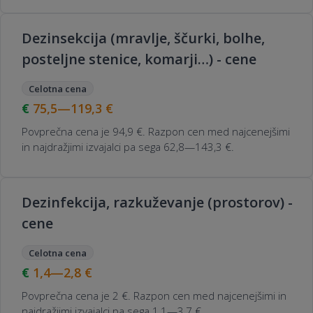
Dezinsekcija (mravlje, ščurki, bolhe,
posteljne stenice, komarji…) - cene
Celotna cena
75,5—119,3
€
Povprečna cena je 94,9 €. Razpon cen med najcenejšimi
in najdražjimi izvajalci pa sega 62,8—143,3 €.
Dezinfekcija, razkuževanje (prostorov) -
cene
Celotna cena
1,4—2,8
€
Povprečna cena je 2 €. Razpon cen med najcenejšimi in
najdražjimi izvajalci pa sega 1,1—3,7 €.