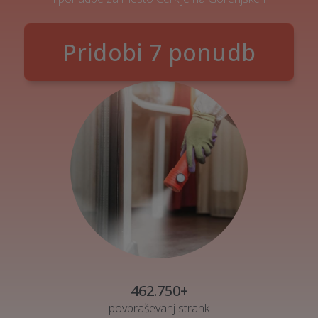
Pridobi 7 ponudb
462.750+
povpraševanj strank