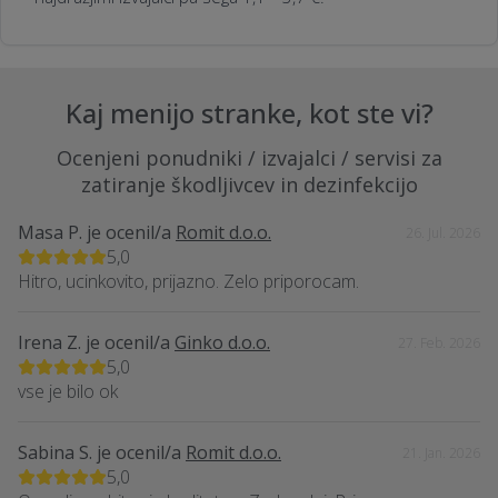
Kaj menijo stranke, kot ste vi?
Ocenjeni ponudniki / izvajalci / servisi za
zatiranje škodljivcev in dezinfekcijo
Masa P.
je ocenil/a
Romit d.o.o.
26. Jul. 2026
5,0
Hitro, ucinkovito, prijazno. Zelo priporocam.
Irena Z.
je ocenil/a
Ginko d.o.o.
27. Feb. 2026
5,0
vse je bilo ok
Sabina S.
je ocenil/a
Romit d.o.o.
21. Jan. 2026
5,0