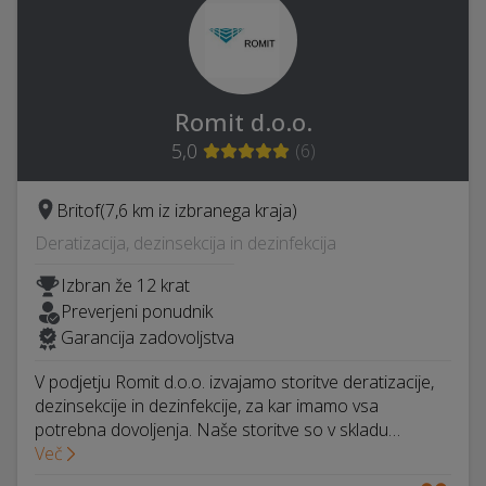
Romit d.o.o.
5,0
(
6
)
Britof
(7,6 km iz izbranega kraja)
Deratizacija, dezinsekcija in dezinfekcija
Izbran že 12 krat
Preverjeni ponudnik
Garancija zadovoljstva
V podjetju Romit d.o.o. izvajamo storitve deratizacije,
dezinsekcije in dezinfekcije, za kar imamo vsa
potrebna dovoljenja. Naše storitve so v skladu…
Več