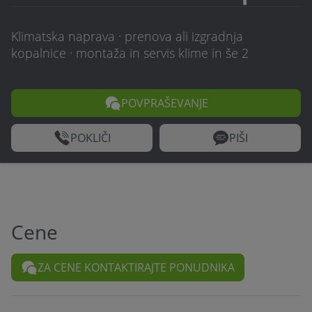
Klimatska naprava · prenova ali izgradnja
kopalnice · montaža in servis klime in še 2
POVPRAŠEVANJE
POKLIČI
PIŠI
Cene
ZA CENE KONTAKTIRAJTE PONUDNIKA