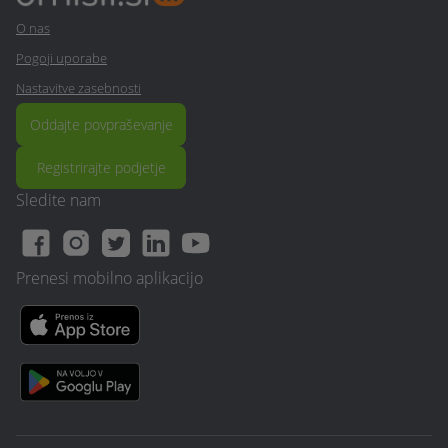
Vuzenica, Zagorje ob Savi, Zavrč, Zreče, Žalec, Železniki,
Žetale, Žiri, Žirovnica, Žužemberk
O nas
Pogoji uporabe
Nastavitve zasebnosti
Oddajte povpraševanje
Registrirajte podjetje
Sledite nam
Prenesi mobilno aplikacijo