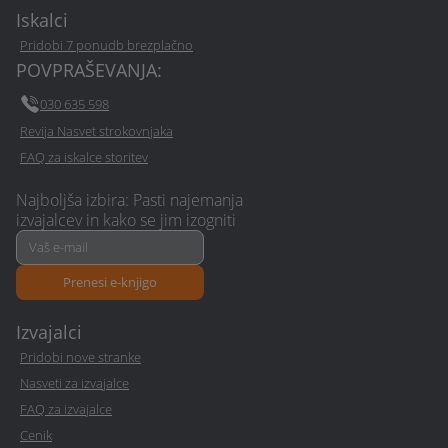
Iskalci
Pridobi 7 ponudb brezplačno
POVPRAŠEVANJA:
030 635 598
Revija Nasvet strokovnjaka
FAQ za iskalce storitev
Najboljša izbira: Pasti najemanja
izvajalcev in kako se jim izogniti
Prenesi e-knjigo
Izvajalci
Pridobi nove stranke
Nasveti za izvajalce
FAQ za izvajalce
Cenik