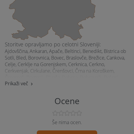
priklop stroja, ...
Hišnik, vzdrževanje objektov
Storitve opravljamo po celotni Sloveniji:
Ajdovščina, Ankaran, Apače, Beltinci, Benedikt, Bistrica ob
Sotli, Bled, Borovnica, Bovec, Braslovče, Brežice, Cankova,
Celje, Cerklje na Gorenjskem, Cerknica, Cerkno,
Cerkvenjak, Cirkulane, Črenšovci, Črna na Koroškem,
Črnomelj, Destrnik, Divača, Dobrna, Dobrovnik, Dol pri
Prikaži več
Ljubljani, Dolenjske Toplice, Domžale, Dornava, Dravograd,
Gorišnica, Gornja Radgona, Gornji Grad, Grad, Grosuplje,
Hodoš, Horjul, Hrastnik, Idrija, Ig, Ilirska Bistrica, Ivančna
Ocene
Gorica, Izola, Jesenice, Juršinci, Kamnik, Kidričevo, Kobarid,
Kobilje, Komen, Komenda, Koper, Kostanjevica na Krki,
Kostel, Kozje, Kočevje, Kranj, Kranjska Gora, Križevci, Krško,
Še nima ocen.
Kuzma, Laško, Lenart v Slovenskih goricah, Lendava, Litija,
Ljubljana, Ljutomer, Logatec, Lovrenc na Pohorju, Luče,