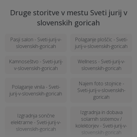
Druge storitve v mestu Sveti jurij v
slovenskih goricah
Pasji salon - Sveti-jurij-v-
Polaganje ploščic - Sveti-
slovenskih-goricah
jurij-v-slovenskih-goricah
Kamnoseštvo - Sveti-jurij-
Wellness - Sveti-jurij-v-
v-slovenskih-goricah
slovenskih-goricah
Najem foto stojnice -
Polaganje vinila - Sveti-
Sveti-jurij-v-slovenskih-
jurij-v-slovenskih-goricah
goricah
Izgradnja in dobava
Izgradnja sončne
solarnih sistemov /
elektrarne - Sveti-jurij-v-
kolektorjev - Sveti-jurij-v-
slovenskih-goricah
slovenskih-goricah