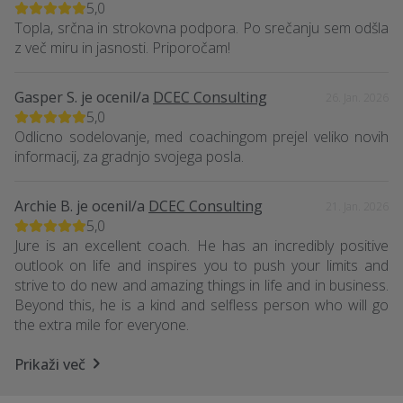
5,0
Topla, srčna in strokovna podpora. Po srečanju sem odšla
z več miru in jasnosti. Priporočam!
Gasper S.
je ocenil/a
DCEC Consulting
26. Jan. 2026
5,0
Odlicno sodelovanje, med coachingom prejel veliko novih
informacij, za gradnjo svojega posla.
Archie B.
je ocenil/a
DCEC Consulting
21. Jan. 2026
5,0
Jure is an excellent coach. He has an incredibly positive
outlook on life and inspires you to push your limits and
strive to do new and amazing things in life and in business.
Beyond this, he is a kind and selfless person who will go
the extra mile for everyone.
Prikaži več