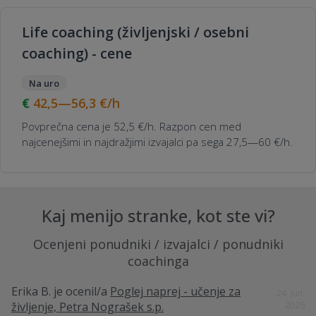
Life coaching (življenjski / osebni
coaching) - cene
Na uro
42,5—56,3
€/h
Povprečna cena je 52,5 €/h. Razpon cen med
najcenejšimi in najdražjimi izvajalci pa sega 27,5—60 €/h.
Kaj menijo stranke, kot ste vi?
Ocenjeni ponudniki / izvajalci / ponudniki
coachinga
Erika B.
je ocenil/a
Poglej naprej - učenje za
24. Jun.
življenje, Petra Nograšek s.p.
2026