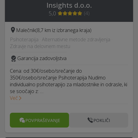
Insights d.o.o.
5,0
(
4
)
Malečnik
(8,7 km iz izbranega kraja)
Psihoterapija · Alternativne metode zdravljenja ·
Zdravje na delovnem mestu
Garancija zadovoljstva
Cena: od 30€/osebo/srečanje do
350€/osebo/srečanje Psihoterapija Nudimo
individualno psihoterapijo za mladostnike in odrasle, ki
se soočajo z: …
Več
POVPRAŠEVANJE
POKLIČI