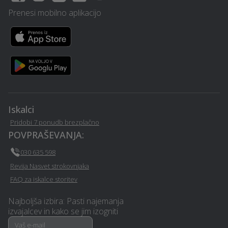
terase - Sveti-jurij-ob-
scavnici
Prenesi mobilno aplikacijo
scavnici
Šiviljstvo, krojaštvo in
Kemična čistilnica,
vezenje - Sveti-jurij-ob-
pralnica - Sveti-jurij-ob-
scavnici
scavnici
Prevoz vozil - Sveti-jurij-
Izterjava dolga - Sveti-jurij-
ob-scavnici
ob-scavnici
Iskalci
Pridobi 7 ponudb brezplačno
Računalništvo in IT
Statika - Sveti-jurij-ob-
POVPRAŠEVANJA:
storitve - Sveti-jurij-ob-
scavnici
scavnici
030 635 598
Revija Nasvet strokovnjaka
Montaža knaufa - Sveti-
Elektro meritve - Sveti-jurij-
FAQ za iskalce storitev
jurij-ob-scavnici
ob-scavnici
Najboljša izbira: Pasti najemanja
Dobava, gradnja in
Popravilo strojev in
izvajalcev in kako se jim izogniti
montaža bazenov - Sveti-
mehanizacije - Sveti-jurij-