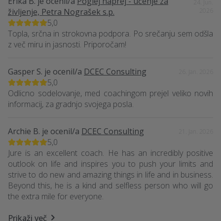
Erika B.
je ocenil/a
Poglej naprej - učenje za
24. Jun.
življenje, Petra Nograšek s.p.
2026
5,0
Topla, srčna in strokovna podpora. Po srečanju sem odšla
z več miru in jasnosti. Priporočam!
Gasper S.
je ocenil/a
DCEC Consulting
26. Jan. 2026
5,0
Odlicno sodelovanje, med coachingom prejel veliko novih
informacij, za gradnjo svojega posla.
Archie B.
je ocenil/a
DCEC Consulting
21. Jan. 2026
5,0
Jure is an excellent coach. He has an incredibly positive
outlook on life and inspires you to push your limits and
strive to do new and amazing things in life and in business.
Beyond this, he is a kind and selfless person who will go
the extra mile for everyone.
Prikaži več