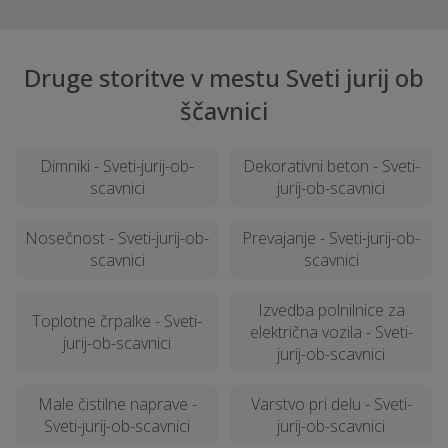
Druge storitve v mestu Sveti jurij ob
ščavnici
Dimniki - Sveti-jurij-ob-
Dekorativni beton - Sveti-
scavnici
jurij-ob-scavnici
Nosečnost - Sveti-jurij-ob-
Prevajanje - Sveti-jurij-ob-
scavnici
scavnici
Izvedba polnilnice za
Toplotne črpalke - Sveti-
električna vozila - Sveti-
jurij-ob-scavnici
jurij-ob-scavnici
Male čistilne naprave -
Varstvo pri delu - Sveti-
Sveti-jurij-ob-scavnici
jurij-ob-scavnici