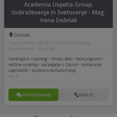
Academia Uspeha Group,
Izobraževanja In Svetovanje - Mag.
Irena Deželak
Domžale
Team building dogodki · Poslovno svetovanje ·
Izobraževanje · Coaching
Seminarji in coaching: • timsko delo • letni pogovori •
veščine vodenja • upravljanje s časom • motiviranje
zaposlenih • poslovno komuniciranje…
Več
POVPRAŠEVANJE
POKLIČI