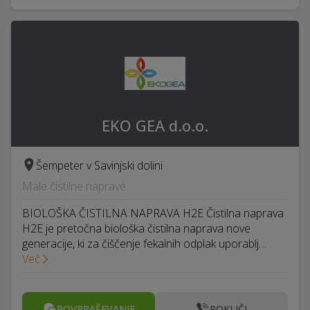
EKO GEA d.o.o.
Šempeter v Savinjski dolini
Male čistilne naprave
BIOLOŠKA ČISTILNA NAPRAVA H2E Čistilna naprava
H2E je pretočna biološka čistilna naprava nove
generacije, ki za čiščenje fekalnih odplak uporablj…
Več
POVPRAŠEVANJE
POKLIČI