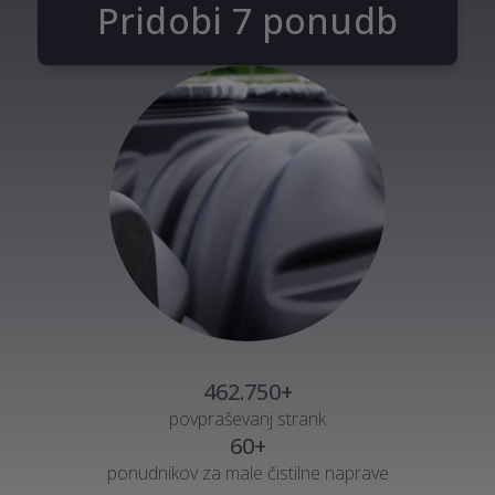
Pridobi 7 ponudb
462.750+
povpraševanj strank
60+
ponudnikov za male čistilne naprave