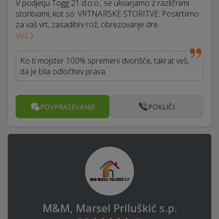
V podjetju Togg 21 d.o.o., se ukvarjamo z različnimi
storitvami, kot so: VRTNARSKE STORITVE: Poskrbimo
za vaš vrt, zasaditev rož, obrezovanje dre…
Več
Ko ti mojster 100% spremeni dvorišče, takrat veš,
da je bila odločitev prava.
POVPRAŠEVANJE
POKLIČI
M&M, Marsel Priluškić s.p.