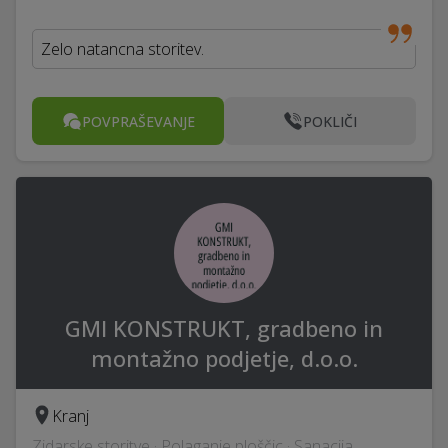
Zelo natancna storitev.
POVPRAŠEVANJE
POKLIČI
GMI KONSTRUKT, gradbeno in
montažno podjetje, d.o.o.
Kranj
Zidarske storitve · Polaganje ploščic · Sanacija