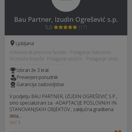
Bau Partner, Izudin Ogrešević s.p.
5,0
(
17
)
Ljubljana
Izdelava ali prenova fasade · Polaganje tlakovcev ·
Montaža knaufa · Polaganje ploščic · Polaganje vinila
Izbran že 3 krat
Preverjeni ponudnik
Garancija zadovoljstva
V podjetju BAU PARTNER, IZUDIN OGREŠEVIĆ S.P.,
smo specializirani za: -ADAPTACIJE POSLOVNIH IN
STANOVANJSKIH OBJEKTOV ; zaključna gradbena
dela,…
Več