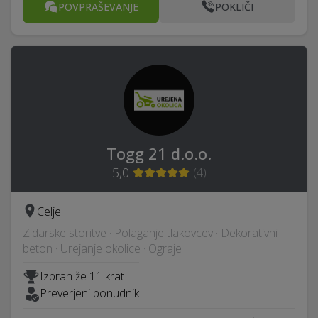
POVPRAŠEVANJE
POKLIČI
Togg 21 d.o.o.
5,0
(
4
)
Celje
Zidarske storitve · Polaganje tlakovcev · Dekorativni
beton · Urejanje okolice · Ograje
Izbran že 11 krat
Preverjeni ponudnik