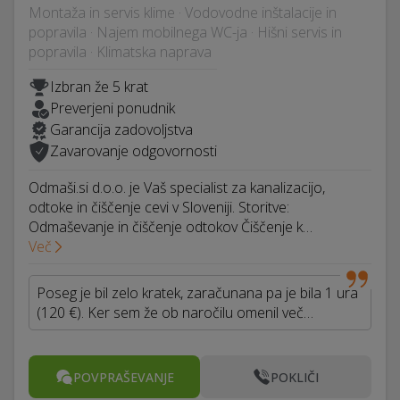
Montaža in servis klime · Vodovodne inštalacije in
popravila · Najem mobilnega WC-ja · Hišni servis in
popravila · Klimatska naprava
Izbran že 5 krat
Preverjeni ponudnik
Garancija zadovoljstva
Zavarovanje odgovornosti
Odmaši.si d.o.o. je Vaš specialist za kanalizacijo,
odtoke in čiščenje cevi v Sloveniji. Storitve:
Odmaševanje in čiščenje odtokov Čiščenje k…
Več
Poseg je bil zelo kratek, zaračunana pa je bila 1 ura
(120 €). Ker sem že ob naročilu omenil več…
POVPRAŠEVANJE
POKLIČI