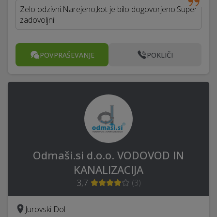
Zelo odzivni.Narejeno,kot je bilo dogovorjeno.Super
zadovoljni!
POVPRAŠEVANJE
POKLIČI
Odmaši.si d.o.o. VODOVOD IN
KANALIZACIJA
3,7
(
3
)
Jurovski Dol