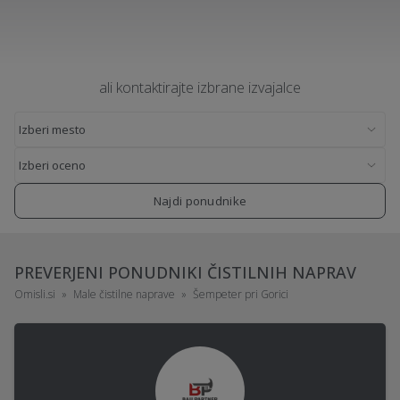
ali kontaktirajte izbrane izvajalce
Najdi ponudnike
PREVERJENI PONUDNIKI ČISTILNIH NAPRAV
Omisli.si
Male čistilne naprave
Šempeter pri Gorici