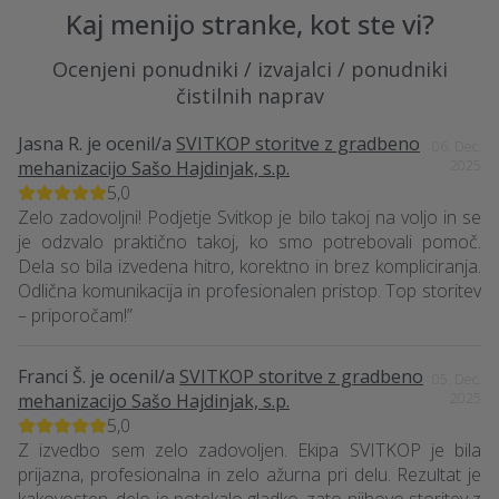
Kaj menijo stranke, kot ste vi?
Ocenjeni ponudniki / izvajalci / ponudniki
čistilnih naprav
Jasna R.
je ocenil/a
SVITKOP storitve z gradbeno
06. Dec.
mehanizacijo Sašo Hajdinjak, s.p.
2025
5,0
Zelo zadovoljni! Podjetje Svitkop je bilo takoj na voljo in se
je odzvalo praktično takoj, ko smo potrebovali pomoč.
Dela so bila izvedena hitro, korektno in brez kompliciranja.
Odlična komunikacija in profesionalen pristop. Top storitev
– priporočam!”
Franci Š.
je ocenil/a
SVITKOP storitve z gradbeno
05. Dec.
mehanizacijo Sašo Hajdinjak, s.p.
2025
5,0
Z izvedbo sem zelo zadovoljen. Ekipa SVITKOP je bila
prijazna, profesionalna in zelo ažurna pri delu. Rezultat je