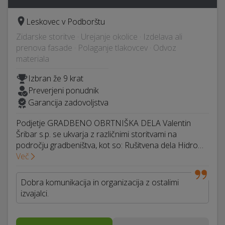
Leskovec v Podborštu
Zidarske storitve · Urejanje okolice · Izdelava ali
prenova fasade · Polaganje tlakovcev · Odvoz
materiala
Izbran že 9 krat
Preverjeni ponudnik
Garancija zadovoljstva
Podjetje GRADBENO OBRTNIŠKA DELA Valentin
Šribar s.p. se ukvarja z različnimi storitvami na
področju gradbeništva, kot so: Rušitvena dela Hidro…
Več
Dobra komunikacija in organizacija z ostalimi
izvajalci.