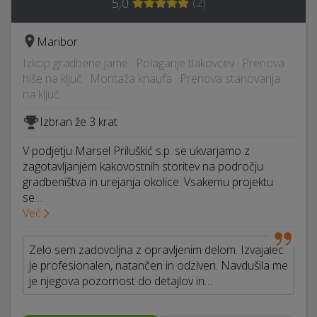
5,0
(
2
)
Maribor
Izkop gradbene jame · Polaganje tlakovcev · Prenova
hiše na ključ · Montaža knaufa · Prenova stanovanja
na ključ
Izbran že 3 krat
V podjetju Marsel Priluškić s.p. se ukvarjamo z
zagotavljanjem kakovostnih storitev na področju
gradbeništva in urejanja okolice. Vsakemu projektu
se…
Več
Zelo sem zadovoljna z opravljenim delom. Izvajalec
je profesionalen, natančen in odziven. Navdušila me
je njegova pozornost do detajlov in…