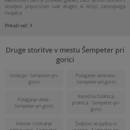
kakovosten, delo je potekalo gladko, zato njihovo storitev z
veseljem priporočam tudi drugim, ki iščejo zanesljivega
izvajalca.
Prikaži več
Druge storitve v mestu Šempeter pri
gorici
Izolacija - Sempeter-pri-
Polaganje laminata -
gorici
Sempeter-pri-gorici
Kemična čistilnica,
Polaganje vinila -
pralnica - Sempeter-pri-
Sempeter-pri-gorici
gorici
Interier / notranje
Šiviljstvo, krojaštvo in