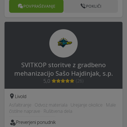
POVPRAŠEVANJE
POKLIČI
SVITKOP storitve z gradbeno
mehanizacijo Sašo Hajdinjak, s.p.
5,0
(
26
)
Livold
Asfaltiranje · Odvoz materiala · Urejanje okolice · Male
čistilne naprave · Rušitvena dela
Preverjeni ponudnik