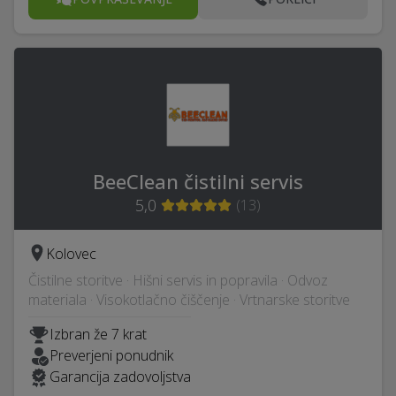
BeeClean čistilni servis
5,0
(
13
)
Kolovec
Čistilne storitve · Hišni servis in popravila · Odvoz
materiala · Visokotlačno čiščenje · Vrtnarske storitve
Izbran že 7 krat
Preverjeni ponudnik
Garancija zadovoljstva