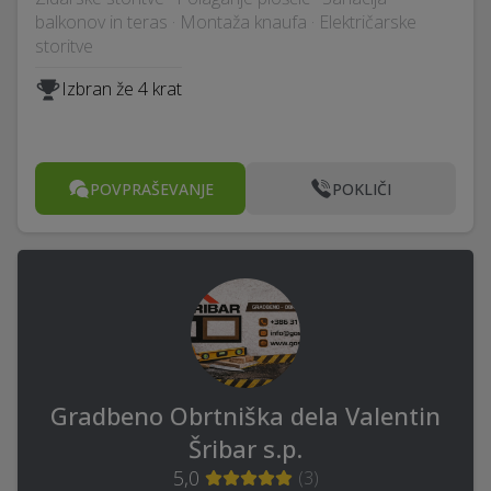
balkonov in teras · Montaža knaufa · Električarske
storitve
Izbran že 4 krat
POVPRAŠEVANJE
POKLIČI
Gradbeno Obrtniška dela Valentin
Šribar s.p.
5,0
(
3
)