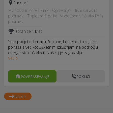
Puconci
Montaža in servis klime · Ogrevanje · Hišni servis in
popravila · Toplotne črpalke · Vodovodne inštalacije in
popravila
Izbran že 1 krat
Smo podjetje Termoinženiring, Lemerje d.o.o., ki se
ponaša z več kot 32-letnimi izkušnjami na področju
energetskih inštalacij. Naš cilj je zagotavlja…
Več
POVPRAŠEVANJE
POKLIČI
Naprej