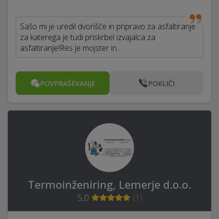
Sašo mi je uredil dvorišče in pripravo za asfaltiranje
za katerega je tudi priskrbel izvajalca za
asfaltiranje!Res je mojster in…
POVPRAŠEVANJE
POKLIČI
Termoinženiring, Lemerje d.o.o.
5,0
(
1
)